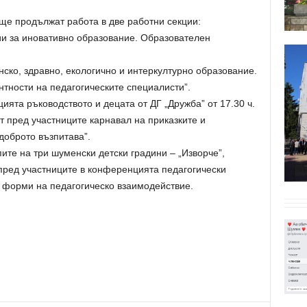
ще продължат работа в две работни секции:
гии за иновативно образование. Образователен
ско, здравно, екологично и интеркултурно образование.
тности на педагогическите специалисти”.
ята ръководството и децата от ДГ „Дружба” от 17.30 ч.
 пред участниците карнавал на приказките и
доброто възпитава”.
ипите на три шуменски детски градини – „Изворче”,
пред участниците в конференцията педагогически
 форми на педагогическо взаимодействие.