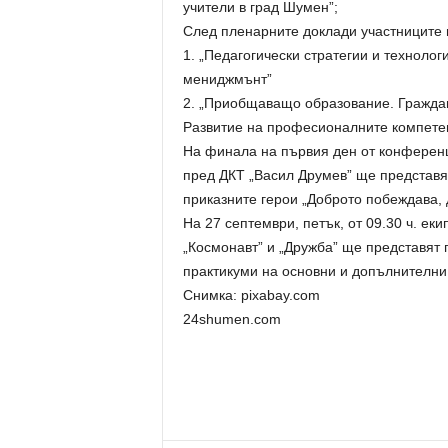
учители в град Шумен”;
След пленарните доклади участниците 
1. „Педагогически стратегии и техноло
мениджмънт”
2. „Приобщаващо образование. Граждан
Развитие на професионалните компетен
На финала на първия ден от конференци
пред ДКТ „Васил Друмев” ще представят
приказните герои „Доброто побеждава, 
На 27 септември, петък, от 09.30 ч. ек
„Космонавт” и „Дружба” ще представят 
практикуми на основни и допълнителни
Снимка: pixabay.com
24shumen.com