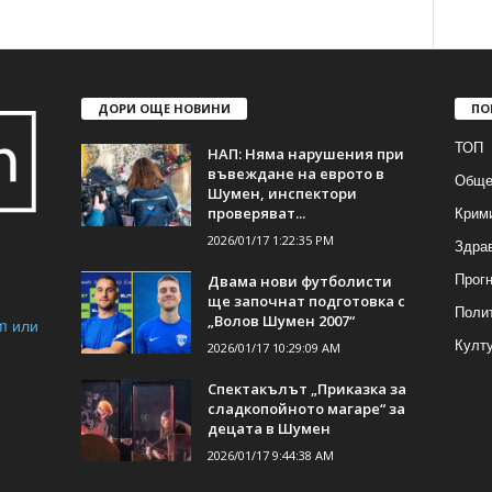
ДОРИ ОЩЕ НОВИНИ
ПО
ТОП
НАП: Няма нарушения при
въвеждане на еврото в
Обще
Шумен, инспектори
Крим
проверяват...
2026/01/17 1:22:35 PM
Здра
Прогн
Двама нови футболисти
ще започнат подготовка с
Поли
„Волов Шумен 2007“
m или
Култ
2026/01/17 10:29:09 AM
Спектакълът „Приказка за
сладкопойното магаре“ за
децата в Шумен
2026/01/17 9:44:38 AM