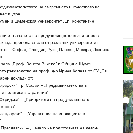
едизвикателствата на съвремието и качеството на
ес и утре.
мен и Шуменския университет „Еп. Константин
ини от началото на предучилищното възпитание в
оклада преподаватели от различни университети в
овете – София, Пловдив, Русе, Плевен, Мездра, Лозница,
н.
 в зала „Проф. Венета Вичева” в Община Шумен.
то ръководство на проф. д-р Ирина Колева от СУ „Св.
арни доклади от:
хридски“, гр. София – „Предизвикателства в
и политики и стратегии”;
 Охридски“ – „Приоритети на предучилищното
елства”;
лендарски“ – „Управление на иновациите в
”;
 Преславски“ – „Начало на подготовката на детски