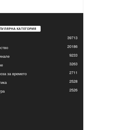
ПУЛЯРНА КАТЕГОРИЯ
39713
20186
ство
9233
инале
3263
ве
2711
оза за времето
2528
тика
2526
ура