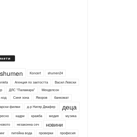
икети
4shumen
Koncert
shumen24
onieta
Агенция по заетостта
Васил Левски
ер
ДЛС "Паламара"
Менделсон
-код
Синя зона
Яворов
банкомат
деца
арски филми
д-р Нигяр Джафер
ресно
кадри
кражба
медия
музика
новини
новото
незаконна сеч
инг
питейна вода
проверки
професия