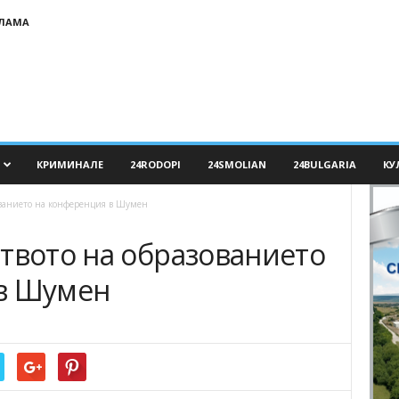
КЛАМА
КРИМИНАЛЕ
24RODOPI
24SMOLIAN
24BULGARIA
КУ
ованието на конференция в Шумен
ството на образованието
в Шумен