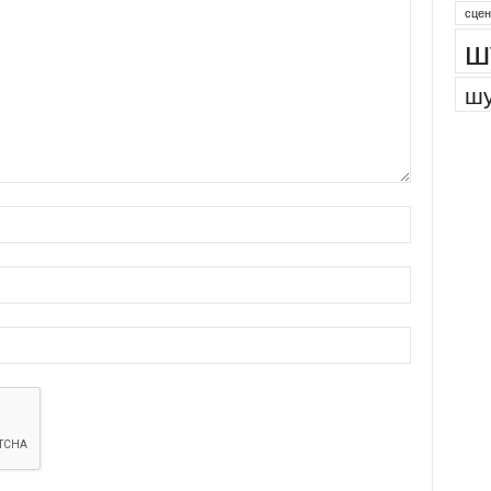
сцен
ш
шу