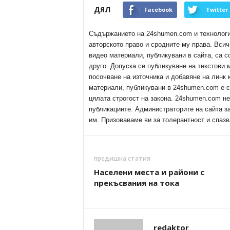
ДЯЛ
Facebook
Twitter
Съдържанието на 24shumen.com и технологиит
авторското право и сродните му права. Всич
видео материали, публикувани в сайта, са с
друго. Допуска се публикуване на текстови
посочване на източника и добавяне на линк
материали, публикувани в 24shumen.com е с
цялата строгост на закона. 24shumen.com н
публикациите. Администраторите на сайта з
им. Призоваваме ви за толерантност и спазв
предишна статия
Населени места и райони с
прекъсвания на тока
redaktor