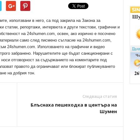
е, използвани в него, са под закрила на Закона за
ки статии, репортажи, интервюта и други текстови, графични и
обственост на 24shumen.com, освен, ако изрично е посочено
 материали само след писмено съгласие на 24shumen.com,
 към 24shumen.com. Използването на графични и видео
трого забранено. Нарушителите ще бъдат санкционирани с
е носи отговорност за съдържанието на коментарите под
апазват правото да ограничават или блокират публикуването
ане на добрия тон.
Следваща статия
Блъснаха пешеходка в центъра на
Шумен