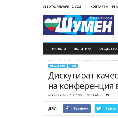
СЪБОТА, ЯНУАРИ 17, 2026
КОНТАКТИ
РЕ
24Shumen.COM
НАЧАЛО
ПОЛИТИКА
ОБЩЕСТВО
дом
Общество
Дискутират качеството на образ
ОБЩЕСТВО
ТОП
Дискутират каче
на конференция 
от
redaktor
-
2019/09/26 9:06:24 AM
0
ДЯЛ
Facebook
Twitter