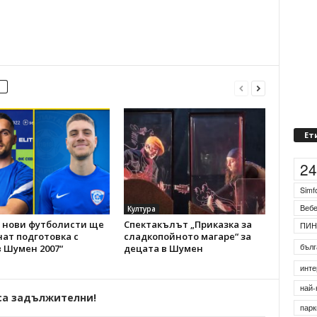
Ет
2
Simf
Веб
Култура
 нови футболисти ще
Спектакълът „Приказка за
ПИН
ат подготовка с
сладкопойното магаре“ за
бълг
 Шумен 2007“
децата в Шумен
инте
най-
са задължителни!
парк