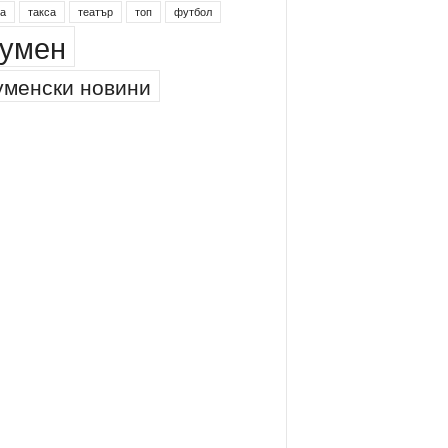
а
такса
театър
топ
футбол
умен
менски новини