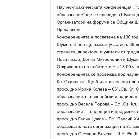
Научно-практическата конференция „Пр
образование” ще се проведе в Шумен дн
Организатори на форума са Община Шу
Преславски”.
Конференцията е посветена на 130 год
Шумен. В нея ще вземат участие с 38 д
страната, директори и учители от град
Нови пазар, Долна Митрополия и Шуме
Откриването на събитието е в 13.00 ч.
Конференцията се провежда под научно
Кл. Охридски“. Ще бъдат изнесени плен
проф. д-р Ирина Колева – СУ „Св. Кл. О
образованието: европейски и националн
проф. д-р Весела Гюрова – СУ „Св. Кл.
образование – тенденции и предизвикат
проф. д-р Галин Цоков – ПУ „Паисий Хи
образователната организация на 21 век
проф. д-р Снежана Въчева – ШУ „Еп. К.