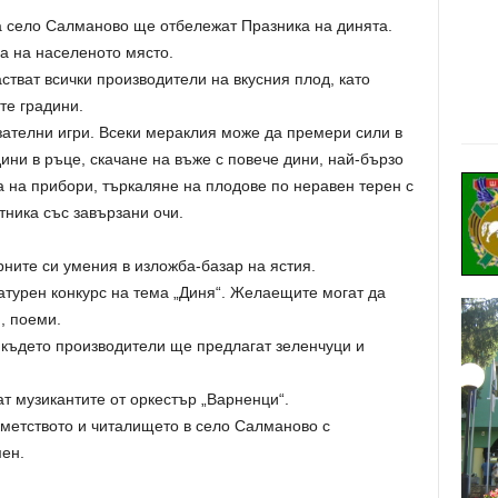
на село Салманово ще отбележат Празника на динята.
ра на населеното място.
стват всички производители на вкусния плод, като
те градини.
ателни игри. Всеки мераклия може да премери сили в
ини в ръце, скачане на въже с повече дини, най-бързо
 на прибори, търкаляне на плодове по неравен терен с
тника със завързани очи.
ните си умения в изложба-базар на ястия.
атурен конкурс на тема „Диня“. Желаещите могат да
и, поеми.
 където производители ще предлагат зеленчуци и
т музикантите от оркестър „Варненци“.
кметството и читалището в село Салманово с
ен.