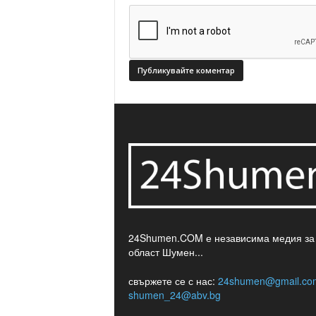
24Shumen.COM е независима медия за
област Шумен...
свържете се с нас:
24shumen@gmail.co
shumen_24@abv.bg