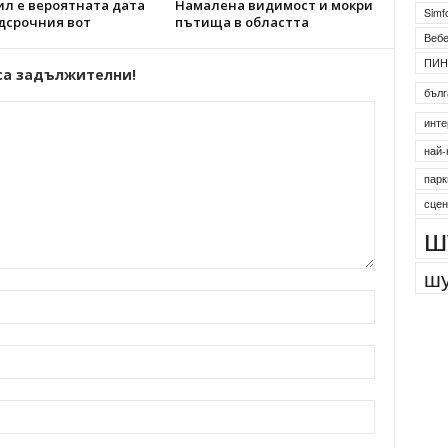
ил е вероятната дата
Намалена видимост и мокри
Simf
дсрочния вот
пътища в областта
Веб
ПИН
са задължителни!
бълг
инте
най-
парк
сцен
ш
шу