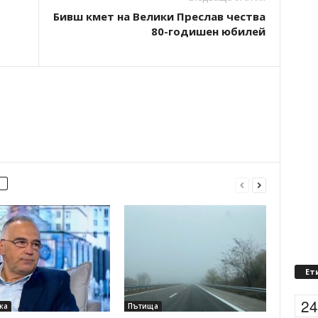
Бивш кмет на Велики Преслав чества
80-годишен юбилей
Ет
2
ка
Пътища