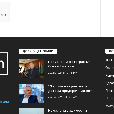
ДОРИ ОЩЕ НОВИНИ
ПО
ТОП
Напусна ни фотографът
Огнян Блъсков
Обще
2026/01/24 5:12:15 PM
Крим
Здра
19 април е вероятната
Прогн
дата за предсрочния вот
2026/01/24 9:31:09 AM
Поли
m или
Култ
Намалена видимост и