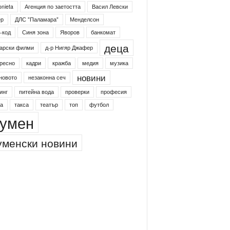
onieta
Агенция по заетостта
Васил Левски
ер
ДЛС "Паламара"
Менделсон
-код
Синя зона
Яворов
банкомат
деца
арски филми
д-р Нигяр Джафер
ресно
кадри
кражба
медия
музика
новини
новото
незаконна сеч
инг
питейна вода
проверки
професия
а
такса
театър
топ
футбол
умен
менски новини