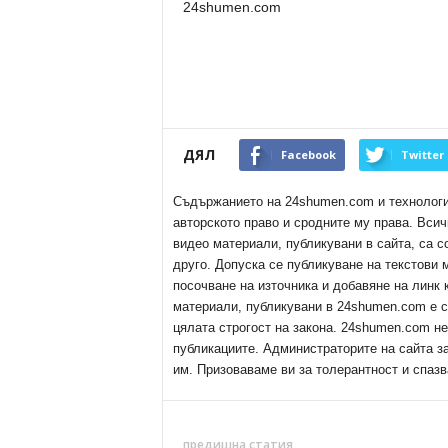
24shumen.com
ДЯЛ
Facebook
Twitter
Съдържанието на 24shumen.com и технологиит
авторското право и сродните му права. Всич
видео материали, публикувани в сайта, са с
друго. Допуска се публикуване на текстови
посочване на източника и добавяне на линк
материали, публикувани в 24shumen.com е с
цялата строгост на закона. 24shumen.com н
публикациите. Администраторите на сайта з
им. Призоваваме ви за толерантност и спазв
предишна статия