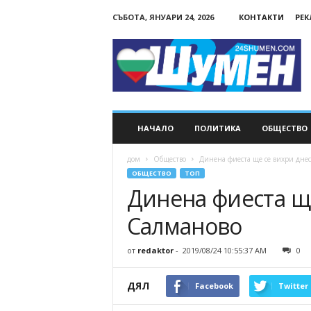
СЪБОТА, ЯНУАРИ 24, 2026
КОНТАКТИ
РЕ
24Shumen.COM
НАЧАЛО
ПОЛИТИКА
ОБЩЕСТВО
дом
Общество
Динена фиеста ще се вихри днес
ОБЩЕСТВО
ТОП
Динена фиеста ще
Салманово
от
redaktor
-
2019/08/24 10:55:37 AM
0
ДЯЛ
Facebook
Twitter