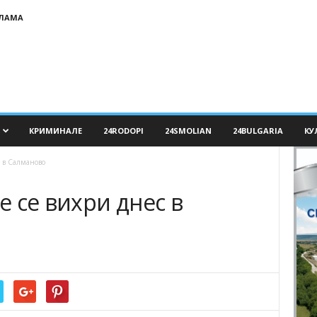
КЛАМА
КРИМИНАЛЕ
24RODOPI
24SMOLIAN
24BULGARIA
КУ
 в Салманово
 се вихри днес в