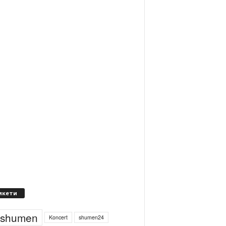
икети
4shumen
Koncert
shumen24