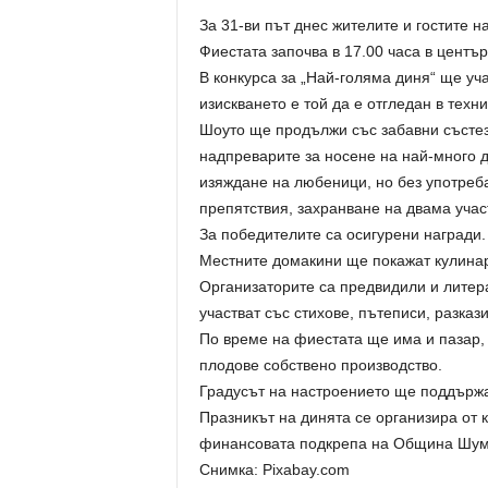
За 31-ви път днес жителите и гостите 
Фиестата започва в 17.00 часа в центъ
В конкурса за „Най-голяма диня“ ще уча
изискването е той да е отгледан в техни
Шоуто ще продължи със забавни състез
надпреварите за носене на най-много д
изяждане на любеници, но без употреба
препятствия, захранване на двама учас
За победителите са осигурени награди.
Местните домакини ще покажат кулинар
Организаторите са предвидили и литер
участват със стихове, пътеписи, разказ
По време на фиестата ще има и пазар,
плодове собствено производство.
Градусът на настроението ще поддържа
Празникът на динята се организира от 
финансовата подкрепа на Община Шум
Снимка: Pixabay.com