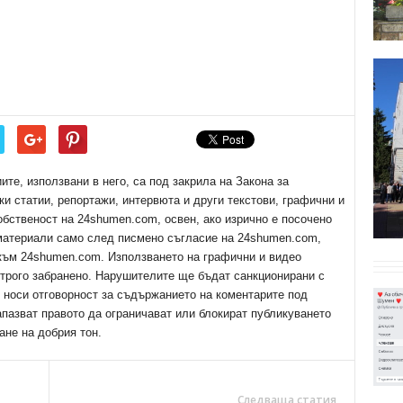
е, използвани в него, са под закрила на Закона за
ки статии, репортажи, интервюта и други текстови, графични и
обственост на 24shumen.com, освен, ако изрично е посочено
 материали само след писмено съгласие на 24shumen.com,
 към 24shumen.com. Използването на графични и видео
трого забранено. Нарушителите ще бъдат санкционирани с
е носи отговорност за съдържанието на коментарите под
апазват правото да ограничават или блокират публикуването
ане на добрия тон.
Следваща статия