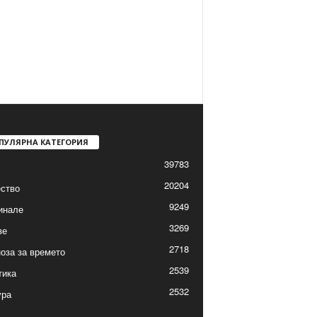
ПУЛЯРНА КАТЕГОРИЯ
39783
20204
ство
9249
инале
3269
ве
2718
оза за времето
2539
тика
2532
ура