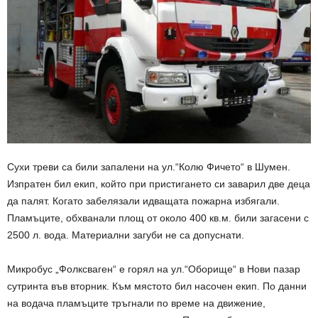
Сухи треви са били запалени на ул.“Колю Фичето“ в Шумен.
Изпратен бил екип, който при пристигането си заварил две деца
да палят. Когато забелязали идващата пожарна избягали.
Пламъците, обхванали площ от около 400 кв.м. били загасени с
2500 л. вода. Материални загуби не са допуснати.
Микробус „Фолксваген“ е горял на ул.“Оборище“ в Нови пазар
сутринта във вторник. Към мястото бил насочен екип. По данни
на водача пламъците тръгнали по време на движение,