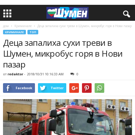
дом
Криминале
Деца запалиха сухи треви в Шумен, микробус горя в Нови пазар
КРИМИНАЛЕ
ТОП
Деца запалиха сухи треви в
Шумен, микробус горя в Нови
пазар
от
redaktor
-
2018/10/31 10:16:33 AM
0
Facebook
Twitter