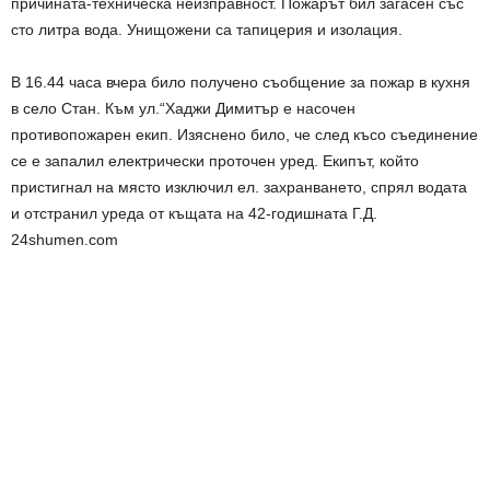
причината-техническа неизправност. Пожарът бил загасен със
сто литра вода. Унищожени са тапицерия и изолация.
В 16.44 часа вчера било получено съобщение за пожар в кухня
в село Стан. Към ул.“Хаджи Димитър е насочен
противопожарен екип. Изяснено било, че след късо съединение
се е запалил електрически проточен уред. Екипът, който
пристигнал на място изключил ел. захранването, спрял водата
и отстранил уреда от къщата на 42-годишната Г.Д.
24shumen.com