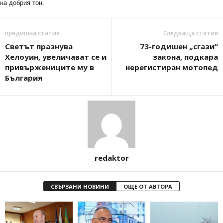
на добрия тон.
предишна статия
Следваща статия
Светът празнува
73-годишен „сгази“
Хелоуин, увеличават се и
закона, подкара
привържениците му в
нерегистиран мотопед
България
redaktor
СВЪРЗАНИ НОВИНИ
ОЩЕ ОТ АВТОРА