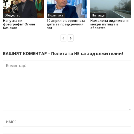
Общество
Политика
Пътища
Напусна ни
19 април е вероятната
Намалена видимост и
фотографът Огнян
дата за предсрочния
мокри пътища в
Блъсков
вот
областта
ВАШИЯТ КОМЕНТАР - Полетата НЕ са задължителни!