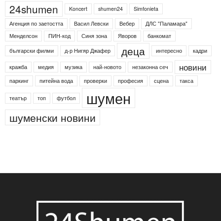
24shumen
Koncert
shumen24
Simfonieta
Агенция по заетостта
Васил Левски
Вебер
ДЛС "Паламара"
Менделсон
ПИН-код
Синя зона
Яворов
банкомат
деца
български филми
д-р Нигяр Джафер
интересно
кадри
новини
кражба
медия
музика
най-новото
незаконна сеч
паркинг
питейна вода
проверки
професия
сцена
такса
шумен
театър
топ
футбол
шуменски новини