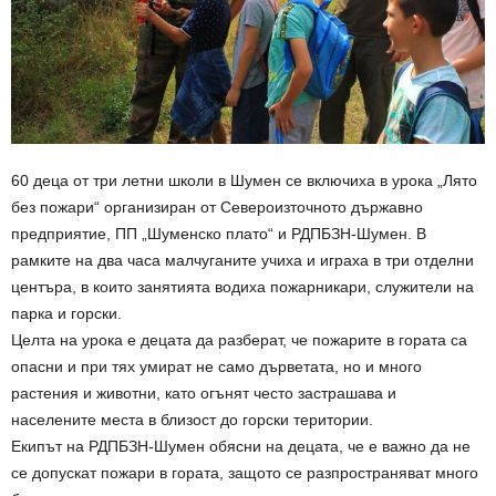
60 деца от три летни школи в Шумен се включиха в урока „Лято
без пожари“ организиран от Североизточното държавно
предприятие, ПП „Шуменско плато“ и РДПБЗН-Шумен. В
рамките на два часа малчуганите учиха и играха в три отделни
центъра, в които занятията водиха пожарникари, служители на
парка и горски.
Целта на урока е децата да разберат, че пожарите в гората са
опасни и при тях умират не само дърветата, но и много
растения и животни, като огънят често застрашава и
населените места в близост до горски територии.
Екипът на РДПБЗН-Шумен обясни на децата, че е важно да не
се допускат пожари в гората, защото се разпространяват много