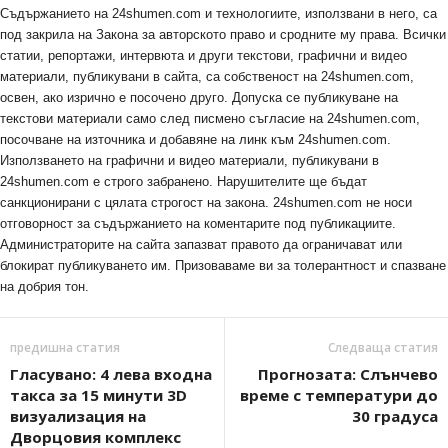
Съдържанието на 24shumen.com и технологиите, използвани в него, са
под закрила на Закона за авторското право и сродните му права. Всички
статии, репортажи, интервюта и други текстови, графични и видео
материали, публикувани в сайта, са собственост на 24shumen.com,
освен, ако изрично е посочено друго. Допуска се публикуване на
текстови материали само след писмено съгласие на 24shumen.com,
посочване на източника и добавяне на линк към 24shumen.com.
Използването на графични и видео материали, публикувани в
24shumen.com е строго забранено. Нарушителите ще бъдат
санкционирани с цялата строгост на закона. 24shumen.com не носи
отговорност за съдържанието на коментарите под публикациите.
Администраторите на сайта запазват правото да ограничават или
блокират публикуването им. Призоваваме ви за толерантност и спазване
на добрия тон.
предишна статия
Следваща статия
Гласувано: 4 лева входна
Прогнозата: Слънчево
такса за 15 минути 3D
време с температури до
визуализация на
30 градуса
Дворцовия комплекс