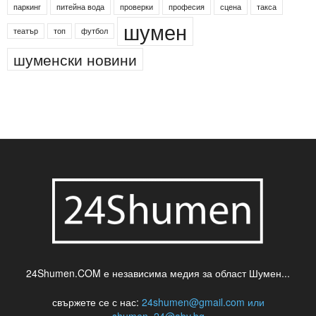
паркинг
питейна вода
проверки
професия
сцена
такса
шумен
театър
топ
футбол
шуменски новини
24Shumen.COM е независима медия за област Шумен...
свържете се с нас:
24shumen@gmail.com или
shumen_24@abv.bg