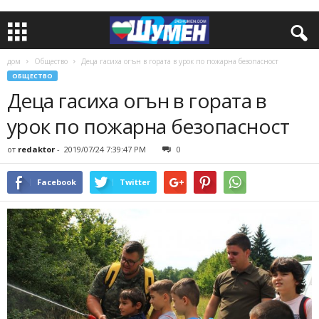
дом
Общество
Деца гасиха огън в гората в урок по пожарна безопасност
ОБЩЕСТВО
Деца гасиха огън в гората в
урок по пожарна безопасност
от
redaktor
-
2019/07/24 7:39:47 PM
0
Facebook
Twitter