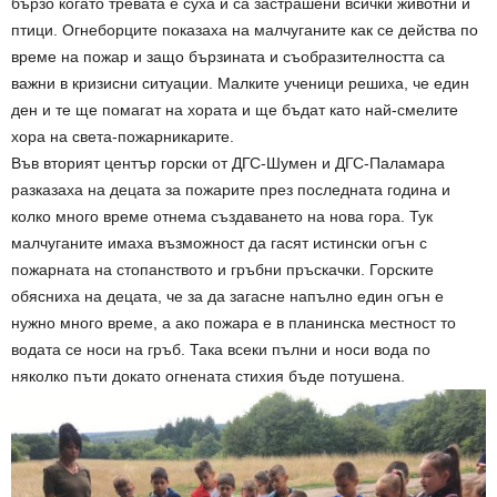
бързо когато тревата е суха и са застрашени всички животни и
птици. Огнеборците показаха на малчуганите как се действа по
време на пожар и защо бързината и съобразителността са
важни в кризисни ситуации. Малките ученици решиха, че един
ден и те ще помагат на хората и ще бъдат като най-смелите
хора на света-пожарникарите.
Във вторият център горски от ДГС-Шумен и ДГС-Паламара
разказаха на децата за пожарите през последната година и
колко много време отнема създаването на нова гора. Тук
малчуганите имаха възможност да гасят истински огън с
пожарната на стопанството и гръбни пръскачки. Горските
обясниха на децата, че за да загасне напълно един огън е
нужно много време, а ако пожара е в планинска местност то
водата се носи на гръб. Така всеки пълни и носи вода по
няколко пъти докато огнената стихия бъде потушена.