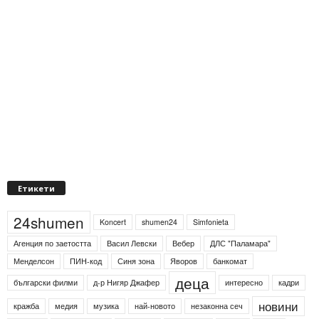
Етикети
24shumen
Koncert
shumen24
Simfonieta
Агенция по заетостта
Васил Левски
Вебер
ДЛС "Паламара"
Менделсон
ПИН-код
Синя зона
Яворов
банкомат
деца
български филми
д-р Нигяр Джафер
интересно
кадри
новини
кражба
медия
музика
най-новото
незаконна сеч