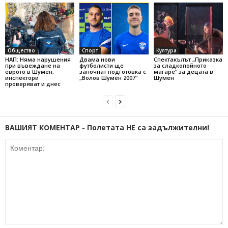
Общество
Спорт
Култура
НАП: Няма нарушения
Двама нови
Спектакълът „Приказка
при въвеждане на
футболисти ще
за сладкопойното
еврото в Шумен,
започнат подготовка с
магаре“ за децата в
инспектори
„Волов Шумен 2007“
Шумен
проверяват и днес
ВАШИЯТ КОМЕНТАР - Полетата НЕ са задължителни!