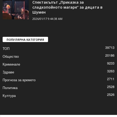
Спектакълът „Приказка за
сладкопойното магаре“ за децата в
Шумен
2026/01/17 9:44:38 AM
ПОПУЛЯРНА КАТЕГОРИЯ
39713
ТОП
20186
Общество
9233
Криминале
3263
Здраве
2711
Прогноза за времето
2528
Политика
2526
Култура