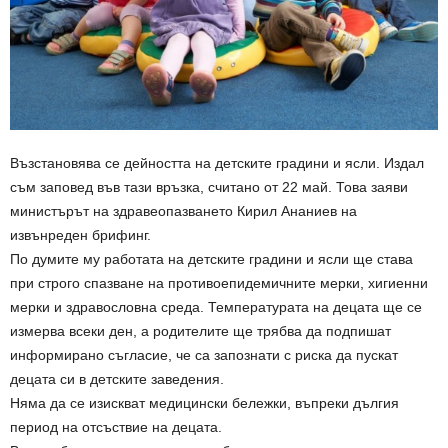
Възстановява се дейността на детските градини и ясли. Издал
съм заповед във тази връзка, считано от 22 май. Това заяви
министърът на здравеопазването Кирил Ананиев на
извънреден брифинг.
По думите му работата на детските градини и ясли ще става
при строго спазване на противоепидемичните мерки, хигиенни
мерки и здравословна среда. Температурата на децата ще се
измерва всеки ден, а родителите ще трябва да подпишат
информирано съгласие, че са запознати с риска да пускат
децата си в детските заведения.
Няма да се изискват медицински бележки, въпреки дългия
период на отсъствие на децата.