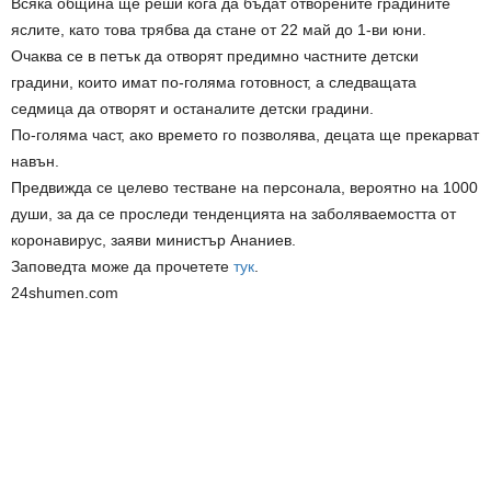
Всяка община ще реши кога да бъдат отворените градините
яслите, като това трябва да стане от 22 май до 1-ви юни.
Очаква се в петък да отворят предимно частните детски
градини, които имат по-голяма готовност, а следващата
седмица да отворят и останалите детски градини.
По-голяма част, ако времето го позволява, децата ще прекарват
навън.
Предвижда се целево тестване на персонала, вероятно на 1000
души, за да се проследи тенденцията на заболяваемостта от
коронавирус, заяви министър Ананиев.
Заповедта може да прочетете
тук
.
24shumen.com