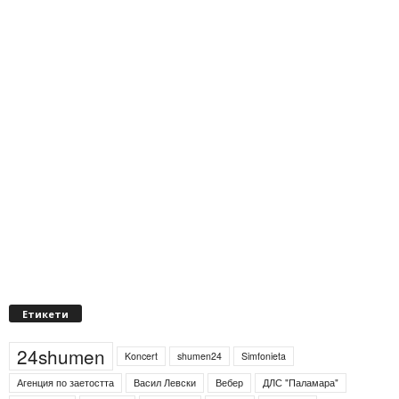
Етикети
24shumen
Koncert
shumen24
Simfonieta
Агенция по заетостта
Васил Левски
Вебер
ДЛС "Паламара"