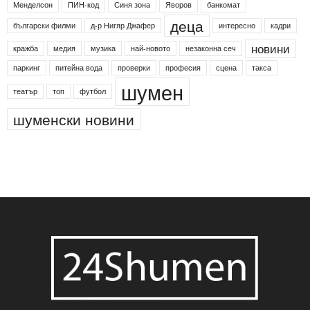
Менделсон
ПИН-код
Синя зона
Яворов
банкомат
деца
български филми
д-р Нигяр Джафер
интересно
кадри
новини
кражба
медия
музика
най-новото
незаконна сеч
паркинг
питейна вода
проверки
професия
сцена
такса
шумен
театър
топ
футбол
шуменски новини