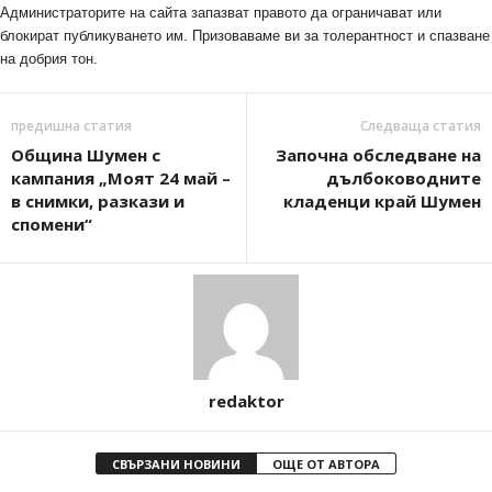
Администраторите на сайта запазват правото да ограничават или
блокират публикуването им. Призоваваме ви за толерантност и спазване
на добрия тон.
предишна статия
Следваща статия
Община Шумен с
Започна обследване на
кампания „Моят 24 май –
дълбоководните
в снимки, разкази и
кладенци край Шумен
спомени“
redaktor
СВЪРЗАНИ НОВИНИ
ОЩЕ ОТ АВТОРА