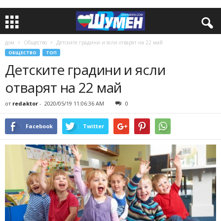
дом
Общество
Детските градини и ясли отварят на 22 май
ОБЩЕСТВО
ТОП
Детските градини и ясли
отварят на 22 май
от
redaktor
-
2020/05/19 11:06:36 AM
0
Facebook
Twitter