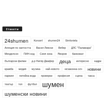
Етикети
24shumen
Koncert
shumen24
Simfonieta
Агенция по заетостта
Васил Левски
Вебер
ДЛС "Паламара"
Менделсон
ПИН-код
Синя зона
Яворов
банкомат
деца
български филми
д-р Нигяр Джафер
интересно
кадри
новини
кражба
медия
музика
най-новото
незаконна сеч
паркинг
питейна вода
проверки
професия
сцена
такса
шумен
театър
топ
футбол
шуменски новини