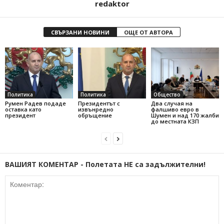
redaktor
СВЪРЗАНИ НОВИНИ
ОЩЕ ОТ АВТОРА
Политика
Политика
Общество
Румен Радев подаде
Президентът с
Два случая на
оставка като
извънредно
фалшиво евро в
президент
обръщение
Шумен и над 170 жалби
до местната КЗП
ВАШИЯТ КОМЕНТАР - Полетата НЕ са задължителни!