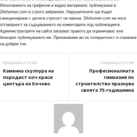
Използването на графични и видео материали, публикувани в
24shumen.com е строго забранено. Нарушителите ще бъдат
санкционирани с цялата строгост на закона. 24shumen.com не носи
отговорност за съдържанието на коментарите под публикациите.
Администраторите на сайта запазват правото да ограничават или
блокират публикуването им. Призоваваме ви за толерантност и спазване
на добрия тон.
предишна статия
Следваща статия
Каменна скулпура на
Професионалната
породист коч краси
гимназия по
центъра на Кочово
строителство празнува
своята 75-годишнина