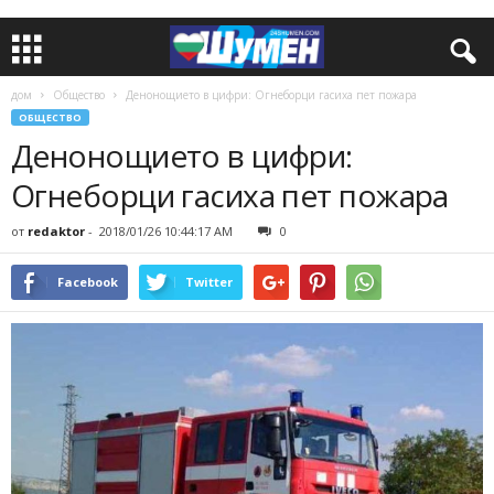
дом
Общество
Денонощието в цифри: Огнеборци гасиха пет пожара
ОБЩЕСТВО
Денонощието в цифри:
Огнеборци гасиха пет пожара
от
redaktor
-
2018/01/26 10:44:17 AM
0
Facebook
Twitter