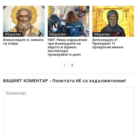
Общество
Общество
Общество
Атанасовден е, зимата
НАП: Няма нарушения
Антоновден е!
си отива
при въвеждане на
Празнуват 11
еврото в Шумен,
прекрасни имена
инспектори
проверяват и днес
ВАШИЯТ КОМЕНТАР - Полетата НЕ са задължителни!