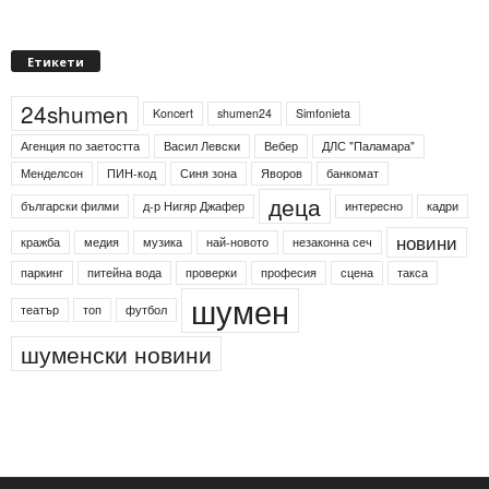
Етикети
24shumen
Koncert
shumen24
Simfonieta
Агенция по заетостта
Васил Левски
Вебер
ДЛС "Паламара"
Менделсон
ПИН-код
Синя зона
Яворов
банкомат
деца
български филми
д-р Нигяр Джафер
интересно
кадри
новини
кражба
медия
музика
най-новото
незаконна сеч
паркинг
питейна вода
проверки
професия
сцена
такса
шумен
театър
топ
футбол
шуменски новини