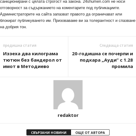
санкционирани с цялата строгост на закона. 24shumen.com не носи
отговорност за съдържанието на коментарите под публикациите.
Администраторите на сайта запазват правото да ограничават или
блокират публикуването им. Призоваваме ви за толерантност и спазване
на добрия тон.
предишна статия
Следваща статия
Иззеха два килограма
20-годишна се почерпи и
тютюн без бандерол от
подкара „Ауди“ с 1.28
имот в Методиево
промила
redaktor
СВЪРЗАНИ НОВИНИ
ОЩЕ ОТ АВТОРА