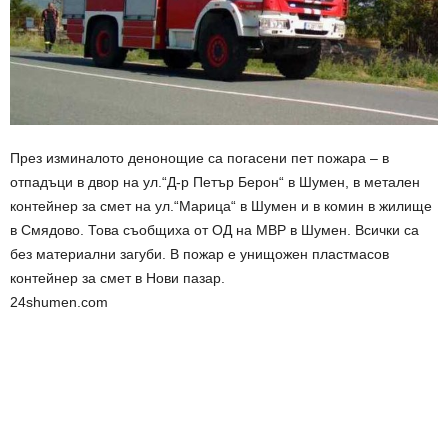
През изминалото денонощие са погасени пет пожара – в
отпадъци в двор на ул.“Д-р Петър Берон“ в Шумен, в метален
контейнер за смет на ул.“Марица“ в Шумен и в комин в жилище
в Смядово. Това съобщиха от ОД на МВР в Шумен. Всички са
без материални загуби. В пожар е унищожен пластмасов
контейнер за смет в Нови пазар.
24shumen.com