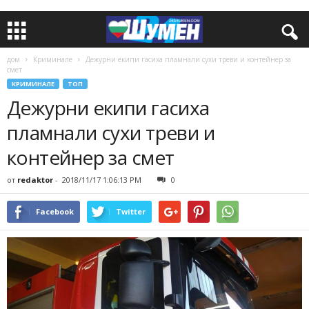
дом
Криминале
Дежурни екипи гасиха пламнали сухи треви и контейнер за
смет
КРИМИНАЛЕ
ТОП
Дежурни екипи гасиха
пламнали сухи треви и
контейнер за смет
от
redaktor
-
2018/11/17 1:06:13 PM
0
Facebook
Twitter