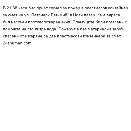
В 21:38 часа бил приет сигнал за пожар в пластмасов контейнер
за смет на ул.“Патриарх Евтимий“ в Нови пазар. Към адреса
бил насочен противопожарен екип. Пламъците били погасени с
помощта на сто литра вода. Пожарът е без материални загуби,
спасени от изгаряне са два пластмасови контейнери за смет.
24shumen.com