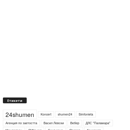
Етикети
24shumen
Koncert
shumen24
Simfonieta
Агенция по заетостта
Васил Левски
Вебер
ДЛС "Паламара"