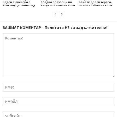
Радев е внесена в
брадва прозорци на
олио подпали тераса,
Конституционния съд
къща и стъкла на кола
пламна табло на кола
ВАШИЯТ КОМЕНТАР - Полетата НЕ са задължителни!