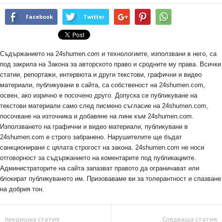
Facebook
Twitter
Съдържанието на 24shumen.com и технологиите, използвани в него, са
под закрила на Закона за авторското право и сродните му права. Всички
статии, репортажи, интервюта и други текстови, графични и видео
материали, публикувани в сайта, са собственост на 24shumen.com,
освен, ако изрично е посочено друго. Допуска се публикуване на
текстови материали само след писмено съгласие на 24shumen.com,
посочване на източника и добавяне на линк към 24shumen.com.
Използването на графични и видео материали, публикувани в
24shumen.com е строго забранено. Нарушителите ще бъдат
санкционирани с цялата строгост на закона. 24shumen.com не носи
отговорност за съдържанието на коментарите под публикациите.
Администраторите на сайта запазват правото да ограничават или
блокират публикуването им. Призоваваме ви за толерантност и спазване
на добрия тон.
предишна статия
Следваща статия