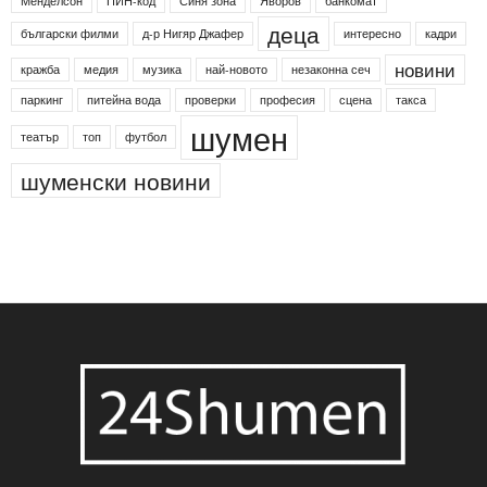
Менделсон
ПИН-код
Синя зона
Яворов
банкомат
деца
български филми
д-р Нигяр Джафер
интересно
кадри
новини
кражба
медия
музика
най-новото
незаконна сеч
паркинг
питейна вода
проверки
професия
сцена
такса
шумен
театър
топ
футбол
шуменски новини