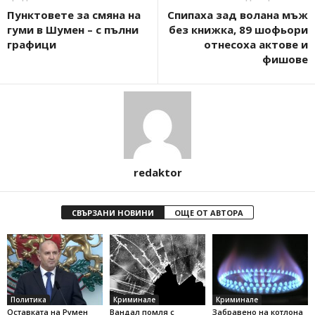
Пунктовете за смяна на
Спипаха зад волана мъж
гуми в Шумен – с пълни
без книжка, 89 шофьори
графици
отнесоха актове и
фишове
redaktor
СВЪРЗАНИ НОВИНИ
ОЩЕ ОТ АВТОРА
Политика
Криминале
Криминале
Оставката на Румен
Вандал помля с
Забравено на котлона