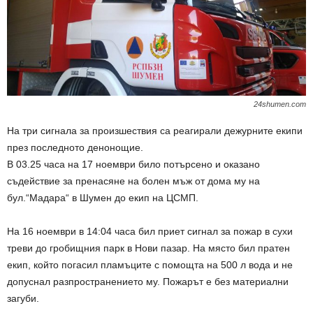
24shumen.com
На три сигнала за произшествия са реагирали дежурните екипи
през последното денонощие.
В 03.25 часа на 17 ноември било потърсено и оказано
съдействие за пренасяне на болен мъж от дома му на
бул.“Мадара“ в Шумен до екип на ЦСМП.
На 16 ноември в 14:04 часа бил приет сигнал за пожар в сухи
треви до гробищния парк в Нови пазар. На място бил пратен
екип, който погасил пламъците с помощта на 500 л вода и не
допуснал разпространението му. Пожарът е без материални
загуби.