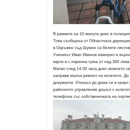
В рамките на 10 минути днес в полици
Това съобщиха от Областната дирекция
в Окръжен съд Шумен са белите лястов
Ученикът Иван Иванов намерил и върна
карти и с парична сума от над 300 лева
Малко след 14.00 часа днес момчето се 
направи малък ремонт на колелото. До 
документи. Отишъл до дома си и казал н
районното управление дошъл с колелот
телефона със собственичката на портмон