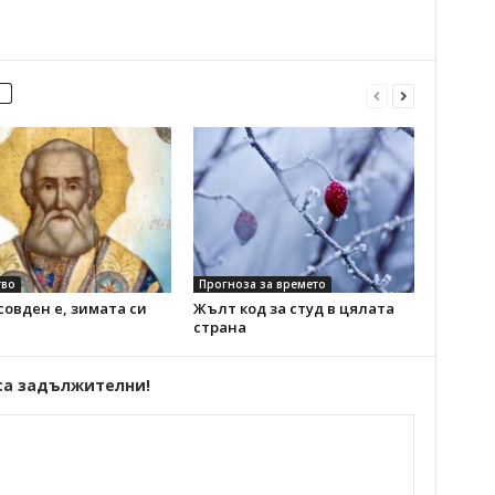
во
Прогноза за времето
овден е, зимата си
Жълт код за студ в цялата
страна
са задължителни!