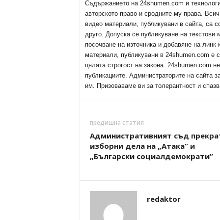
Съдържанието на 24shumen.com и технологиит
авторското право и сродните му права. Всич
видео материали, публикувани в сайта, са с
друго. Допуска се публикуване на текстови
посочване на източника и добавяне на линк
материали, публикувани в 24shumen.com е с
цялата строгост на закона. 24shumen.com н
публикациите. Администраторите на сайта з
им. Призоваваме ви за толерантност и спазв
предишна статия
Административният съд прекра
изборни дела на „Атака” и
„Български социалдемократи”
redaktor