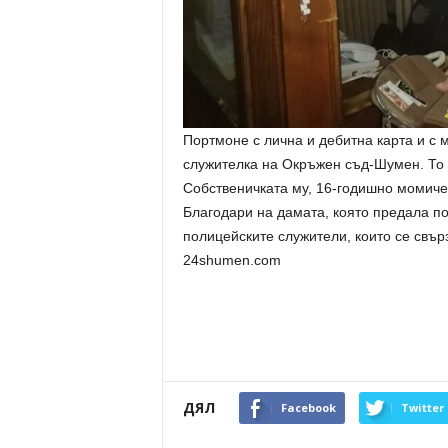
Портмоне с лична и дебитна карта и с 
служителка на Окръжен съд-Шумен. То 
Собственичката му, 16-годишно момиче о
Благодари на дамата, която предала п
полицейските служители, които се свър
24shumen.com
ДЯЛ
Facebook
Twitter