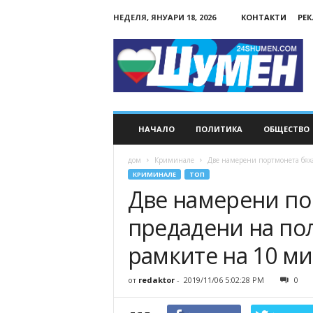
НЕДЕЛЯ, ЯНУАРИ 18, 2026
КОНТАКТИ
РЕ
24Shumen.COM
НАЧАЛО
ПОЛИТИКА
ОБЩЕСТВО
дом
Криминале
Две намерени портмонета бяха
КРИМИНАЛЕ
ТОП
Две намерени по
предадени на по
рамките на 10 м
от
redaktor
-
2019/11/06 5:02:28 PM
0