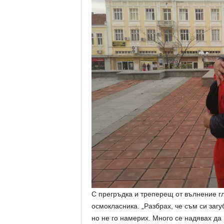
С прегръдка и треперещ от вълнение гл
осмокласника. „Разбрах, че съм си заг
но не го намерих. Много се надявах да 