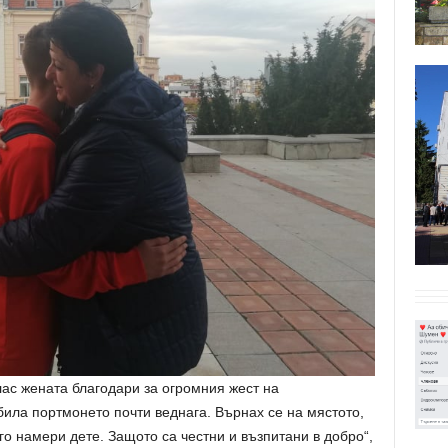
ас жената благодари за огромния жест на
убила портмонето почти веднага. Върнах се на мястото,
го намери дете. Защото са честни и възпитани в добро“,