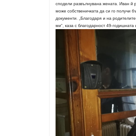
сподели развълнувана жената. Иван й ра
може собственичката да си го получи бъ
документи. „Благодаря и на родителите
ми“, каза с благодарност 49-годишната