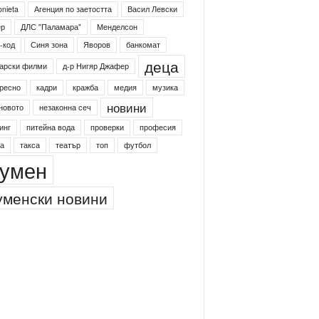
4shumen
Koncert
shumen24
onieta
Агенция по заетостта
Васил Левски
ер
ДЛС "Паламара"
Менделсон
-код
Синя зона
Яворов
банкомат
деца
арски филми
д-р Нигяр Джафер
ресно
кадри
кражба
медия
музика
новини
новото
незаконна сеч
инг
питейна вода
проверки
професия
а
такса
театър
топ
футбол
умен
менски новини