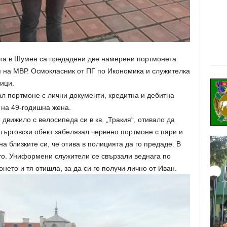
ята в Шумен са предадени две намерени портмонета.
 на МВР. Осмокласник от ПГ по Икономика и служителка
ици.
л портмоне с лични документи, кредитна и дебитна
 на 49-годишна жена.
движило с велосипеда си в кв. „Тракия“, отивало да
търговски обект забелязал червено портмоне с пари и
а близките си, че отива в полицията да го предаде. В
о. Униформени служители се свързали веднага по
ето и тя отишла, за да си го получи лично от Иван.