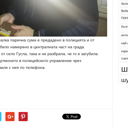
2
Simf
Веб
ПИН
бълг
малка парична сума е предадено в полицията и от
инте
било намерено в централната част на града.
най-
т село Гусла, така и не разбрала, че го е загубила.
парк
ортмонето в полицейското управление чрез
сцен
зали с нея по телефона.
ш
шу