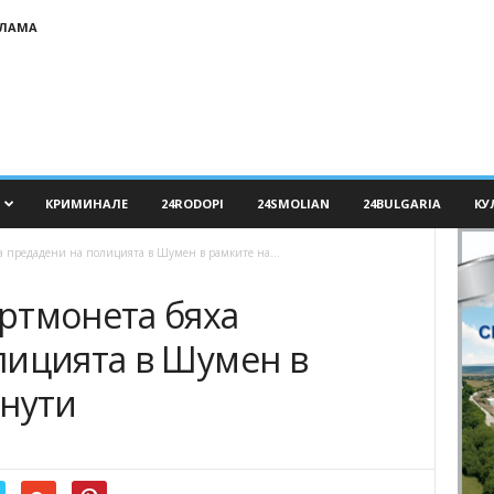
КЛАМА
КРИМИНАЛЕ
24RODOPI
24SMOLIAN
24BULGARIA
КУ
 предадени на полицията в Шумен в рамките на...
ртмонета бяха
лицията в Шумен в
инути