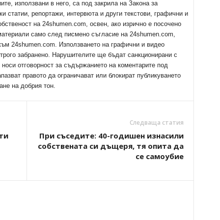
е, използвани в него, са под закрила на Закона за
ки статии, репортажи, интервюта и други текстови, графични и
обственост на 24shumen.com, освен, ако изрично е посочено
 материали само след писмено съгласие на 24shumen.com,
 към 24shumen.com. Използването на графични и видео
трого забранено. Нарушителите ще бъдат санкционирани с
е носи отговорност за съдържанието на коментарите под
апазват правото да ограничават или блокират публикуването
ане на добрия тон.
Следваща статия
ти
При съседите: 40-годишен изнасили
собствената си дъщеря, тя опита да
се самоубие