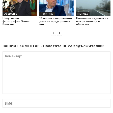
Общество
Политика
Пътища
Напусна ни
19 април е вероятната
Намалена видимост и
фотографът Огнян
дата за предсрочния
мокри пътища в
Блъсков
вот
областта
ВАШИЯТ КОМЕНТАР - Полетата НЕ са задължителни!