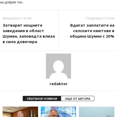
на добрия тон.
предишна статия
Следваща статия
Затварят нощните
Вдигат заплатите на
заведения в област
селските кметове в
Шумен, заповедта влиза
община Шумен с 20%
в сила довечера
redaktor
СВЪРЗАНИ НОВИНИ
ОЩЕ ОТ АВТОРА