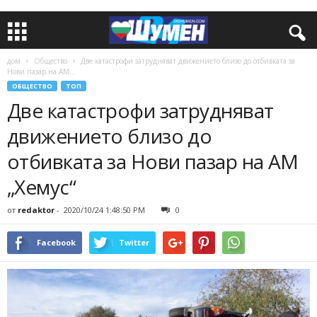
дом
Общество
Две катастрофи затрудняват движението близо до отбивката за
Нови пазар на АМ...
ОБЩЕСТВО
ТОП
Две катастрофи затрудняват
движението близо до
отбивката за Нови пазар на АМ
„Хемус“
от
redaktor
-
2020/10/24 1:48:50 PM
0
Facebook
Twitter