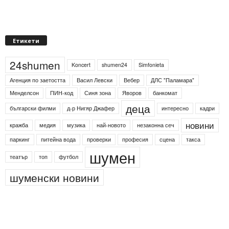
Етикети
24shumen
Koncert
shumen24
Simfonieta
Агенция по заетостта
Васил Левски
Вебер
ДЛС "Паламара"
Менделсон
ПИН-код
Синя зона
Яворов
банкомат
деца
български филми
д-р Нигяр Джафер
интересно
кадри
новини
кражба
медия
музика
най-новото
незаконна сеч
паркинг
питейна вода
проверки
професия
сцена
такса
шумен
театър
топ
футбол
шуменски новини