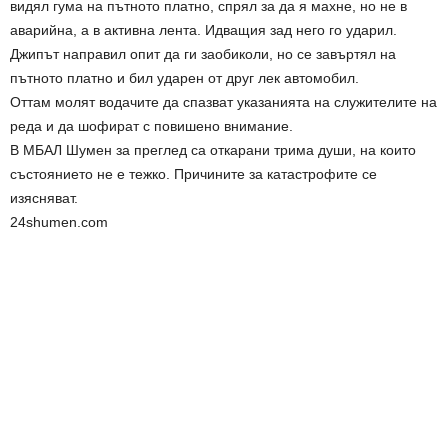
видял гума на пътното платно, спрял за да я махне, но не в
аварийна, а в активна лента. Идващия зад него го ударил.
Джипът направил опит да ги заобиколи, но се завъртял на
пътното платно и бил ударен от друг лек автомобил.
Оттам молят водачите да спазват указанията на служителите на
реда и да шофират с повишено внимание.
В МБАЛ Шумен за преглед са откарани трима души, на които
състоянието не е тежко. Причините за катастрофите се
изясняват.
24shumen.com