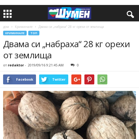
дом
Криминале
Двама си „набраха“ 28 кг орехи от землища
КРИМИНАЛЕ
ТОП
Двама си „набраха“ 28 кг орехи
от землища
от
redaktor
-
2019/09/16 9:21:45 AM
0
Facebook
Twitter