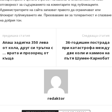
отговорност за съдържанието на коментарите под публикациите.
Администраторите на сайта запазват правото да ограничават или
блокират публикуването им. Призоваваме ви за толерантност и спазване
на добрия тон.
предишна статия
Следваща статия
Апаш задигна 350 лева
36-годишен пострада
от кола, друг си тръгна с
при катастрофа между
… врата и прозорец от
две коли и камион на
къща
пътя Шумен-Карнобат
redaktor