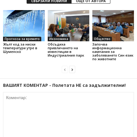
СВЪРЗАНИ НОВИНИ
ОЩЕ ОТ АВТОРА
Прогноза за времето
Икономика
Общество
Жълт код за ниски
Обсъдиха
Започва
температури утре в
привличането на
информационна
Шуменско
инвестиции в
кампания за
Индустриалния парк
заболяването Син език
по животните
ВАШИЯТ КОМЕНТАР - Полетата НЕ са задължителни!