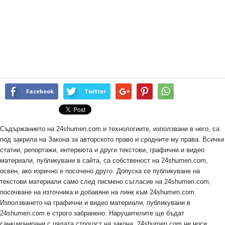
Facebook
Twitter
Съдържанието на 24shumen.com и технологиите, използвани в него, са
под закрила на Закона за авторското право и сродните му права. Всички
статии, репортажи, интервюта и други текстови, графични и видео
материали, публикувани в сайта, са собственост на 24shumen.com,
освен, ако изрично е посочено друго. Допуска се публикуване на
текстови материали само след писмено съгласие на 24shumen.com,
посочване на източника и добавяне на линк към 24shumen.com.
Използването на графични и видео материали, публикувани в
24shumen.com е строго забранено. Нарушителите ще бъдат
санкционирани с цялата строгост на закона. 24shumen.com не носи