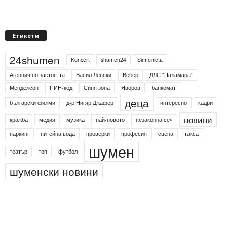
Етикети
24shumen
Koncert
shumen24
Simfonieta
Агенция по заетостта
Васил Левски
Вебер
ДЛС "Паламара"
Менделсон
ПИН-код
Синя зона
Яворов
банкомат
деца
български филми
д-р Нигяр Джафер
интересно
кадри
новини
кражба
медия
музика
най-новото
незаконна сеч
паркинг
питейна вода
проверки
професия
сцена
такса
шумен
театър
топ
футбол
шуменски новини