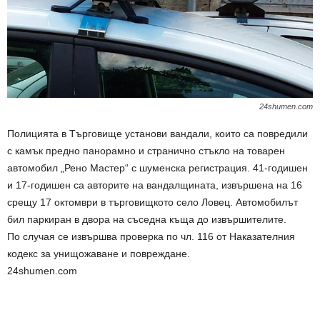
24shumen.com
Полицията в Търговище установи вандали, които са повредили
с камък предно панорамно и странично стъкло на товарен
автомобил „Рено Мастер“ с шуменска регистрация. 41-годишен
и 17-годишен са авторите на вандалщината, извършена на 16
срещу 17 октомври в търговищкото село Ловец. Автомобилът
бил паркиран в двора на съседна къща до извършителите.
По случая се извършва проверка по чл. 116 от Наказателния
кодекс за унищожаване и повреждане.
24shumen.com