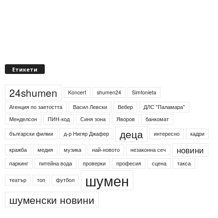
Етикети
24shumen
Koncert
shumen24
Simfonieta
Агенция по заетостта
Васил Левски
Вебер
ДЛС "Паламара"
Менделсон
ПИН-код
Синя зона
Яворов
банкомат
деца
български филми
д-р Нигяр Джафер
интересно
кадри
новини
кражба
медия
музика
най-новото
незаконна сеч
паркинг
питейна вода
проверки
професия
сцена
такса
шумен
театър
топ
футбол
шуменски новини