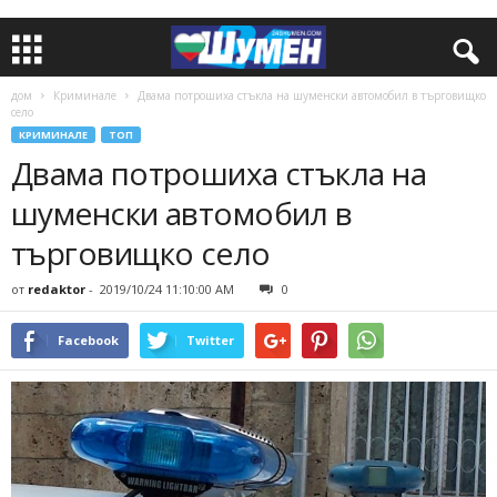
дом
Криминале
Двама потрошиха стъкла на шуменски автомобил в търговищко
село
КРИМИНАЛЕ
ТОП
Двама потрошиха стъкла на
шуменски автомобил в
търговищко село
от
redaktor
-
2019/10/24 11:10:00 AM
0
Facebook
Twitter