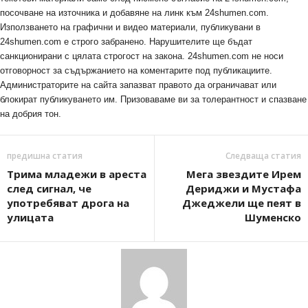
посочване на източника и добавяне на линк към 24shumen.com.
Използването на графични и видео материали, публикувани в
24shumen.com е строго забранено. Нарушителите ще бъдат
санкционирани с цялата строгост на закона. 24shumen.com не носи
отговорност за съдържанието на коментарите под публикациите.
Администраторите на сайта запазват правото да ограничават или
блокират публикуването им. Призоваваме ви за толерантност и спазване
на добрия тон.
предишна статия
Следваща статия
Трима младежи в ареста
Мега звездите Ирем
след сигнал, че
Дериджи и Мустафа
употребяват дрога на
Джеджели ще пеят в
улицата
Шуменско