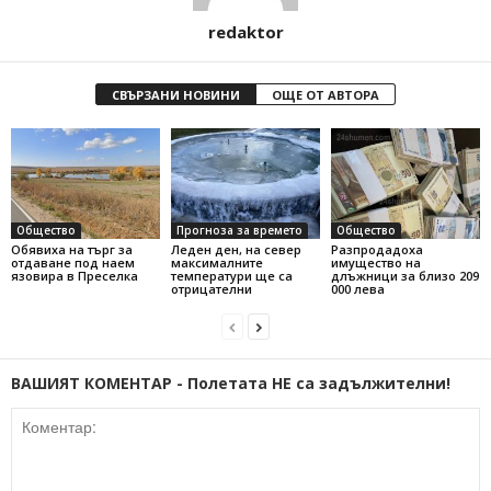
redaktor
СВЪРЗАНИ НОВИНИ
ОЩЕ ОТ АВТОРА
Общество
Прогноза за времето
Общество
Обявиха на търг за
Леден ден, на север
Разпродадоха
отдаване под наем
максималните
имущество на
язовира в Преселка
температури ще са
длъжници за близо 209
отрицателни
000 лева
ВАШИЯТ КОМЕНТАР - Полетата НЕ са задължителни!