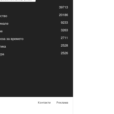
39713
20186
ство
9233
инале
3263
ве
2711
оза за времето
2528
тика
2526
ура
Контакти
Реклама