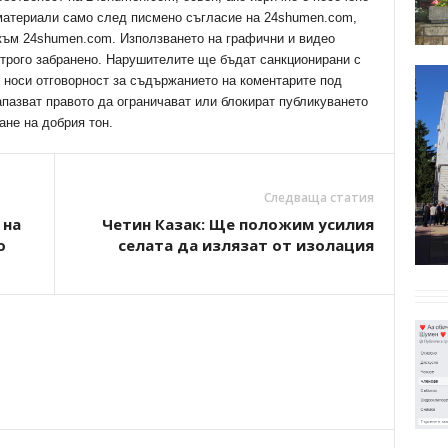
 материали само след писмено съгласие на 24shumen.com,
 към 24shumen.com. Използването на графични и видео
трого забранено. Нарушителите ще бъдат санкционирани с
е носи отговорност за съдържанието на коментарите под
апазват правото да ограничават или блокират публикуването
ане на добрия тон.
Следваща статия
 на
Четин Казак: Ще положим усилия
о
селата да излязат от изолация