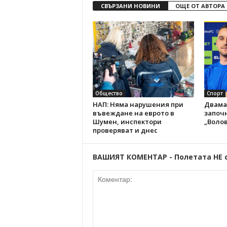
СВЪРЗАНИ НОВИНИ
ОЩЕ ОТ АВТОРА
Общество
Спорт
НАП: Няма нарушения при
Двама
въвеждане на еврото в
започн
Шумен, инспектори
„Волов
проверяват и днес
ВАШИЯТ КОМЕНТАР - Полетата НЕ 