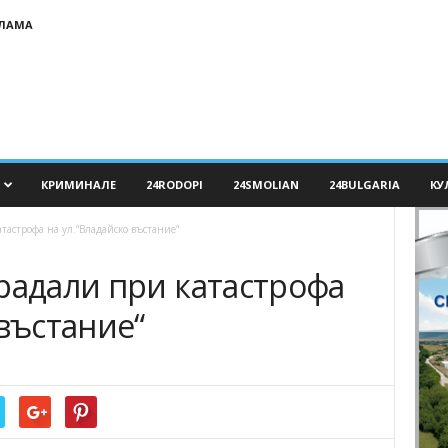
КЛАМА
КРИМИНАЛЕ
24RODOPI
24SMOLIAN
24BULGARIA
КУ
тастрофа на ул.“Владайско въстание“
радали при катастрофа
 въстание“