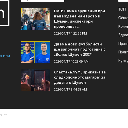
ТОП
НАП: Няма нарушения при
въвеждане на еврото в
Обще
Шумен, инспектори
Крим
проверяват...
2026/01/17 1:22:35 PM
Здра
Прогн
Двама нови футболисти
ще започнат подготовка с
Поли
„Волов Шумен 2007“
m или
Култ
2026/01/17 10:29:09 AM
Спектакълът „Приказка за
сладкопойното магаре“ за
децата в Шумен
2026/01/17 9:44:38 AM
а от