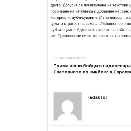
друго. Допуска се публикуване на текстови
посочване на източника и добавяне на линк
материали, публикувани в 24shumen.com е с
цялата строгост на закона. 24shumen.com н
публикациите. Администраторите на сайта з
им. Призоваваме ви за толерантност и спазв
предишна статия
Трима наши бойци в надпревара
Световното по кикбокс в Сараев
redaktor