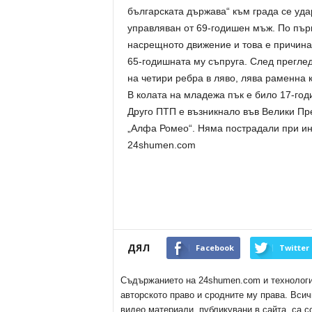
българската държава“ към града се уда
управляван от 69-годишен мъж. По пъ
насрещното движение и това е причинат
65-годишната му съпруга. След прегле
на четири ребра в ляво, лява раменна к
В колата на младежа пък е било 17-год
Друго ПТП е възникнало във Велики Пре
„Алфа Ромео“. Няма пострадали при ин
24shumen.com
ДЯЛ
Facebook
Twitter
Съдържанието на 24shumen.com и технологиит
авторското право и сродните му права. Всич
видео материали, публикувани в сайта, са с