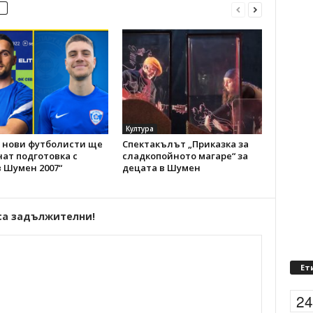
Култура
 нови футболисти ще
Спектакълът „Приказка за
ат подготовка с
сладкопойното магаре“ за
 Шумен 2007“
децата в Шумен
са задължителни!
Ет
2