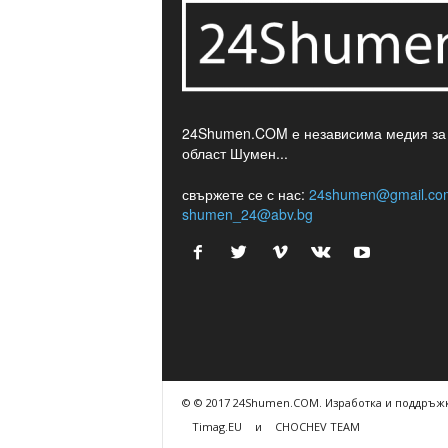
24Shumen.COM е независима медия за
област Шумен...
свържете се с нас:
24shumen@gmail.co
shumen_24@abv.bg
© © 2017 24Shumen.COM. Изработка и поддръжк
Timag.EU
и
CHOCHEV TEAM