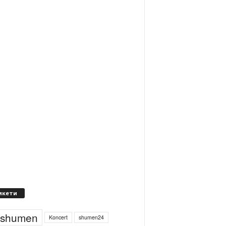
икети
4shumen
Koncert
shumen24