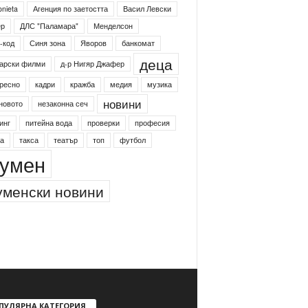
onieta
Агенция по заетостта
Васил Левски
ер
ДЛС "Паламара"
Менделсон
-код
Синя зона
Яворов
банкомат
деца
арски филми
д-р Нигяр Джафер
ресно
кадри
кражба
медия
музика
новини
новото
незаконна сеч
инг
питейна вода
проверки
професия
а
такса
театър
топ
футбол
умен
менски новини
ПУЛЯРНА КАТЕГОРИЯ