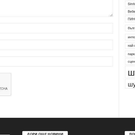
Simf
Веб
ПИН
бълг
инте
най-
парк
сцен
ш
шу
ДОРИ ОЩЕ НОВИНИ
ПО