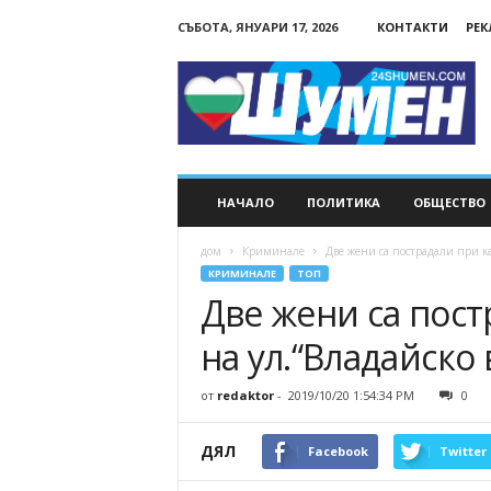
СЪБОТА, ЯНУАРИ 17, 2026
КОНТАКТИ
РЕ
24Shumen.COM
НАЧАЛО
ПОЛИТИКА
ОБЩЕСТВО
дом
Криминале
Две жени са пострадали при ка
КРИМИНАЛЕ
ТОП
Две жени са пост
на ул.“Владайско
от
redaktor
-
2019/10/20 1:54:34 PM
0
ДЯЛ
Facebook
Twitter