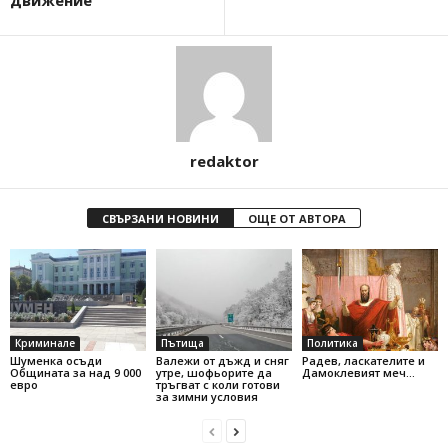
движение
redaktor
СВЪРЗАНИ НОВИНИ
ОЩЕ ОТ АВТОРА
Криминале
Пътища
Политика
Шуменка осъди
Валежи от дъжд и сняг
Радев, ласкателите и
Общината за над 9 000
утре, шофьорите да
Дамоклевият меч…
евро
тръгват с коли готови
за зимни условия