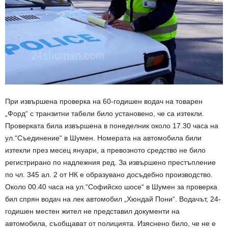
При извършена проверка на 60-годишен водач на товарен
„Форд“ с транзитни табели било установено, че са изтекли.
Проверката била извършена в понеделник около 17.30 часа на
ул.“Съединение“ в Шумен. Номерата на автомобила били
изтекли през месец януари, а превозното средство не било
регистрирано по надлежния ред. За извършено престъпление
по чл. 345 ал. 2 от НК е образувано досъдебно производство.
Около 00.40 часа на ул.“Софийско шосе“ в Шумен за проверка
бил спрян водач на лек автомобил „Хюндай Пони“. Водачът, 24-
годишен местен жител не представил документи на
автомобила, съобщават от полицията. Изяснено било, че не е