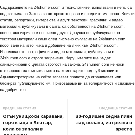
Съдържанието на 24shumen.com и технологиите, използвани в него, са
под закрила на Закона за авторското право и сродните му права. Всички
статии, репортажи, интервюта и други текстови, графични и видео
материали, публикувани в сайта, са собственост на 24shumen.com,
освен, ако изрично е посочено друго. Допуска се публикуване на
текстови материали само след писмено съгласие на 24shumen.com,
посочване на източника и добавяне на линк към 24shumen.com.
Използването на графични и видео материали, публикувани в
24shumen.com е строго забранено. Нарушителите ще бъдат
санкционирани с цялата строгост на закона. 24shumen.com не носи
отговорност за съдържанието на коментарите под публикациите.
Администраторите на сайта запазват правото да ограничават или
блокират публикуването им. Призоваваме ви за толерантност и спазване
на добрия тон.
предишна статия
Следваща статия
Огън унищожи каравана,
30-годишен седна пиян
горя къща в Златар,
зад волана, изтрезня в
кола се запали в
ареста