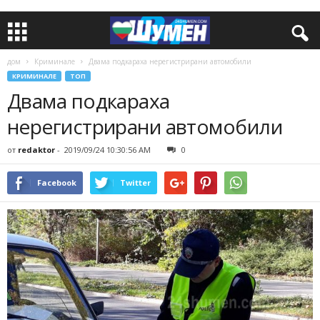
дом
Криминале
Двама подкараха нерегистрирани автомобили
КРИМИНАЛЕ
ТОП
Двама подкараха
нерегистрирани автомобили
от
redaktor
-
2019/09/24 10:30:56 AM
0
Facebook
Twitter