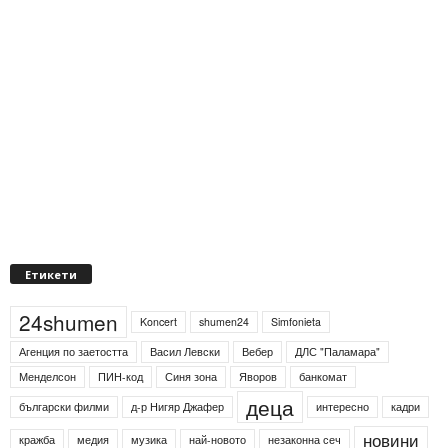
Етикети
24shumen
Koncert
shumen24
Simfonieta
Агенция по заетостта
Васил Левски
Вебер
ДЛС "Паламара"
Менделсон
ПИН-код
Синя зона
Яворов
банкомат
деца
български филми
д-р Нигяр Джафер
интересно
кадри
новини
кражба
медия
музика
най-новото
незаконна сеч