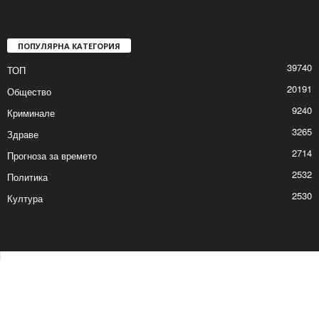
ПОПУЛЯРНА КАТЕГОРИЯ
39740
ТОП
20191
Общество
9240
Криминале
3265
Здраве
2714
Прогноза за времето
2532
Политика
2530
Култура
Контакти
Реклама
© © 2017 24Shumen.COM. Изработка и поддръжка от
Timag.EU
и
CHOCHEV TEAM