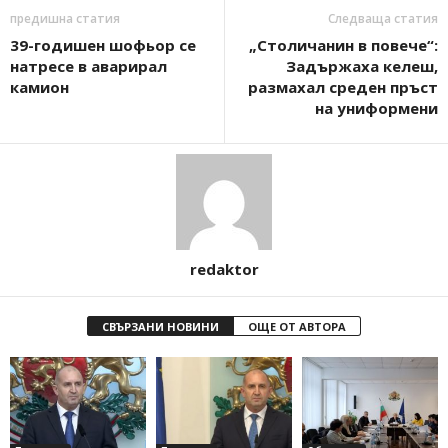
предишна статия
Следваща статия
39-годишен шофьор се
„Столичанин в повече“:
натресе в аварирал
Задържаха келеш,
камион
размахал среден пръст
на униформени
redaktor
СВЪРЗАНИ НОВИНИ
ОЩЕ ОТ АВТОРА