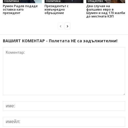
Политика
Политика
Общество
Румен Радев подаде
Президентът с
Два случая на
оставка като
извънредно
фалшиво евро в
президент
обръщение
Шумен и над 170 жалби
до местната КЗП
ВАШИЯТ КОМЕНТАР - Полетата НЕ са задължителни!