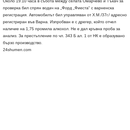
Около 19.10 часа в събота между селата Омарчево и Тъкач за
проверка бил спрян водач на „Форд „Фиеста“ с варненска
регистрация. Автомобилът бил управляван от Х.М./37г./ адресно
регистриран във Варна. Изпробван е с дрегер, който отчел
наличие на 1,75 промила алкохол. Не е дал кръвна проба за
анализ. За престъпление по чл. 343 Б ал. 1 от НК е образувано
бързо производство.
24shumen.com