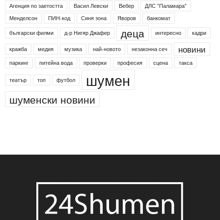
Агенция по заетостта
Васил Левски
Вебер
ДЛС "Паламара"
Менделсон
ПИН-код
Синя зона
Яворов
банкомат
деца
български филми
д-р Нигяр Джафер
интересно
кадри
новини
кражба
медия
музика
най-новото
незаконна сеч
паркинг
питейна вода
проверки
професия
сцена
такса
шумен
театър
топ
футбол
шуменски новини