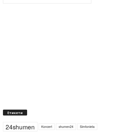
Етикети
24shumen
Koncert
shumen24
Simfonieta