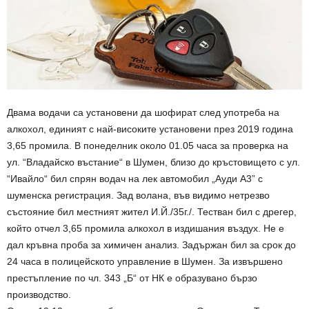
Двама водачи са установени да шофират след употреба на
алкохол, единият с най-високите установени през 2019 година
3,65 промила. В понеделник около 01.05 часа за проверка на
ул. “Владайско въстание“ в Шумен, близо до кръстовището с ул.
“Ивайло“ бил спрян водач на лек автомобил „Ауди А3” с
шуменска регистрация. Зад волана, във видимо нетрезво
състояние бил местният жител И.Й./35г./. Тестван бил с дрегер,
който отчел 3,65 промила алкохол в издишания въздух. Не е
дал кръвна проба за химичен анализ. Задържан бил за срок до
24 часа в полицейското управление в Шумен. За извършено
престъпление по чл. 343 „Б“ от НК е образувано бързо
производство.