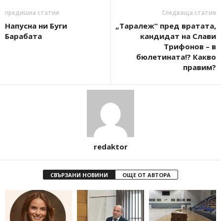
предишна статия
Следваща статия
Напусна ни Буги
„Таралеж“ пред вратата,
Барабата
кандидат на Слави
Трифонов – в
бюлетината!? Какво
правим?
redaktor
СВЪРЗАНИ НОВИНИ
ОЩЕ ОТ АВТОРА