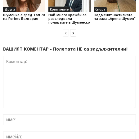
Други
Криминале
Спорт
Шуменка е сред Топ 70
Най-много кражби са
Подменят настилката
на Forbes България
разследвали
на зала „Арена Шумен“
полицаите в Шуменско
ВАШИЯТ КОМЕНТАР - Полетата НЕ са задължителни!