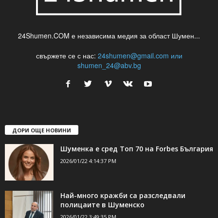
24Shumen.COM е независима медия за област Шумен...
свържете се с нас:
24shumen@gmail.com или
shumen_24@abv.bg
ДОРИ ОЩЕ НОВИНИ
Шуменка е сред Топ 70 на Forbes България
2026/01/22 4:14:37 PM
Най-много кражби са разследвали
полицаите в Шуменско
2026/01/22 3:49:35 PM