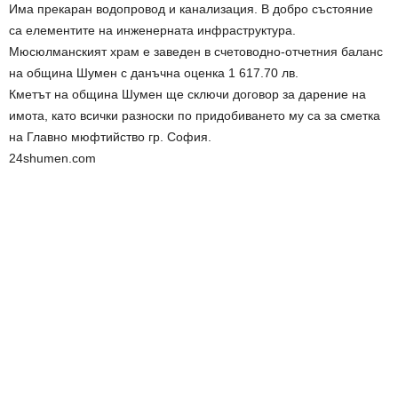
Има прекаран водопровод и канализация. В добро състояние
са елементите на инженерната инфраструктура.
Мюсюлманският храм е заведен в счетоводно-отчетния баланс
на община Шумен с данъчна оценка 1 617.70 лв.
Кметът на община Шумен ще сключи договор за дарение на
имота, като всички разноски по придобиването му са за сметка
на Главно мюфтийство гр. София.
24shumen.com