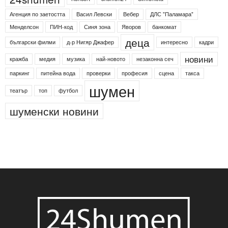
Агенция по заетостта
Васил Левски
Вебер
ДЛС "Паламара"
Менделсон
ПИН-код
Синя зона
Яворов
банкомат
деца
български филми
д-р Нигяр Джафер
интересно
кадри
новини
кражба
медия
музика
най-новото
незаконна сеч
паркинг
питейна вода
проверки
професия
сцена
такса
шумен
театър
топ
футбол
шуменски новини