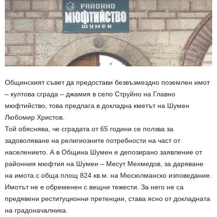
Общинският съвет да предостави безвъзмездно поземлен имот
– култова сграда – джамия в село Струйно на Главно
мюфтийство, това предлага в докладна кметът на Шумен
Любомир Христов.
Той обяснява, че сградата от 65 години се ползва за
задоволяване на религиозните потребности на част от
населението. А в Община Шумен е депозирано заявление от
районния мюфтия на Шумен – Месут Мехмедов, за даряване
на имота с обща площ 824 кв.м. на Мюсюлманско изповедание.
Имотът не е обременен с вещни тежести. За него не са
предявени реституционни претенции, става ясно от докладната
на градоначалника.