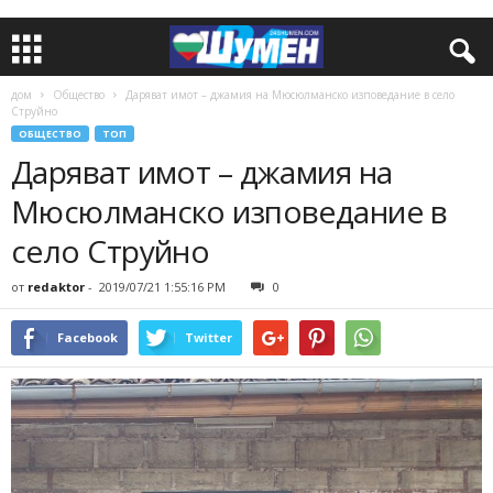
дом
Общество
Даряват имот – джамия на Мюсюлманско изповедание в село
Струйно
ОБЩЕСТВО
ТОП
Даряват имот – джамия на
Мюсюлманско изповедание в
село Струйно
от
redaktor
-
2019/07/21 1:55:16 PM
0
Facebook
Twitter