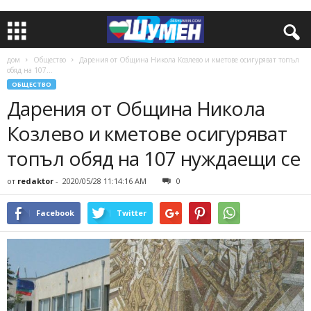
дом
Общество
Дарения от Община Никола Козлево и кметове осигуряват топъл
обяд на 107...
ОБЩЕСТВО
Дарения от Община Никола
Козлево и кметове осигуряват
топъл обяд на 107 нуждаещи се
от
redaktor
-
2020/05/28 11:14:16 AM
0
Facebook
Twitter