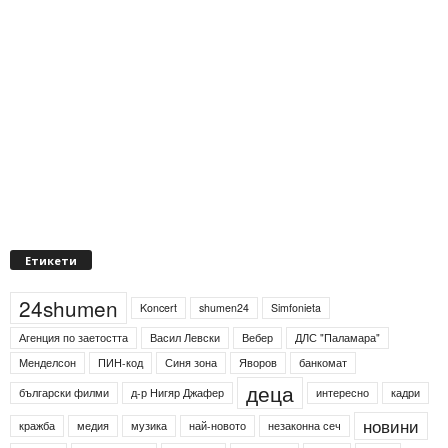
Етикети
24shumen
Koncert
shumen24
Simfonieta
Агенция по заетостта
Васил Левски
Вебер
ДЛС "Паламара"
Менделсон
ПИН-код
Синя зона
Яворов
банкомат
деца
български филми
д-р Нигяр Джафер
интересно
кадри
новини
кражба
медия
музика
най-новото
незаконна сеч