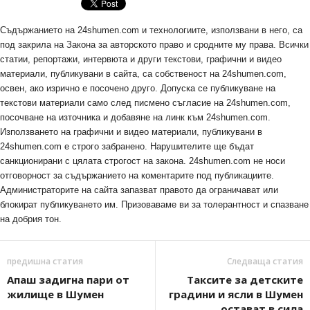
Съдържанието на 24shumen.com и технологиите, използвани в него, са
под закрила на Закона за авторското право и сродните му права. Всички
статии, репортажи, интервюта и други текстови, графични и видео
материали, публикувани в сайта, са собственост на 24shumen.com,
освен, ако изрично е посочено друго. Допуска се публикуване на
текстови материали само след писмено съгласие на 24shumen.com,
посочване на източника и добавяне на линк към 24shumen.com.
Използването на графични и видео материали, публикувани в
24shumen.com е строго забранено. Нарушителите ще бъдат
санкционирани с цялата строгост на закона. 24shumen.com не носи
отговорност за съдържанието на коментарите под публикациите.
Администраторите на сайта запазват правото да ограничават или
блокират публикуването им. Призоваваме ви за толерантност и спазване
на добрия тон.
предишна статия
Следваща статия
Апаш задигна пари от
Таксите за детските
жилище в Шумен
градини и ясли в Шумен
остават в сила