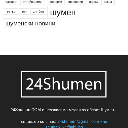
паркинг
питейна вода
проверки
професия
сцена
такса
шумен
театър
топ
футбол
шуменски новини
24Shumen.COM е независима медия за област Шумен...
свържете се с нас:
24shumen@gmail.com или
shumen_24@abv.bg