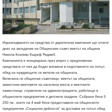
Изразходването на средства от дарителска кампания ще отчете
днес на заседание на Общинския съвет кметът на община
Никола Козлево Ешреф Реджеб.
Кампанията е инициирана през април с предложение
средствата от нея да бъдат вложени в подготвянето на топъл
обяд на нуждаещите се жители на общината.
Включиха се общински съветници, кметът на общината,
заместник-кметовете на населени места и кметските
наместници, служители на администрацията, работещи в
общинските предприятия и детските градини. Събрани бяха 5
250 лв., които на 4 май бяха предоставени на общинското
предприятие „Социални дейности“ за доставка на топъл обяд