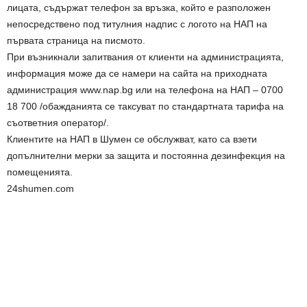
лицата, съдържат телефон за връзка, който е разположен
непосредствено под титулния надпис с логото на НАП на
първата страница на писмото.
При възникнали запитвания от клиенти на администрацията,
информация може да се намери на сайта на приходната
администрация www.nap.bg или на телефона на НАП – 0700
18 700 /обажданията се таксуват по стандартната тарифа на
съответния оператор/.
Клиентите на НАП в Шумен се обслужват, като са взети
допълнителни мерки за защита и постоянна дезинфекция на
помещенията.
24shumen.com