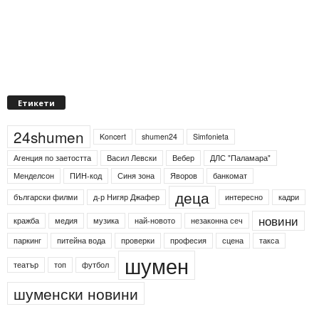
Етикети
24shumen
Koncert
shumen24
Simfonieta
Агенция по заетостта
Васил Левски
Вебер
ДЛС "Паламара"
Менделсон
ПИН-код
Синя зона
Яворов
банкомат
деца
български филми
д-р Нигяр Джафер
интересно
кадри
новини
кражба
медия
музика
най-новото
незаконна сеч
паркинг
питейна вода
проверки
професия
сцена
такса