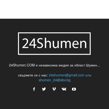
шумен
театър
топ
футбол
шуменски новини
24Shumen.COM е независима медия за област Шумен...
свържете се с нас:
24shumen@gmail.com или
shumen_24@abv.bg