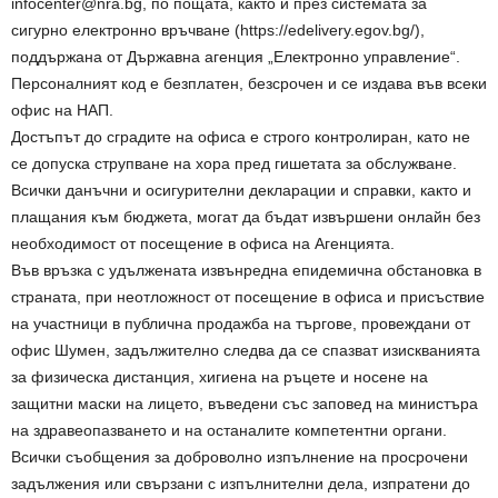
infocenter@nra.bg, по пощата, както и през системата за
сигурно електронно връчване (https://edelivery.egov.bg/),
поддържана от Държавна агенция „Електронно управление“.
Персоналният код е безплатен, безсрочен и се издава във всеки
офис на НАП.
Достъпът до сградите на офиса е строго контролиран, като не
се допуска струпване на хора пред гишетата за обслужване.
Всички данъчни и осигурителни декларации и справки, както и
плащания към бюджета, могат да бъдат извършени онлайн без
необходимост от посещение в офиса на Агенцията.
Във връзка с удължeната извънредна епидемична обстановка в
страната, при неотложност от посещение в офиса и присъствие
на участници в публична продажба на търгове, провеждани от
офис Шумен, задължително следва да се спазват изискванията
за физическа дистанция, хигиена на ръцете и носене на
защитни маски на лицето, въведени със заповед на министъра
на здравеопазването и на останалите компетентни органи.
Всички съобщения за доброволно изпълнение на просрочени
задължения или свързани с изпълнителни дела, изпратени до