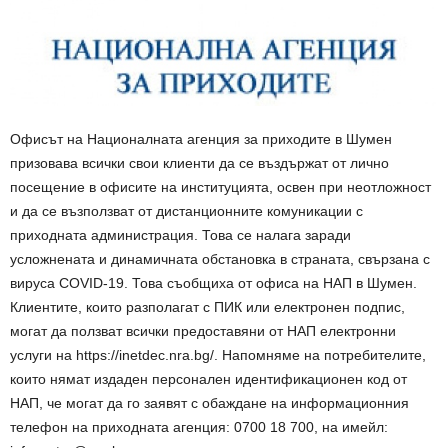
Офисът на Националната агенция за приходите в Шумен
призовава всички свои клиенти да се въздържат от лично
посещение в офисите на институцията, освен при неотложност
и да се възползват от дистанционните комуникации с
приходната администрация. Това се налага заради
усложнената и динамичната обстановка в страната, свързана с
вируса COVID-19. Това съобщиха от офиса на НАП в Шумен.
Клиентите, които разполагат с ПИК или електронен подпис,
могат да ползват всички предоставяни от НАП електронни
услуги на https://inetdec.nra.bg/. Напомняме на потребителите,
които нямат издаден персонален идентификационен код от
НАП, че могат да го заявят с обаждане на информационния
телефон на приходната агенция: 0700 18 700, на имейл: