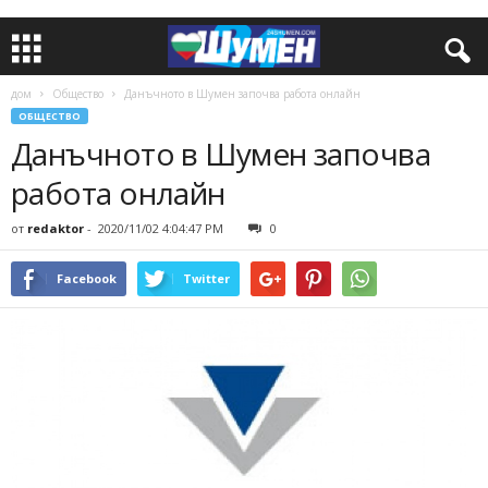
дом
Общество
Данъчното в Шумен започва работа онлайн
ОБЩЕСТВО
Данъчното в Шумен започва
работа онлайн
от
redaktor
-
2020/11/02 4:04:47 PM
0
Facebook
Twitter