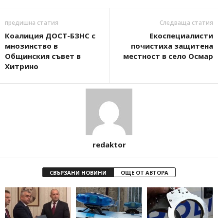
предишна статия
Следваща статия
Коалиция ДОСТ-БЗНС с
Екоспециалисти
мнозинство в
почистиха защитена
Общинския съвет в
местност в село Осмар
Хитрино
redaktor
СВЪРЗАНИ НОВИНИ
ОЩЕ ОТ АВТОРА