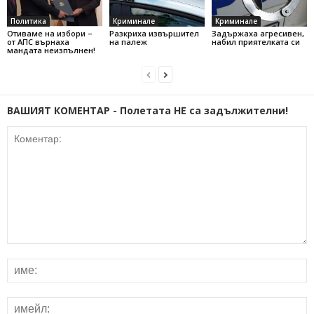
Политика
Криминале
Криминале
Отиваме на избори –
Разкриха извършител
Задържаха агресивен,
от АПС върнаха
на палеж
набил приятелката си
мандата неизпълнен!
ВАШИЯТ КОМЕНТАР - Полетата НЕ са задължителни!