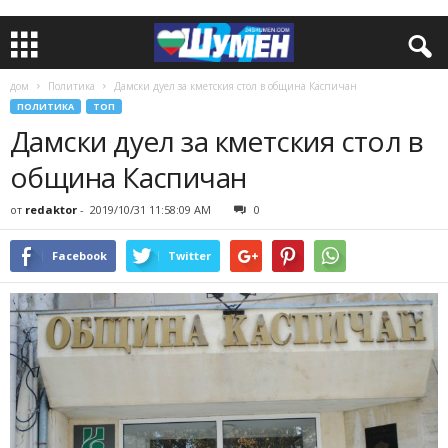
дом
Политика
Дамски дуел за кметския стол в община Каспичан
ПОЛИТИКА
ТОП
Дамски дуел за кметския стол в
община Каспичан
от
redaktor
-
2019/10/31 11:58:09 AM
0
Facebook
Twitter