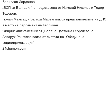
Борислав Йорданов.
„БСП за България“ е представена от Николай Николов и Тодор
Тодоров.
Гюнал Мехмед и Зелиха Марем пък са представителите на ДПС
в местния парламент на Каспичан.
Общинският съветник от „Воля“ е Цветанка Георгиева, а
Аспарух Рангелов влиза от листата на „Обединена
социалдемокрация“.
24shumen.com