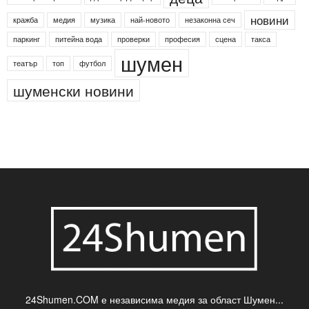
новини
кражба
медия
музика
най-новото
незаконна сеч
паркинг
питейна вода
проверки
професия
сцена
такса
шумен
театър
топ
футбол
шуменски новини
24Shumen.COM е независима медия за област Шумен...