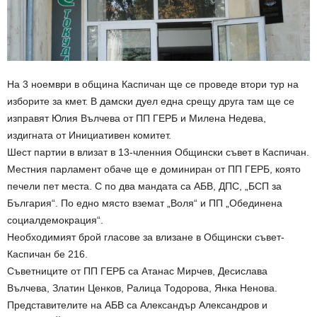
На 3 ноември в община Каспичан ще се проведе втори тур на
изборите за кмет. В дамски дуел една срещу друга там ще се
изправят Юлия Вълчева от ПП ГЕРБ и Милена Недева,
издигната от Инициативен комитет.
Шест партии в влизат в 13-членния Общински съвет в Каспичан.
Местния парламент обаче ще е доминиран от ПП ГЕРБ, която
печели пет места. С по два мандата са АБВ, ДПС, „БСП за
България“. По едно място вземат „Воля“ и ПП „Обединена
социалдемокрация“.
Необходимият брой гласове за влизане в Общински съвет-
Каспичан бе 216.
Съветниците от ПП ГЕРБ са Атанас Мирчев, Десислава
Вълчева, Златин Ценков, Ралица Тодорова, Янка Ненова.
Представителите на АБВ са Александър Александров и