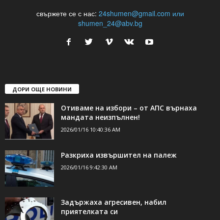
свържете се с нас:
24shumen@gmail.com или
shumen_24@abv.bg
ДОРИ ОЩЕ НОВИНИ
Отиваме на избори – от АПС върнаха
мандата неизпълнен!
2026/01/16 10:40:36 AM
Разкриха извършител на палеж
2026/01/16 9:42:30 AM
Задържаха агресивен, набил
приятелката си