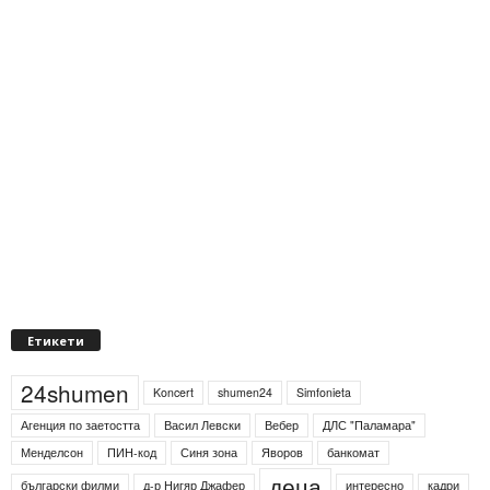
Етикети
24shumen
Koncert
shumen24
Simfonieta
Агенция по заетостта
Васил Левски
Вебер
ДЛС "Паламара"
Менделсон
ПИН-код
Синя зона
Яворов
банкомат
деца
български филми
д-р Нигяр Джафер
интересно
кадри