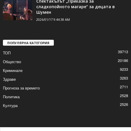
Спектакълът „Приказка за
сладкопойното магаре“ за децата в
Шумен
2026/01/17 9:44:38 AM
ПОПУЛЯРНА КАТЕГОРИЯ
39713
ТОП
20186
Общество
9233
Криминале
3263
Здраве
2711
Прогноза за времето
2528
Политика
2526
Култура