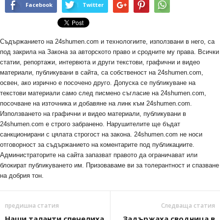
Facebook
Twitter
Съдържанието на 24shumen.com и технологиите, използвани в него, са
под закрила на Закона за авторското право и сродните му права. Всички
статии, репортажи, интервюта и други текстови, графични и видео
материали, публикувани в сайта, са собственост на 24shumen.com,
освен, ако изрично е посочено друго. Допуска се публикуване на
текстови материали само след писмено съгласие на 24shumen.com,
посочване на източника и добавяне на линк към 24shumen.com.
Използването на графични и видео материали, публикувани в
24shumen.com е строго забранено. Нарушителите ще бъдат
санкционирани с цялата строгост на закона. 24shumen.com не носи
отговорност за съдържанието на коментарите под публикациите.
Администраторите на сайта запазват правото да ограничават или
блокират публикуването им. Призоваваме ви за толерантност и спазване
на добрия тон.
предишна статия
Следваща статия
Наши таланти спечелиха
Задържаха сводница в