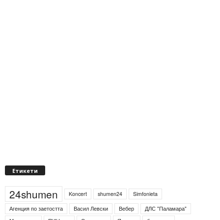
Етикети
24shumen
Koncert
shumen24
Simfonieta
Агенция по заетостта
Васил Левски
Вебер
ДЛС "Паламара"