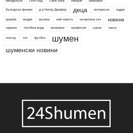
Менделсон
ПИН-код
Синя зона
Яворов
банкомат
деца
български филми
д-р Нигяр Джафер
интересно
кадри
новини
кражба
медия
музика
най-новото
незаконна сеч
паркинг
питейна вода
проверки
професия
сцена
такса
шумен
театър
топ
футбол
шуменски новини