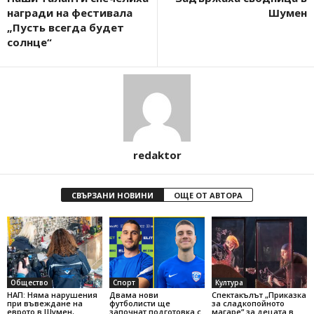
награди на фестивала
Шумен
„Пусть всегда будет
солнце“
redaktor
СВЪРЗАНИ НОВИНИ
ОЩЕ ОТ АВТОРА
Общество
Спорт
Култура
НАП: Няма нарушения
Двама нови
Спектакълът „Приказка
при въвеждане на
футболисти ще
за сладкопойното
еврото в Шумен,
започнат подготовка с
магаре“ за децата в