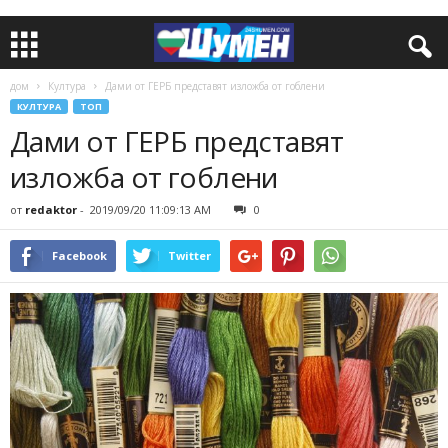
дом
Култура
Дами от ГЕРБ представят изложба от гоблени
КУЛТУРА
ТОП
Дами от ГЕРБ представят
изложба от гоблени
от
redaktor
-
2019/09/20 11:09:13 AM
0
Facebook
Twitter