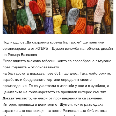
Под надслов „Да съхраним корена български“ ще премине
организираната от ЖГЕРБ – Шумен изложба на гоблени, дизайн
на Росица Бакалова.
Експозицията включва гоблени, които са своеобразно пътуване
през годините – от основаването
на българската държава през 681 г. до днес. Така майсторките,
изработили бродираните картини определят своите
произведения. Те са участвали в изложби у нас и в чужбина, а
ценителите на гобленарството са проявили интерес към тях.
Доказателството, че някои от произведенията са закупени.
Интерес проявиха и ценители от Шумен, които разгледаха
атрактивната експозиция, за която Регионалната библиотека