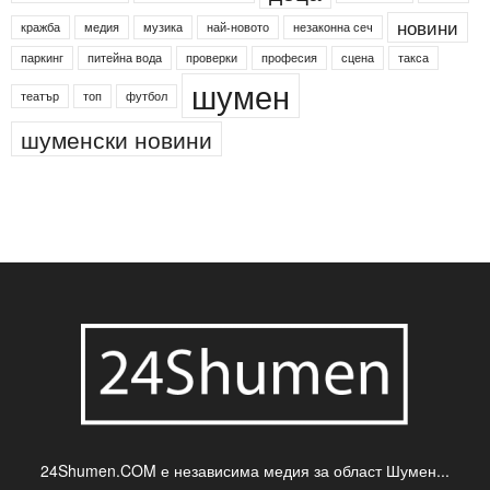
Агенция по заетостта
Васил Левски
Вебер
ДЛС "Паламара"
Менделсон
ПИН-код
Синя зона
Яворов
банкомат
деца
български филми
д-р Нигяр Джафер
интересно
кадри
новини
кражба
медия
музика
най-новото
незаконна сеч
паркинг
питейна вода
проверки
професия
сцена
такса
шумен
театър
топ
футбол
шуменски новини