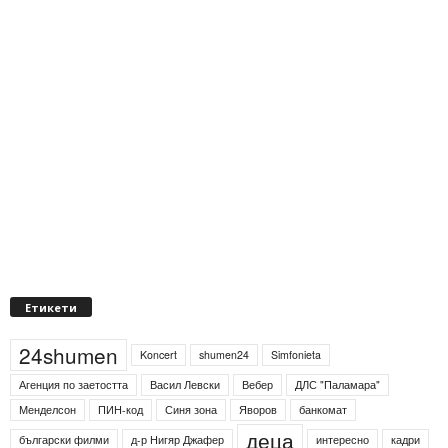
Етикети
24shumen
Koncert
shumen24
Simfonieta