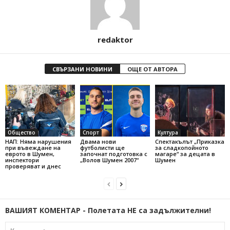
redaktor
СВЪРЗАНИ НОВИНИ
ОЩЕ ОТ АВТОРА
Общество
Спорт
Култура
НАП: Няма нарушения
Двама нови
Спектакълът „Приказка
при въвеждане на
футболисти ще
за сладкопойното
еврото в Шумен,
започнат подготовка с
магаре“ за децата в
инспектори
„Волов Шумен 2007“
Шумен
проверяват и днес
ВАШИЯТ КОМЕНТАР - Полетата НЕ са задължителни!