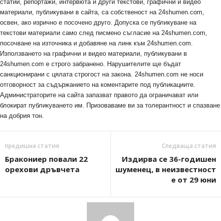
статии, репортажи, интервюта и други текстови, графични и видео
материали, публикувани в сайта, са собственост на 24shumen.com,
освен, ако изрично е посочено друго. Допуска се публикуване на
текстови материали само след писмено съгласие на 24shumen.com,
посочване на източника и добавяне на линк към 24shumen.com.
Използването на графични и видео материали, публикувани в
24shumen.com е строго забранено. Нарушителите ще бъдат
санкционирани с цялата строгост на закона. 24shumen.com не носи
отговорност за съдържанието на коментарите под публикациите.
Администраторите на сайта запазват правото да ограничават или
блокират публикуването им. Призоваваме ви за толерантност и спазване
на добрия тон.
предишна статия
Следваща статия
Бракониер повали 22
Издирва се 36-годишен
орехови дръвчета
шуменец, в неизвестност
е от 29 юни