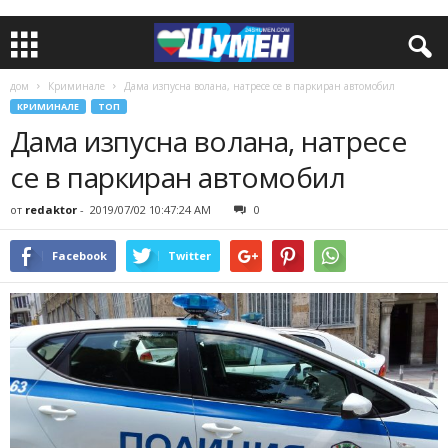
дом
Криминале
Дама изпусна волана, натресе се в паркиран автомобил
КРИМИНАЛЕ
ТОП
Дама изпусна волана, натресе
се в паркиран автомобил
от
redaktor
-
2019/07/02 10:47:24 AM
0
Facebook
Twitter