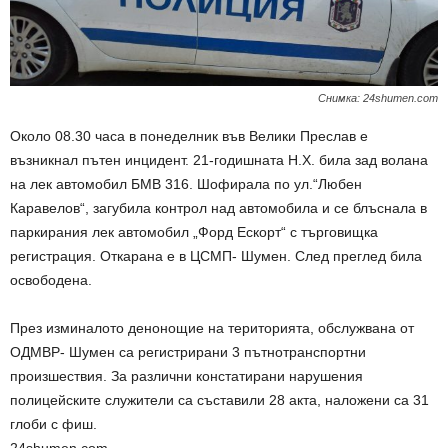
Снимка: 24shumen.com
Около 08.30 часа в понеделник във Велики Преслав е
възникнал пътен инцидент. 21-годишната Н.Х. била зад волана
на лек автомобил БМВ 316. Шофирала по ул.“Любен
Каравелов“, загубила контрол над автомобила и се блъснала в
паркирания лек автомобил „Форд Ескорт“ с търговищка
регистрация. Откарана е в ЦСМП- Шумен. След преглед била
освободена.
През изминалото денонощие на територията, обслужвана от
ОДМВР- Шумен са регистрирани 3 пътнотранспортни
произшествия. За различни констатирани нарушения
полицейските служители са съставили 28 акта, наложени са 31
глоби с фиш.
24shumen.com