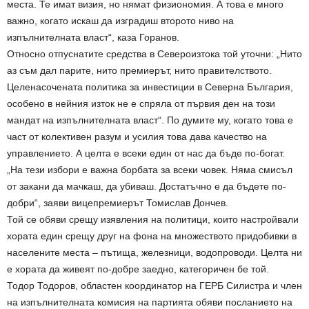
места. Те имат визия, но нямат физиономия. А това е много
важно, когато искаш да изградиш второто ниво на
изпълнителната власт“, каза Горанов.
Относно отпуснатите средства в Североизтока той уточни: „Нито
аз съм дал парите, нито премиерът, нито правителството.
Целенасочената политика за инвестиции в Северна България,
особено в нейния изток не е спряла от първия ден на този
мандат на изпълнителната власт“. По думите му, когато това е
част от колективен разум и усилия това дава качество на
управлението. А целта е всеки един от нас да бъде по-богат.
„На тези избори е важна борбата за всеки човек. Няма смисъл
от закани да мачкаш, да убиваш. Достатъчно е да бъдете по-
добри“, заяви вицепремиерът Томислав Дончев.
Той се обяви срещу изявления на политици, които настройвали
хората един срещу друг на фона на множеството придобивки в
населените места – пътища, железници, водопроводи. Целта ни
е хората да живеят по-добре заедно, категоричен бе той.
Тодор Тодоров, областен координатор на ГЕРБ Силистра и член
на изпълнителната комисия на партията обяви посланието на