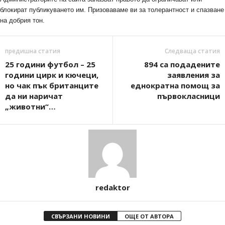
блокират публикуването им. Призоваваме ви за толерантност и спазване
на добрия тон.
предишна статия
Следваща статия
25 години футбол – 25
894 са подадените
години цирк и кючеци,
заявления за
но чак пък британците
еднократна помощ за
да ни наричат
първокласници
„животни“…
redaktor
СВЪРЗАНИ НОВИНИ
ОЩЕ ОТ АВТОРА