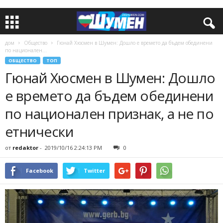
дом
Общество
Гюнай Хюсмен в Шумен: Дошло е времето да бъдем обединени
по национален...
ОБЩЕСТВО
ТОП
Гюнай Хюсмен в Шумен: Дошло
е времето да бъдем обединени
по национален признак, а не по
етнически
от
redaktor
-
2019/10/16 2:24:13 PM
0
Facebook
Twitter