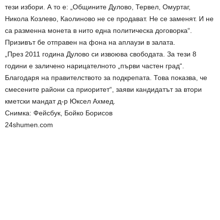
тези избори. А то е: „Общините Дулово, Тервел, Омуртаг,
Никола Козлево, Каолиново не се продават. Не се заменят. И не
са разменна монета в нито една политическа договорка“.
Призивът бе отправен на фона на аплаузи в залата.
„През 2011 година Дулово си извоюва свободата. За тези 8
години е заличено нарицателното „първи частен град“.
Благодаря на правителството за подкрепата. Това показва, че
смесените райони са приоритет“, заяви кандидатът за втори
кметски мандат д-р Юксел Ахмед.
Снимка: Фейсбук, Бойко Борисов
24shumen.com