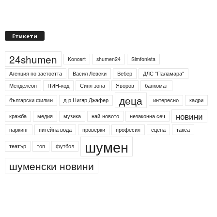
Етикети
24shumen
Koncert
shumen24
Simfonieta
Агенция по заетостта
Васил Левски
Вебер
ДЛС "Паламара"
Менделсон
ПИН-код
Синя зона
Яворов
банкомат
деца
български филми
д-р Нигяр Джафер
интересно
кадри
новини
кражба
медия
музика
най-новото
незаконна сеч
паркинг
питейна вода
проверки
професия
сцена
такса
шумен
театър
топ
футбол
шуменски новини