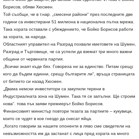
Борисов, обяви Хюсмен.
Той съобщи, че в т.нар. „смесени райони“ през последните две
години са инвестирани 51 милиона в национална пътна мрежа.
Така хората оставали с убеждението, че Бойко Борисов работи
за хората, за народа.
Областният управител на Разград похвали кметовете на Шумен,
Разград и Търговище, че са успели да вземат три много важни
общини от червената партия.
„Всички знаят къде бях. Говореха ни за единство. Питам срещу
кого да бъдем единни, срещу българите ли“, връща страницата
от битието си назад Хюсмен.
„Двама немски инвеститори са закупили терени в
Индустриалната зона на Шумен. Така тя се запълни. Ще строим
нова“. това пък заяви премиерът Бойко Борисов.
Финансовият министър повтори тезата за партиите – кукувици,
които се чудят в кое гнездо да снесат яйца.
„Когато говорим за нашите опоненти в ляво сме свидетели на
невъзможността им да застанат с лица пред хората на много