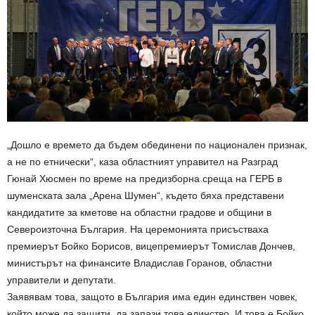
„Дошло е времето да бъдем обединени по национален признак,
а не по етнически“, каза областният управител на Разград
Гюнай Хюсмен по време на предизборна среща на ГЕРБ в
шуменската зала „Арена Шумен“, където бяха представени
кандидатите за кметове на областни градове и общини в
Североизточна България. На церемонията присъстваха
премиерът Бойко Борисов, вицепремиерът Томислав Дончев,
министърът на финансите Владислав Горанов, областни
управители и депутати.
Заявявам това, защото в България има един единствен човек,
който може да защити, да запази това единство. И това е Бойко