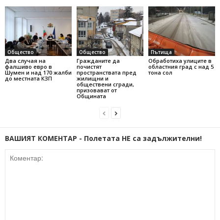
Общество
Общество
Пътища
Два случая на
Гражданите да
Обработиха улиците в
фалшиво евро в
почистят
областния град с над 5
Шумен и над 170 жалби
пространствата пред
тона сол
до местната КЗП
жилищни и
обществени сгради,
призовават от
Общината
ВАШИЯТ КОМЕНТАР - Полетата НЕ са задължителни!