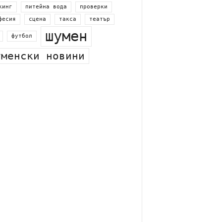
новини
-новото
незаконна сеч
кинг
питейна вода
проверки
фесия
сцена
такса
театър
шумен
футбол
уменски новини