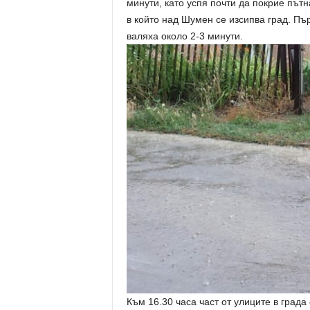
минути, като успя почти да покрие пътн
в който над Шумен се изсипва град. Пъ
валяха около 2-3 минути.
Към 16.30 часа част от улиците в град