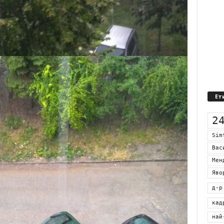
Ет
2
Sim
Вас
Мен
Яво
д-р
кад