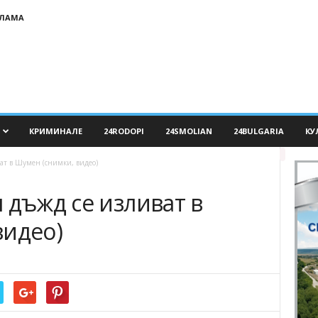
КЛАМА
КРИМИНАЛЕ
24RODOPI
24SMOLIAN
24BULGARIA
КУ
ат в Шумен (снимки, видео)
 дъжд се изливат в
видео)