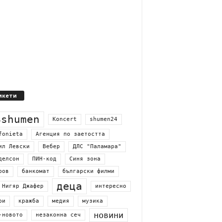
икети
4shumen
Koncert
shumen24
fonieta
Агенция по заетостта
ил Левски
Вебер
ДЛС "Паламара"
делсон
ПИН-код
Синя зона
ров
банкомат
български филми
деца
 Нигяр Джафер
интересно
ри
кражба
медия
музика