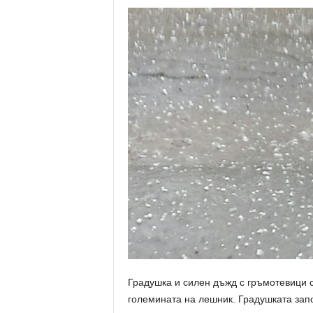
Градушка и силен дъжд с гръмотевици с
големината на лешник. Градушката запо