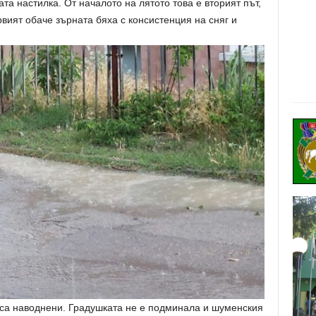
ата настилка. От началото на лятото това е вторият път,
рвият обаче зърната бяха с консистенция на сняг и
а са наводнени. Градушката не е подминала и шуменския