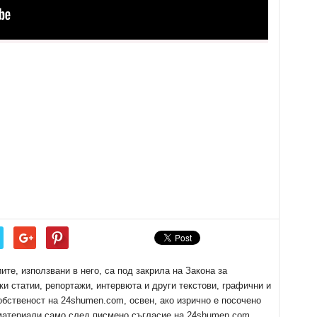
е, използвани в него, са под закрила на Закона за
ки статии, репортажи, интервюта и други текстови, графични и
обственост на 24shumen.com, освен, ако изрично е посочено
 материали само след писмено съгласие на 24shumen.com,