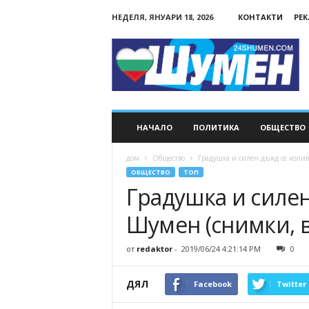
НЕДЕЛЯ, ЯНУАРИ 18, 2026
КОНТАКТИ
РЕ
24Shumen.COM
НАЧАЛО
ПОЛИТИКА
ОБЩЕСТВО
дом
Общество
Градушка и силен дъжд се излив
ОБЩЕСТВО
ТОП
Градушка и силен
Шумен (снимки, 
от
redaktor
-
2019/06/24 4:21:14 PM
0
ДЯЛ
Facebook
Twitter