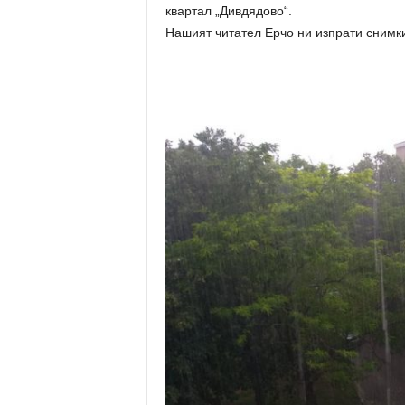
квартал „Дивдядово“.
Нашият читател Ерчо ни изпрати снимки 