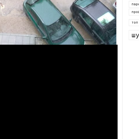
най
пар
про
топ
ш