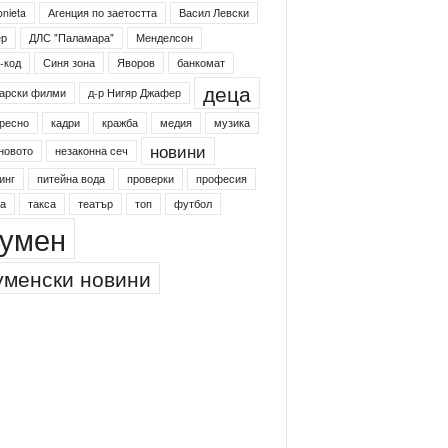
onieta
Агенция по заетостта
Васил Левски
ер
ДЛС "Паламара"
Менделсон
-код
Синя зона
Яворов
банкомат
деца
арски филми
д-р Нигяр Джафер
ресно
кадри
кражба
медия
музика
новини
новото
незаконна сеч
инг
питейна вода
проверки
професия
а
такса
театър
топ
футбол
умен
менски новини