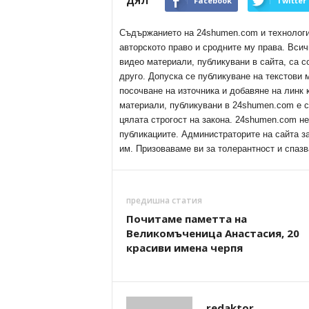
ДЯЛ
Facebook
Twitter
Съдържанието на 24shumen.com и технологиит
авторското право и сродните му права. Всич
видео материали, публикувани в сайта, са с
друго. Допуска се публикуване на текстови
посочване на източника и добавяне на линк
материали, публикувани в 24shumen.com е с
цялата строгост на закона. 24shumen.com н
публикациите. Администраторите на сайта з
им. Призоваваме ви за толерантност и спазв
предишна статия
Почитаме паметта на
Великомъченица Анастасия, 20
красиви имена черпя
redaktor