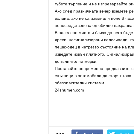
губете търпение и не изпреварвайте ри
Ако след празничната вечер вземете р
волана, ако не са изминали поне 8 часа
непосредствено след обилно нахранван
В населено място и близо до него бъде
дрехи, несигнализирани велосипеди, ка
пешеходец в нетрезво състояние на пла
изведете извън платното. Сигнализирай
допълнителни мерки.
Поставяйте непременно предпазните ко
спътници в автомобила да сторят това.
обезопасителни системи.
24shumen.com