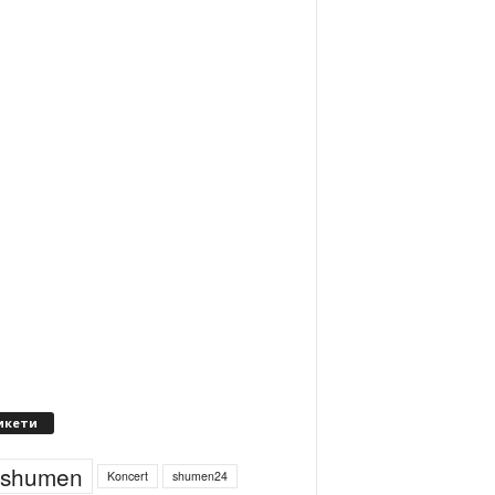
икети
4shumen
Koncert
shumen24