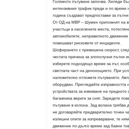
Голямото пътуване започва. Хиляди бъл
интензивния трафик преди и по време 
година създават предпоставки за пътни
От ОД на МВР – Шумен припомнят на во
участъци в населените места, потегля
автомобилите, неправилното движение
повишават рисковете от инциденти.
Шофирането с превишена скорост, след
честата причина за злополучни пътни и
изберете подходящо време за път, особ
светлата част на денонощието. При усл
наложително отложете пътуването. Авт
оборудван. Прегледайте изправността н
устройствата за измиване на предното 
багажника вериги за сняг. Заредете пов
пътуване в колона. Зад волана трябва 
не договаряйте предварително точен ча
излишни опити за изпреварване, те ня
движение по-дълго време зад бавни то