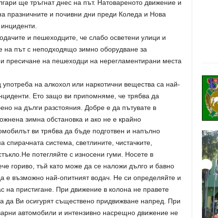
гари ще тръгнат днес на път. Натовареното движение и
на празничните и почивни дни преди Коледа и Нова
 инциденти.
дачите и пешеходците, че слабо осветени улици и
не на път с неподходящо зимно оборудване за
 и пресичане на пешеходци на нерегламентирани места
 употреба на алкохол или наркотични вещества са най-
нциденти. Ето защо ви припомняме, че трябва да
ено на дълги разстояния. Добре е да пътувате в
ожнена зимна обстановка и ако не е крайно
омобилът ви трябва да бъде подготвен и напълно
а спирачната система, светлините, чистачките,
стъкло.Не потегляйте с износени гуми. Носете в
ече гориво, тъй като може да се наложи дълго и бавно
да е възможно най-опитният водач. Не си определяйте и
с на пристигане. При движение в колона не правете
ма да Ви осигурят съществено придвижване напред. При
варни автомобили и интензивно насрещно движение не