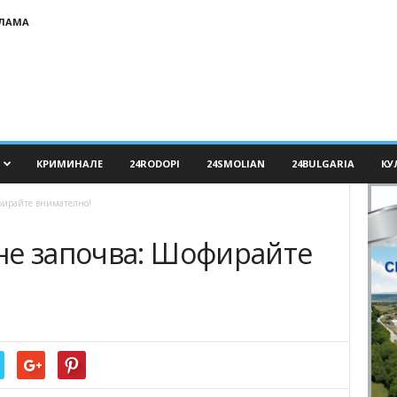
КЛАМА
КРИМИНАЛЕ
24RODOPI
24SMOLIAN
24BULGARIA
КУ
фирайте внимателно!
не започва: Шофирайте