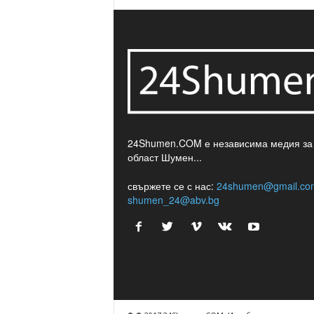
24Shumen.COM е независима медия за
област Шумен...
свържете се с нас:
24shumen@gmail.co
shumen_24@abv.bg