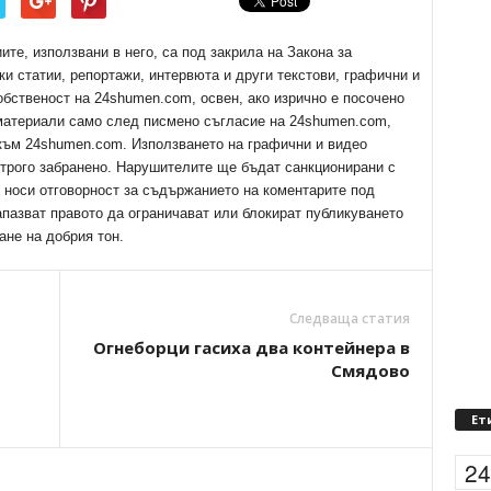
е, използвани в него, са под закрила на Закона за
ки статии, репортажи, интервюта и други текстови, графични и
обственост на 24shumen.com, освен, ако изрично е посочено
 материали само след писмено съгласие на 24shumen.com,
 към 24shumen.com. Използването на графични и видео
трого забранено. Нарушителите ще бъдат санкционирани с
е носи отговорност за съдържанието на коментарите под
апазват правото да ограничават или блокират публикуването
ане на добрия тон.
Следваща статия
Огнеборци гасиха два контейнера в
Смядово
Ет
2