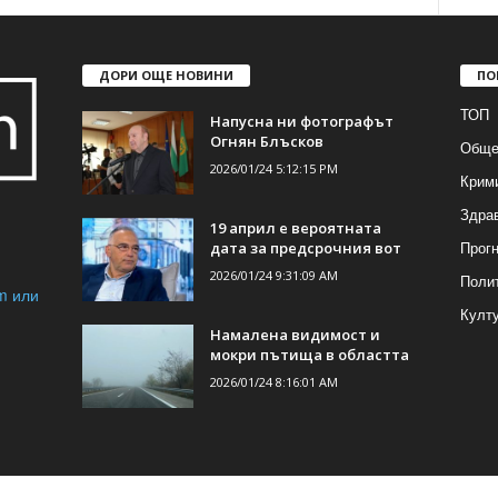
ДОРИ ОЩЕ НОВИНИ
ПО
ТОП
Напусна ни фотографът
Огнян Блъсков
Обще
2026/01/24 5:12:15 PM
Крим
Здра
19 април е вероятната
Прогн
дата за предсрочния вот
2026/01/24 9:31:09 AM
Поли
m или
Култ
Намалена видимост и
мокри пътища в областта
2026/01/24 8:16:01 AM