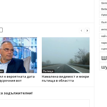
Simf
Веб
ПИН
бълг
инте
най-
парк
сцен
ш
шу
ка
Пътища
ил е вероятната дата
Намалена видимост и мокри
дсрочния вот
пътища в областта
са задължителни!