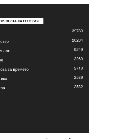
ПУЛЯРНА КАТЕГОРИЯ
39783
20204
ство
9249
инале
3269
ве
2718
оза за времето
2539
тика
2532
ура