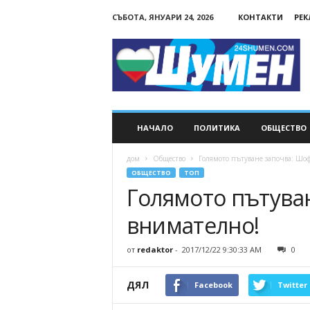
СЪБОТА, ЯНУАРИ 24, 2026
КОНТАКТИ
РЕ
24Shumen.COM
НАЧАЛО
ПОЛИТИКА
ОБЩЕСТВО
дом
Общество
Голямото пътуване започва: Шо
ОБЩЕСТВО
ТОП
Голямото пътува
внимателно!
от
redaktor
-
2017/12/22 9:30:33 AM
0
ДЯЛ
Facebook
Twitter