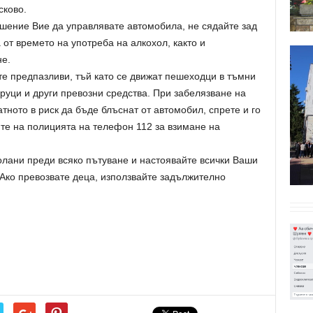
сково.
ешение Вие да управлявате автомобила, не сядайте зад
 от времето на употреба на алкохол, както и
е.
те предпазливи, тъй като се движат пешеходци в тъмни
руци и други превозни средства. При забелязване на
тното в риск да бъде блъснат от автомобил, спрете и го
те на полицията на телефон 112 за взимане на
лани преди всяко пътуване и настоявайте всички Ваши
 Ако превозвате деца, използвайте задължително