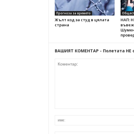
Прогноза за времето
Общест
Жълт код за студ в цялата
НАП: 
страна
въвеж
Шумен
провер
ВАШИЯТ КОМЕНТАР - Полетата НЕ 