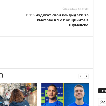
Следваща статия
ГЕРБ издигат свои кандидати за
кметове в 9 от общините в
Шуменско
Ет
2