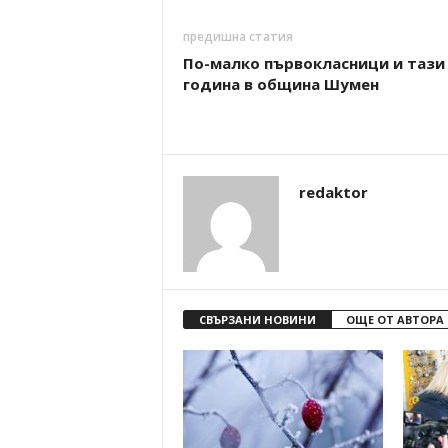
предишна статия
По-малко първокласници и тази
година в община Шумен
redaktor
СВЪРЗАНИ НОВИНИ
ОЩЕ ОТ АВТОРА