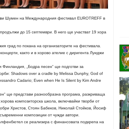
стави Шумен на Международния фестивал EUROTREFF в
продължи до 15 септември. В него ще участват 19 хора
кия град по покана на организаторите на фестивала.
концерти, както и в хорово ателие с диригента Луиджи
и Финландия, „Бодра песен“ ще подготви за
рби: Shadows over a cradle by Melissa Dunphy, God of
Alessandro Cadario; Even when He Is Silent by Kim Andre
ен“ ще представи разнообразна програма, разкриваща
а хорова композиторска школа, включвайки творби от
обри Христов, Стоян Бабеков, Николай Стойков, Йосиф
 съвременни композиции от чужди автори.
Волфенбютел се реализира с финансовата подкрепа на