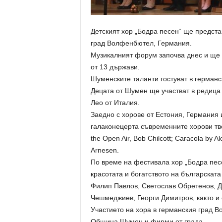
Детският хор „Бодра песен“ ще пред
град Волфенбютел, Германия.
Музикалният форум започва днес и ще 
от 13 държави.
Шуменските таланти гостуват в германс
Децата от Шумен ще участват в редица 
Лео от Италия.
Заедно с хорове от Естония, Германия 
галаконецерта съвременните хорови тво
the Open Air, Bob Chilcott; Caracola by 
Arnesen.
По време на фестивала хор „Бодра пес
красотата и богатството на българскат
Филип Павлов, Светослав Обретенов, Д
Чешмеджиев, Георги Димитров, както и
Участието на хора в германския град 
Община Шумен и фирми от града.