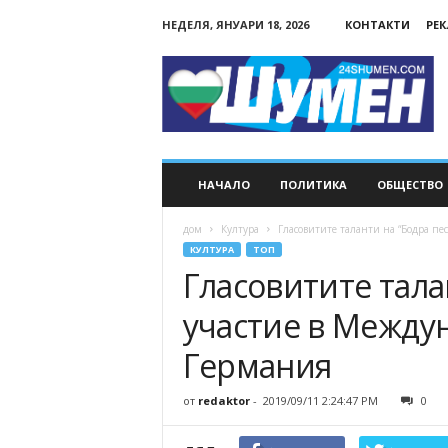
НЕДЕЛЯ, ЯНУАРИ 18, 2026
КОНТАКТИ
РЕ
24Shumen.COM
НАЧАЛО
ПОЛИТИКА
ОБЩЕСТВО
дом
Култура
Гласовитите таланти на “Бодра пе
КУЛТУРА
ТОП
Гласовитите тала
участие в Между
Германия
от
redaktor
-
2019/09/11 2:24:47 PM
0