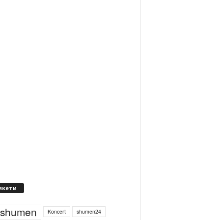
икети
4shumen
Koncert
shumen24