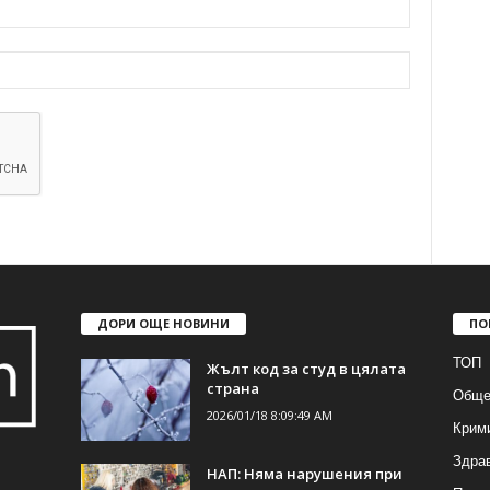
ДОРИ ОЩЕ НОВИНИ
ПО
ТОП
Жълт код за студ в цялата
страна
Обще
2026/01/18 8:09:49 AM
Крим
Здра
НАП: Няма нарушения при