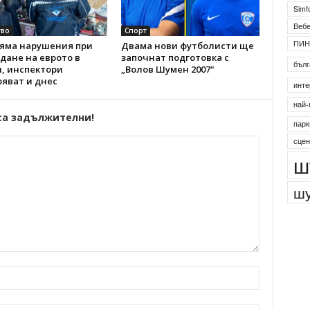
Simf
Веб
во
Спорт
ПИН
Няма нарушения при
Двама нови футболисти ще
дане на еврото в
започнат подготовка с
бълг
, инспектори
„Волов Шумен 2007“
яват и днес
инте
най-
са задължителни!
парк
сцен
ш
шу