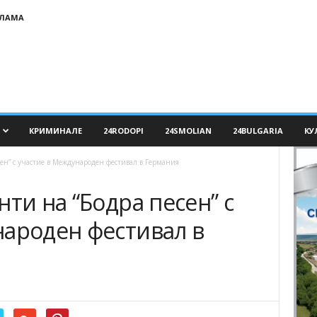
КЛАМА
КРИМИНАЛЕ
24RODOPI
24SMOLIAN
24BULGARIA
КУ
сен” с участие в Международен фестивал в Германия
нти на “Бодра песен” с
народен фестивал в