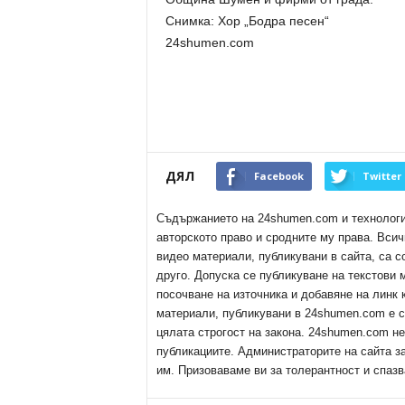
Снимка: Хор „Бодра песен“
24shumen.com
ДЯЛ
Facebook
Twitter
Съдържанието на 24shumen.com и технологиит
авторското право и сродните му права. Всич
видео материали, публикувани в сайта, са с
друго. Допуска се публикуване на текстови
посочване на източника и добавяне на линк
материали, публикувани в 24shumen.com е с
цялата строгост на закона. 24shumen.com н
публикациите. Администраторите на сайта з
им. Призоваваме ви за толерантност и спазв