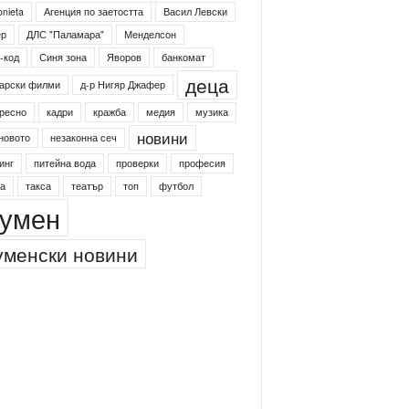
onieta
Агенция по заетостта
Васил Левски
ер
ДЛС "Паламара"
Менделсон
-код
Синя зона
Яворов
банкомат
деца
арски филми
д-р Нигяр Джафер
ресно
кадри
кражба
медия
музика
новини
новото
незаконна сеч
инг
питейна вода
проверки
професия
а
такса
театър
топ
футбол
умен
менски новини