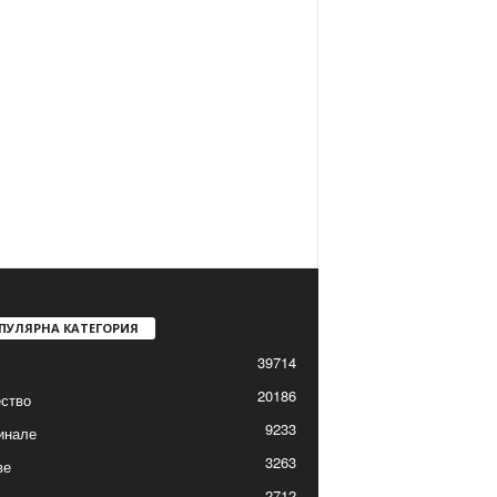
ПУЛЯРНА КАТЕГОРИЯ
39714
20186
ство
9233
инале
3263
ве
2712