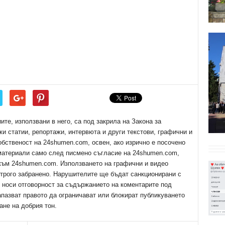
е, използвани в него, са под закрила на Закона за
ки статии, репортажи, интервюта и други текстови, графични и
обственост на 24shumen.com, освен, ако изрично е посочено
 материали само след писмено съгласие на 24shumen.com,
 към 24shumen.com. Използването на графични и видео
трого забранено. Нарушителите ще бъдат санкционирани с
е носи отговорност за съдържанието на коментарите под
апазват правото да ограничават или блокират публикуването
ане на добрия тон.