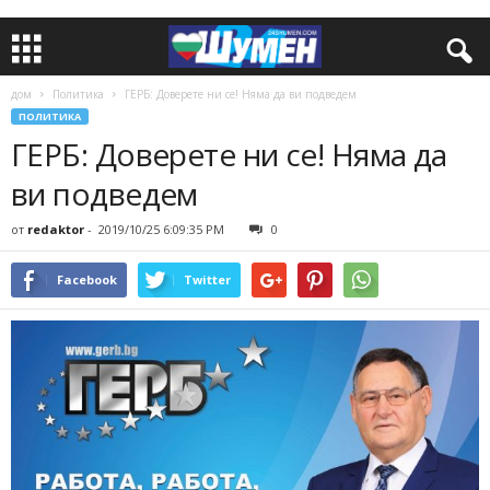
дом
Политика
ГЕРБ: Доверете ни се! Няма да ви подведем
ПОЛИТИКА
ГЕРБ: Доверете ни се! Няма да
ви подведем
от
redaktor
-
2019/10/25 6:09:35 PM
0
Facebook
Twitter