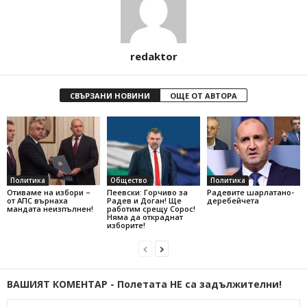
redaktor
СВЪРЗАНИ НОВИНИ
ОЩЕ ОТ АВТОРА
Политика
Общество
Политика
Отиваме на избори –
Пеевски: Горчиво за
Радевите шарлатано-
от АПС върнаха
Радев и Доган! Ще
деребейчета
мандата неизпълнен!
работим срещу Сорос!
Няма да откраднат
изборите!
ВАШИЯТ КОМЕНТАР - Полетата НЕ са задължителни!