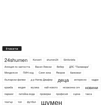
Етикети
24shumen
Koncert
shumen24
Simfonieta
Агенция по заетостта
Васил Левски
Вебер
ДЛС "Паламара"
Менделсон
ПИН-код
Синя зона
Яворов
банкомат
деца
български филми
д-р Нигяр Джафер
интересно
кадри
новини
кражба
медия
музика
най-новото
незаконна сеч
паркинг
питейна вода
проверки
професия
сцена
такса
шумен
театър
топ
футбол