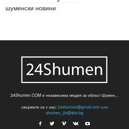
шуменски новини
24Shumen.COM е независима медия за област Шумен...
свържете се с нас:
24shumen@gmail.com или
shumen_24@abv.bg