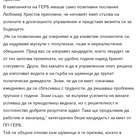
В кампанията на ГЕРБ имаше само позитивни послания.
Любомир Христов припомни, че неговият екип стъпва на
успехите в досегашното управление и представя визията си за
бъдещето.
„Не си позволихме да очерняме и да клеветим опонентите си,
да надуваме мускули с популизъм, лъжи и нереалистични
обещания. Пред вас се изправят кандидати, които твърдят, че
от тях започва промяната, но удобно години наред бранят
статуквото. Други, без какъвто и да е управленски опит, решиха
да използват водата и на гърба на шуменци да трупат
политически дивиденти. Знам, че да си кмет, означава
ежедневно да се сблъскваш с трудности, да решаваш проблеми,
трупани с години. Знам също, че въпреки усилията не винаги
успяваш да ги преодолееш веднага, но с решителност и
постоянство добрите резултати идват. Така ще продължим да
работим и занапред,“ категоричен беше кандидатът за кмет от
ПП ГЕРБ.
Той се обърна отново към шуменци и ги призова, когато в