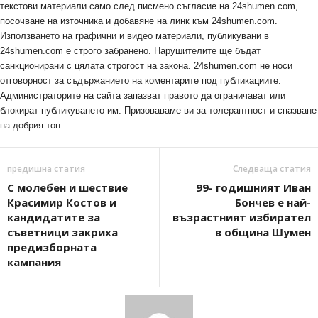
текстови материали само след писмено съгласие на 24shumen.com,
посочване на източника и добавяне на линк към 24shumen.com.
Използването на графични и видео материали, публикувани в
24shumen.com е строго забранено. Нарушителите ще бъдат
санкционирани с цялата строгост на закона. 24shumen.com не носи
отговорност за съдържанието на коментарите под публикациите.
Администраторите на сайта запазват правото да ограничават или
блокират публикуването им. Призоваваме ви за толерантност и спазване
на добрия тон.
предишна статия
Следваща статия
С молебен и шествие
99- годишният Иван
Красимир Костов и
Бончев е най-
кандидатите за
възрастният избирател
съветници закриха
в община Шумен
предизборната
кампания