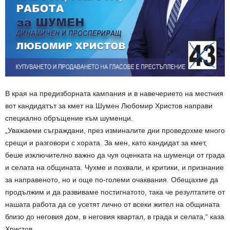
В края на предизборната кампания и в навечерието на местния
вот кандидатът за кмет на Шумен Любомир Христов направи
специално обръщение към шуменци.
„Уважаеми съграждани, през изминалите дни проведохме много
срещи и разговори с хората. За мен, като кандидат за кмет,
беше изключително важно да чуя оценката на шуменци от града
и селата на общината. Чухме и похвали, и критики, и признание
за направеното, но и още по-големи очаквания. Обещахме да
продължим и да развиваме постигнатото, така че резултатите от
нашата работа да се усетят лично от всеки жител на общината
близо до неговия дом, в неговия квартал, в града и селата,“ каза
Христов.