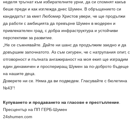
неделя тръгнат към избирателните урни, да си спомнят какъв
беше преди и как изглежда днес Шумен. В обръщението си
кандидатът за кмет Любомир Христов увери, че ще продължи
да работи с амбицията да превърне Шумен в модерен и
привлекателен град, с добра инфраструктура и устойчиви
перспективи за развитие.
„Не се съмнявайте. Дайте ни шанс да продължим заедно и да
довършим започнатото. Аз съм сигурен, че с натрупания опит, с
отговорност и пълната ангажираност на моя екип ще изградим
един динамичен и проспериращ Шумен за по-доброто бъдеще
на нашите деца.
Доверете ни се. Няма да ви подведем. Гласувайте с бюлетина
№43“!
Купуването и продаването на гласове е престъпление
.
Пресцентър на ПП ГЕРБ-Шумен
24shumen.com