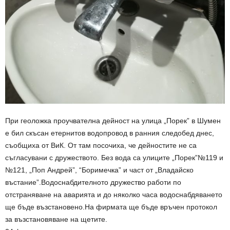
При геоложка проучвателна дейност на улица „Порек” в Шумен
е бил скъсан етернитов водопровод в ранния следобед днес,
съобщиха от ВиК. От там посочиха, че дейностите не са
съгласувани с дружеството. Без вода са улиците „Порек”№119 и
№121, „Поп Андрей”, “Боримечка” и част от „Владайско
въстание”.Водоснабдителното дружество работи по
отстраняване на аварията и до няколко часа водоснабдяването
ще бъде възстановено.На фирмата ще бъде връчен протокол
за възстановяване на щетите.