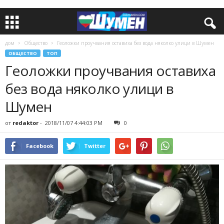
дом
Общество
Геоложки проучвания оставиха без вода няколко улици в Шумен
ОБЩЕСТВО
ТОП
Геоложки проучвания оставиха
без вода няколко улици в
Шумен
от
redaktor
-
2018/11/07 4:44:03 PM
0
Facebook
Twitter