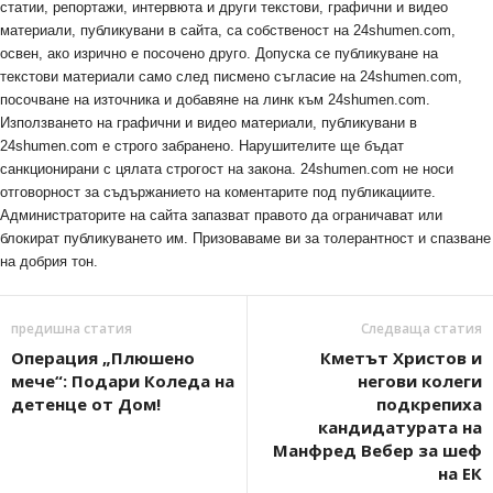
статии, репортажи, интервюта и други текстови, графични и видео
материали, публикувани в сайта, са собственост на 24shumen.com,
освен, ако изрично е посочено друго. Допуска се публикуване на
текстови материали само след писмено съгласие на 24shumen.com,
посочване на източника и добавяне на линк към 24shumen.com.
Използването на графични и видео материали, публикувани в
24shumen.com е строго забранено. Нарушителите ще бъдат
санкционирани с цялата строгост на закона. 24shumen.com не носи
отговорност за съдържанието на коментарите под публикациите.
Администраторите на сайта запазват правото да ограничават или
блокират публикуването им. Призоваваме ви за толерантност и спазване
на добрия тон.
предишна статия
Следваща статия
Операция „Плюшено
Кметът Христов и
мече“: Подари Коледа на
негови колеги
детенце от Дом!
подкрепиха
кандидатурата на
Манфред Вебер за шеф
на ЕК