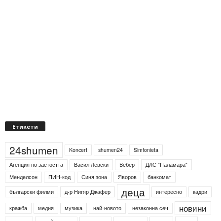
Етикети
24shumen
Koncert
shumen24
Simfonieta
Агенция по заетостта
Васил Левски
Вебер
ДЛС "Паламара"
Менделсон
ПИН-код
Синя зона
Яворов
банкомат
деца
български филми
д-р Нигяр Джафер
интересно
кадри
новини
кражба
медия
музика
най-новото
незаконна сеч