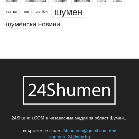
паркинг
питейна вода
проверки
професия
сцена
такса
шумен
театър
топ
футбол
шуменски новини
24Shumen.COM е независима медия за област Шумен...
свържете се с нас:
24shumen@gmail.com или
shumen_24@abv.bg