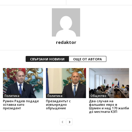
redaktor
СВЪРЗАНИ НОВИНИ
ОЩЕ ОТ АВТОРА
Политика
Политика
Общество
Румен Радев подаде
Президентът с
Два случая на
оставка като
извънредно
фалшиво евро в
президент
обръщение
Шумен и над 170 жалби
до местната КЗП