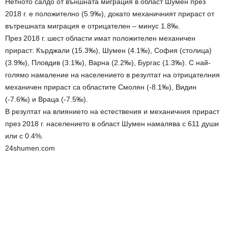
Нетното салдо от външната миграция в област Шумен през
2018 г. е положително (5.9‰), докато механичният прираст от
вътрешната миграция е отрицателен – минус 1.8‰.
През 2018 г. шест области имат положителен механичен
прираст: Кърджали (15.3‰), Шумен (4.1‰), София (столица)
(3.9‰), Пловдив (3.1‰), Варна (2.2‰), Бургас (1.3‰). С най-
голямо намаление на населението в резултат на отрицателния
механичен прираст са областите Смолян (-8.1‰), Видин
(-7.6‰) и Враца (-7.5‰).
В резултат на влиянието на естествения и механичния прираст
през 2018 г. населението в област Шумен намалява с 611 души
или с 0.4%.
24shumen.com