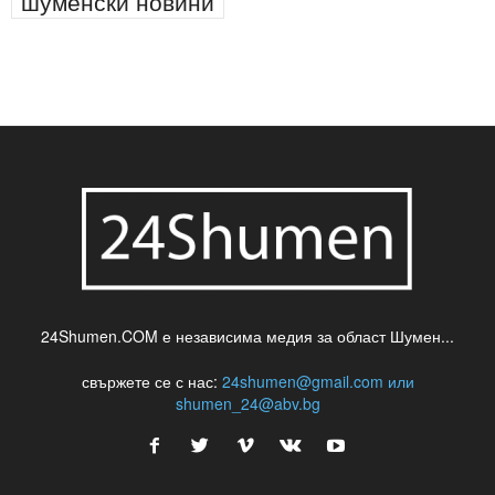
паркинг
питейна вода
проверки
професия
сцена
такса
шумен
театър
топ
футбол
шуменски новини
24Shumen.COM е независима медия за област Шумен...
свържете се с нас:
24shumen@gmail.com или