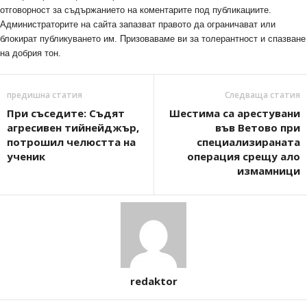
отговорност за съдържанието на коментарите под публикациите.
Администраторите на сайта запазват правото да ограничават или
блокират публикуването им. Призоваваме ви за толерантност и спазване
на добрия тон.
предишна статия
Следваща статия
При съседите: Съдят
Шестима са арестувани
агресивен тийнейджър,
във Ветово при
потрошил челюстта на
специализираната
ученик
операция срещу ало
измамници
redaktor