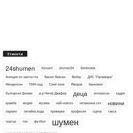
Етикети
24shumen
Koncert
shumen24
Simfonieta
Агенция по заетостта
Васил Левски
Вебер
ДЛС "Паламара"
Менделсон
ПИН-код
Синя зона
Яворов
банкомат
деца
български филми
д-р Нигяр Джафер
интересно
кадри
новини
кражба
медия
музика
най-новото
незаконна сеч