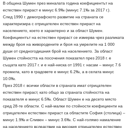
В община Шумен през миналата година коефициентът на
естествен прираст е минус 6.9‰ (минус 7.1‰ за 2017 г.).
След 1990 г. демографското развитие на страната се
характеризира с отрицателен естествен прираст на
населението, което е характерно и за област Шумен.
Коефициентът на естествен прираст се измерва чрез разликата
между броя на живородените и броя на умрелите на 1 000
души от средногодишния брой на населението. За област
Шумен стойността на посочения показател през 2018 г. е
същата като 2017 г. и е най-ниска от 1991 г. насам – минус 7.6
промила, като в градовете е минус 6.2‰, а в селата минус
10.0‰.
През 2018 г. всички области в страната имат отрицателен
естествен прираст, като общо за страната стойността на
показателя е минус 6.5‰. Област Шумен е на десето място
сред 28-те области. С най-малки по стойности коефициенти на
отрицателен естествен прираст са областите София (столица) –
минус 1.9‰ и Сливен – минус 3.6‰. С най-голямо намаление
на населението вследствие на високия отрицателен естествен