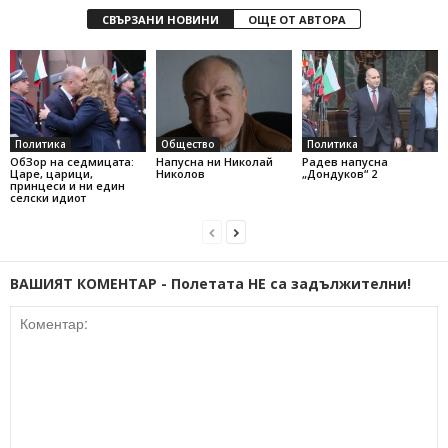
СВЪРЗАНИ НОВИНИ
ОЩЕ ОТ АВТОРА
Политика
Общество
Политика
ОбЗор на седмицата:
Напусна ни Николай
Радев напусна
Царе, царици,
Николов
„Дондуков“ 2
принцеси и ни един
селски идиот
ВАШИЯТ КОМЕНТАР - Полетата НЕ са задължителни!