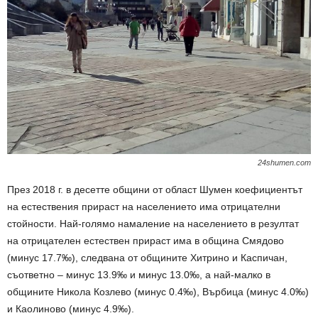
24shumen.com
През 2018 г. в десетте общини от област Шумен коефициентът
на естествения прираст на населението има отрицателни
стойности. Най-голямо намаление на населението в резултат
на отрицателен естествен прираст има в община Смядово
(минус 17.7‰), следвана от общините Хитрино и Каспичан,
съответно – минус 13.9‰ и минус 13.0‰, а най-малко в
общините Никола Козлево (минус 0.4‰), Върбица (минус 4.0‰)
и Каолиново (минус 4.9‰).