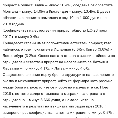
прираст е област Видин – минус 16.4‰, следвана от областите
Монтана – минус 14.0‰ и Кюстендил – минус 13.4‰. В девет
области населението намалява с над 10 на 1 000 души през
2018 година.
Коефициентът на естествения прираст общо за ЕС-28 през
2017 г. е минус 0.4‰.
Тринадесет страни имат положителен естествен прираст, като
най-висок е този показател в Ирландия (6.6‰), Кипър (3.8‰) и
Люксембург (3.2‰). Освен нашата страна с високи стойности на
отрицателен естествен прираст на населението са Латвия и
Хърватия – по минус 4.1‰, и Литва – минус 4.0‰.
Съществено влияние върху броя и структурите на населението
оказва и механичният прираст, който се формира като разлика
между броя на заселилите се и броя на изселилите се. През
2018 г. нетното салдо от външната миграция за страната е
отрицателно – минус 3 666 души, а намалението на
населението в резултат на външната миграция през 2018 г.,
измерено чрез коефициента на нетна миграция, е минус 0.5‰ .