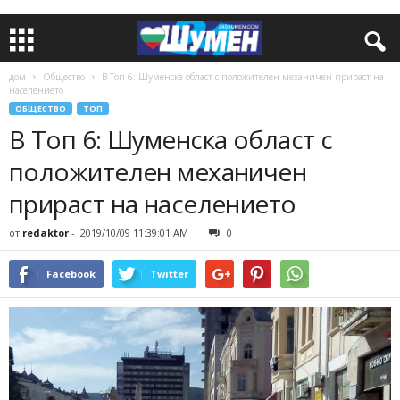
дом
Общество
В Топ 6: Шуменска област с положителен механичен прираст на
населението
ОБЩЕСТВО
ТОП
В Топ 6: Шуменска област с
положителен механичен
прираст на населението
от
redaktor
-
2019/10/09 11:39:01 AM
0
Facebook
Twitter