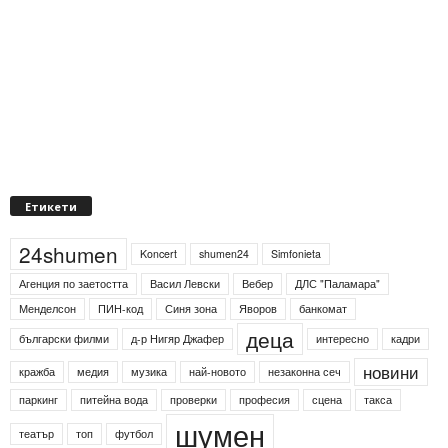
Етикети
24shumen
Koncert
shumen24
Simfonieta
Агенция по заетостта
Васил Левски
Вебер
ДЛС "Паламара"
Менделсон
ПИН-код
Синя зона
Яворов
банкомат
деца
български филми
д-р Нигяр Джафер
интересно
кадри