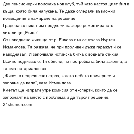
Две пенсионерки поискаха нов клуб, тъй като настоящият бил в
къща, която била напукана. Те даже огледали възможни
помещения в намиране на решение.
Градоначалникът им предложи наскоро ремонтираното
читалище „Екипе“.
От наводнено жилище от р. Енчова пък се жалва Нуртен
Исмаилова. Тя разказа, че при проливен дъжд гаражът й се
наводнявал. И започвала истинска битка с водната стихия.
Всичко подгизвало. Тя обясни, че постройката била законна, а
тя има нотариален акт.
„Живея в непрекъснат страх, когато небето причернее и
започне да вали“, каза Исмаилова.
Кметът ще изпрати утре комисия от експерти, които да се
запознаят на място с проблема и да търсят решение.
24shumen.com