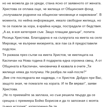
но не можела да се уреди, стана ясно от заявеното от жената.
Христова се оплака още, че жилища от Общинския фонд
„получавали роднини на общински чиновници и наркомани“. В
момента, по нейна информация, имало свободни жилища, но
те се пазели за хора, в крайна нужда, пострадали от бедствия.
„А аз, в коя категория съм. Защо плащам данъци“, попита
Росица Христова. Благодарна е на съпругата на кмета на село
Мировци, че въпреки мизерията, все пак са й предоставили
подслон.
Тя разказа през сълзи на кмета Христов, че кметицата на
Каспичан на Нова година й подарила една огромна свещ. А от
Общината в Каспичан, чиновничка й казвала в очите „Ти
жилище няма да получиш. Не разбра ли най-после?“
„Вие сте последната ми надежда, г-н Христов. Дойдох при Вас,
защото зная, че помагате на хората. И те Ви вярват“, заяви
Христова.
„Не го приемайте за заплаха, но съм решила твърдо да се
срещна с премиера Бойко Борисов и да го запозная с моята
тъжна история“, категорична бе тя.