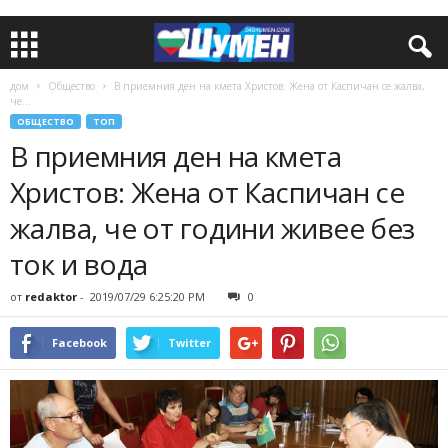
дом
Общество
В приемния ден на кмета Христов: Жена от Каспичан се жалва,
че...
ОБЩЕСТВО
ТОП
В приемния ден на кмета
Христов: Жена от Каспичан се
жалва, че от години живее без
ток и вода
от
redaktor
-
2019/07/29 6:25:20 PM
0
Facebook
Twitter