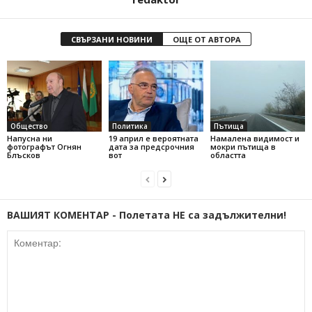
СВЪРЗАНИ НОВИНИ
ОЩЕ ОТ АВТОРА
Общество
Политика
Пътища
Напусна ни
19 април е вероятната
Намалена видимост и
фотографът Огнян
дата за предсрочния
мокри пътища в
Блъсков
вот
областта
ВАШИЯТ КОМЕНТАР - Полетата НЕ са задължителни!