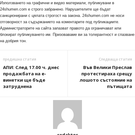
Използването на графични и видео материали, публикувани в
24shumen.com е строго забранено. Нарушителите ще бъдат
санкционирани с цялата строгост на закона. 24shumen.com не носи
отговорност за съдържанието на коментарите под публикациите.
Администраторите на сайта запазват правото да ограничават или
блокират публикуването им. Призоваваме ви за толерантност и спазване
на добрия тон.
предишна статия
Следваща статия
АПИ: След 17.00 ч. днес
Във Велики Преслав
продажбата на е-
протестираха срещу
винетки ще бъде
лошото състояние на
затруднена
пътищата
redaktor