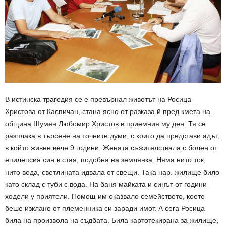
В истинска трагедия се е превърнал животът на Росица
Христова от Каспичан, стана ясно от разказа й пред кмета на
община Шумен Любомир Христов в приемния му ден. Тя се
разплака в търсене на точните думи, с които да представи адът,
в който живее вече 9 години. Жената съжителствала с болен от
епилепсия син в стая, подобна на землянка. Няма нито ток,
нито вода, светлината идвала от свещи. Така нар. жилище било
като склад с туби с вода. На баня майката и синът от години
ходели у приятели. Помощ им оказвало семейството, което
беше изклано от племенника си заради имот. А сега Росица
била на произвола на съдбата. Била картотекирана за жилище,