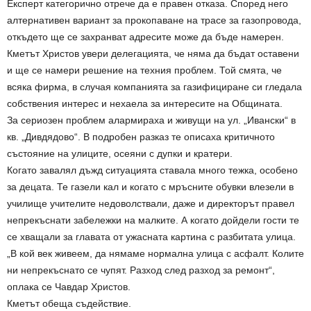
Експерт категорично отрече да е правен отказа. Според него
алтернативен вариант за прокопаване на трасе за газопровода,
откъдето ще се захранват адресите може да бъде намерен.
Кметът Христов увери делегацията, че няма да бъдат оставени
и ще се намери решение на техния проблем. Той смята, че
всяка фирма, в случая компанията за газифициране си гледала
собствения интерес и нехаела за интересите на Общината.
За сериозен проблем алармираха и живущи на ул. „Ивански“ в
кв. „Дивдядово“. В подробен разказ те описаха критичното
състояние на улиците, осеяни с дупки и кратери.
Когато завалял дъжд ситуацията ставала много тежка, особено
за децата. Те газели кал и когато с мръсните обувки влезели в
училище учителите недоволствали, даже и директорът правел
непрекъснати забележки на малките. А когато дойдели гости те
се хващали за главата от ужасната картина с разбитата улица.
„В кой век живеем, да нямаме нормална улица с асфалт. Колите
ни непрекъснато се чупят. Разход след разход за ремонт“,
оплака се Чавдар Христов.
Кметът обеща съдействие.