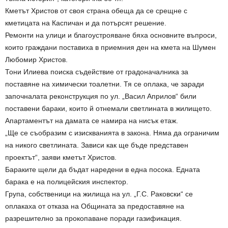
Кметът Христов от своя страна обеща да се срещне с
кметицата на Каспичан и да потърсят решение.
Ремонти на улици и благоустрояване бяха основните въпроси,
които граждани поставиха в приемния ден на кмета на Шумен
Любомир Христов.
Тони Илиева поиска съдействие от градоначалника за
поставяне на химически тоалетни. Тя се оплака, че заради
започналата реконструкция по ул. „Васил Априлов“ били
поставени бараки, които й отнемали светлината в жилището.
Апартаментът на дамата се намира на нисък етаж.
„Ще се съобразим с изискванията в закона. Няма да ограничим
на никого светлината. Зависи как ще бъде представен
проектът“, заяви кметът Христов.
Бараките щели да бъдат наредени в една посока. Едната
барака е на полицейския инспектор.
Група, собственици на жилища на ул. „Г.С. Раковски“ се
оплакаха от отказа на Общината за предоставяне на
разрешително за прокопаване поради газификация.