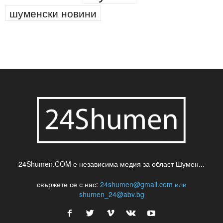
новини
кражба
медия
музика
най-новото
незаконна сеч
паркинг
питейна вода
проверки
професия
сцена
такса
шумен
театър
топ
футбол
шуменски новини
24Shumen.COM е независима медия за област Шумен...