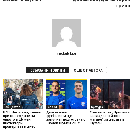
трион
redaktor
СВЪРЗАНИ НОВИНИ
ОЩЕ ОТ АВТОРА
Общество
Спорт
Култура
НАП: Няма нарушения
Двама нови
Спектакълът „Приказка
при въвеждане на
футболисти ще
за сладкопойното
еврото в Шумен,
започнат подготовка с
магаре“ за децата в
инспектори
„Волов Шумен 2007“
Шумен
проверяват и днес