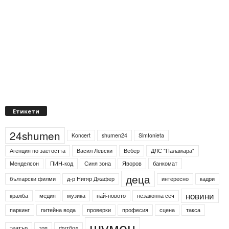
Етикети
24shumen
Koncert
shumen24
Simfonieta
Агенция по заетостта
Васил Левски
Вебер
ДЛС "Паламара"
Менделсон
ПИН-код
Синя зона
Яворов
банкомат
деца
български филми
д-р Нигяр Джафер
интересно
кадри