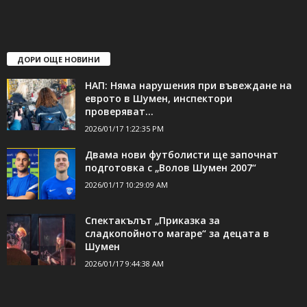
свържете се с нас:
24shumen@gmail.com или
shumen_24@abv.bg
ДОРИ ОЩЕ НОВИНИ
НАП: Няма нарушения при въвеждане на
еврото в Шумен, инспектори
проверяват...
2026/01/17 1:22:35 PM
Двама нови футболисти ще започнат
подготовка с „Волов Шумен 2007“
2026/01/17 10:29:09 AM
Спектакълът „Приказка за
сладкопойното магаре“ за децата в
Шумен