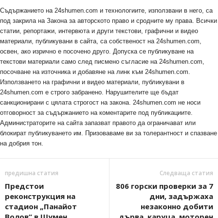
Съдържанието на 24shumen.com и технологиите, използвани в него, са
под закрила на Закона за авторското право и сродните му права. Всички
статии, репортажи, интервюта и други текстови, графични и видео
материали, публикувани в сайта, са собственост на 24shumen.com,
освен, ако изрично е посочено друго. Допуска се публикуване на
текстови материали само след писмено съгласие на 24shumen.com,
посочване на източника и добавяне на линк към 24shumen.com.
Използването на графични и видео материали, публикувани в
24shumen.com е строго забранено. Нарушителите ще бъдат
санкционирани с цялата строгост на закона. 24shumen.com не носи
отговорност за съдържанието на коментарите под публикациите.
Администраторите на сайта запазват правото да ограничават или
блокират публикуването им. Призоваваме ви за толерантност и спазване
на добрия тон.
предишна статия
Следваща статия
Предстои
806 горски проверки за 7
реконструкция на
дни, задържаха
стадион „Панайот
незаконно добити
Волов“ в Шумен
дърва, каруца, моторен