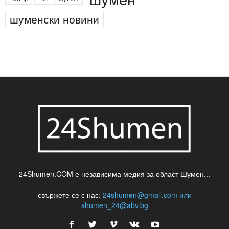
новини
кражба
медия
музика
най-новото
незаконна сеч
паркинг
питейна вода
проверки
професия
сцена
такса
шумен
театър
топ
футбол
шуменски новини
24Shumen.COM е независима медия за област Шумен...