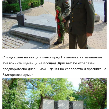
С поднасяне на венци и цветя пред Паметника на загиналите
във войните шуменци на площад „Кристал“ бе отбелязан
предварително днес 6 май – Денят на храбростта и празника на
Българската армия.