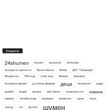
Етикети
24shumen
Koncert
shumen24
Simfonieta
Агенция по заетостта
Васил Левски
Вебер
ДЛС "Паламара"
Менделсон
ПИН-код
Синя зона
Яворов
банкомат
деца
български филми
д-р Нигяр Джафер
интересно
кадри
новини
кражба
медия
музика
най-новото
незаконна сеч
паркинг
питейна вода
проверки
професия
сцена
такса
шумен
театър
топ
футбол