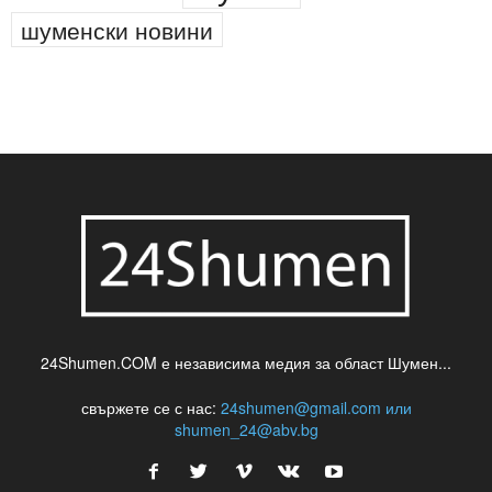
шуменски новини
24Shumen.COM е независима медия за област Шумен...
свържете се с нас:
24shumen@gmail.com или
shumen_24@abv.bg