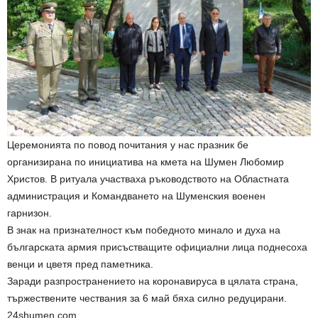
Церемонията по повод почитания у нас празник бе
организирана по инициатива на кмета на Шумен Любомир
Христов. В ритуала участваха ръководството на Областната
администрация и Командването на Шуменския военен
гарнизон.
В знак на признателност към победното минало и духа на
българската армия присъстващите официални лица поднесоха
венци и цветя пред паметника.
Заради разпространението на коронавируса в цялата страна,
тържествените чествания за 6 май бяха силно редуцирани.
24shumen.com