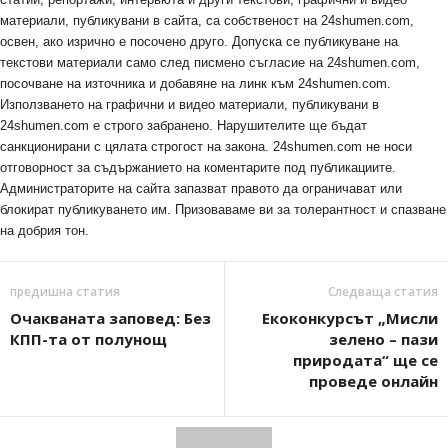
материали, публикувани в сайта, са собственост на 24shumen.com,
освен, ако изрично е посочено друго. Допуска се публикуване на
текстови материали само след писмено съгласие на 24shumen.com,
посочване на източника и добавяне на линк към 24shumen.com.
Използването на графични и видео материали, публикувани в
24shumen.com е строго забранено. Нарушителите ще бъдат
санкционирани с цялата строгост на закона. 24shumen.com не носи
отговорност за съдържанието на коментарите под публикациите.
Администраторите на сайта запазват правото да ограничават или
блокират публикуването им. Призоваваме ви за толерантност и спазване
на добрия тон.
предишна статия
Следваща статия
Очакваната заповед: Без
Екоконкурсът „Мисли
КПП-та от полунощ
зелено – пази
природата“ ще се
проведе онлайн