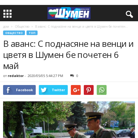
дом
Общество
В аванс: С поднасяне на венци и цветя в Шумен бе почетен...
ОБЩЕСТВО
ТОП
В аванс: С поднасяне на венци и
цветя в Шумен бе почетен 6
май
от
redaktor
-
2020/05/05 5:44:27 PM
0
Facebook
Twitter