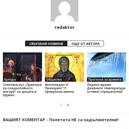
redaktor
СВЪРЗАНИ НОВИНИ
ОЩЕ ОТ АВТОРА
Култура
Общество
Прогноза за времето
Спектакълът „Приказка
Антоновден е!
Ледено време:
за сладкопойното
Празнуват 11
Дневните температури
магаре“ за децата в
прекрасни имена
остават отрицателни!
Шумен
ВАШИЯТ КОМЕНТАР - Полетата НЕ са задължителни!