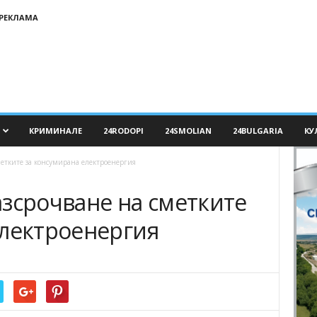
РЕКЛАМА
КРИМИНАЛЕ
24RODOPI
24SMOLIAN
24BULGARIA
КУ
метките за консумирана електроенергия
азсрочване на сметките
електроенергия