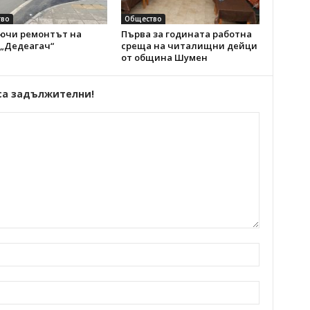
во
Общество
ючи ремонтът на
Първа за годината работна
 „Дедеагач“
среща на читалищни дейци
от община Шумен
са задължителни!