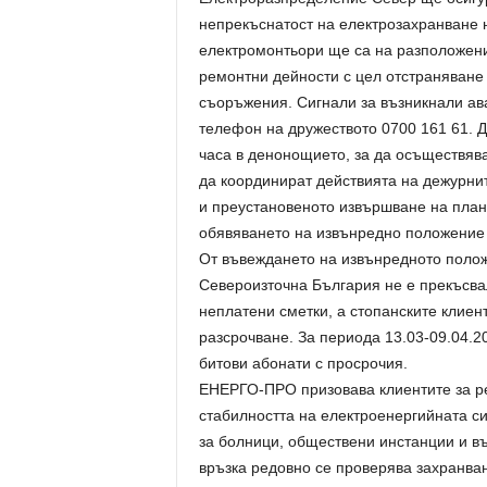
непрекъснатост на електрозахранване н
електромонтьори ще са на разположени
ремонтни дейности с цел отстраняване
съоръжения. Сигнали за възникнали ав
телефон на дружеството 0700 161 61. 
часа в денонощието, за да осъществяв
да координират действията на дежурнит
и преустановеното извършване на план
обявяването на извънредно положение 
От въвеждането на извънредното поло
Североизточна България не е прекъсва
неплатени сметки, а стопанските клие
разсрочване. За периода 13.03-09.04.20
битови абонати с просрочия.
ЕНЕРГО-ПРО призовава клиентите за ре
стабилността на електроенергийната си
за болници, обществени инстанции и въ
връзка редовно се проверява захранван