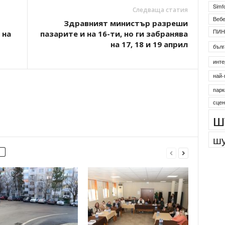
Simf
Следваща статия
Веб
Здравният министър разреши
ПИН
 на
пазарите и на 16-ти, но ги забранява
на 17, 18 и 19 април
бълг
инте
най-
парк
сцен
ш
шу