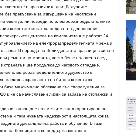
а клиентите в празничните дни. Дежурните
е без прекъсване за извършване на неотложни
 на евентуални повреди по електроразпределителните
арии клиентите могат да подават на денонощния
Диспечерските центрове на компанията ще работят 24
ат управлението на електроразпределителната мрежа и
е звена. В периода на Великденските празници в сила е
ови ремонти по мрежата, което беше наложено след
в страната и ще продължи до неговото отпадане.
жение електроразпределителното дружество в
ло електрозахранването на битови клиенти за
нти бяха максимално облекчени със споразумения за
20 г. не са начислявани лихви за забава на стопански и
довно заплащане на сметките с цел гарантиране на
стема и така нужната надеждност в настоящата криза
ведената дистанционна работа и обучение. В тази
ето на болниците и се поддържа контакт с