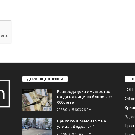
ДОРИ ОЩЕ НОВИНИ
ПО
ТОП
Разпродадоха имущество
на длъжници за близо 209
Обще
000 лева
Крим
2026/01/15 6:03:26 PM
Здра
Приключи ремонтът на
Прогн
улица „Дедеагач“
2026/01/15 4:48:20 PM
Поли