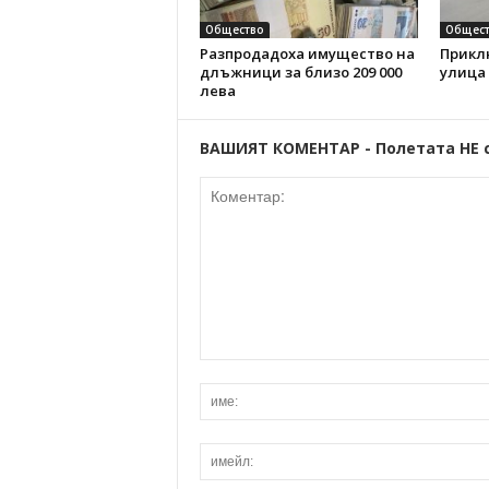
Общество
Общест
Разпродадоха имущество на
Прикл
длъжници за близо 209 000
улица
лева
ВАШИЯТ КОМЕНТАР - Полетата НЕ 