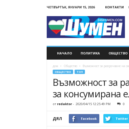
ЧЕТВЪРТЪК, ЯНУАРИ 15, 2026
КОНТАКТИ
24Shumen.COM
НАЧАЛО
ПОЛИТИКА
ОБЩЕСТВО
дом
Общество
Възможност за разсрочване на с
ОБЩЕСТВО
ТОП
Възможност за р
за консумирана 
от
redaktor
-
2020/04/15 12:25:49 PM
0
ДЯЛ
Facebook
Twitter