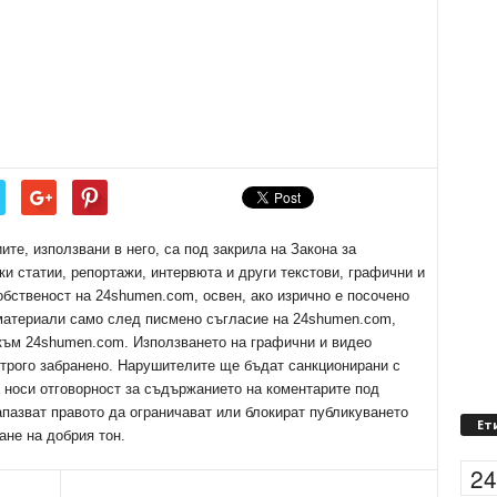
е, използвани в него, са под закрила на Закона за
ки статии, репортажи, интервюта и други текстови, графични и
обственост на 24shumen.com, освен, ако изрично е посочено
 материали само след писмено съгласие на 24shumen.com,
 към 24shumen.com. Използването на графични и видео
трого забранено. Нарушителите ще бъдат санкционирани с
е носи отговорност за съдържанието на коментарите под
апазват правото да ограничават или блокират публикуването
Ет
ане на добрия тон.
2