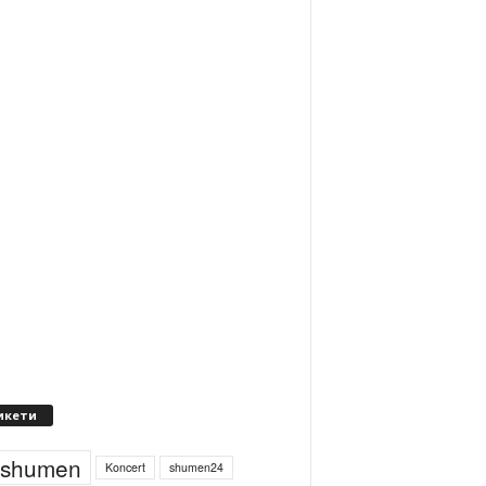
икети
4shumen
Koncert
shumen24