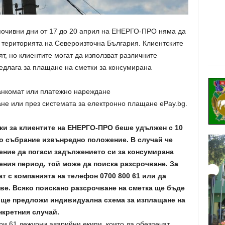
почивни дни от 17 до 20 април на ЕНЕРГО-ПРО няма да
 територията на Североизточна България. Клиентските
т, но клиентите могат да използват различните
редлага за плащане на сметки за консумирана
банкомат или платежно нареждане
не или през системата за електронно плащане еРау.bg.
ки за клиентите на ЕНЕРГО-ПРО беше удължен с 10
о събрание извънредно положение. В случай че
ение да погаси задължението си за консумирана
ния период, той може да поиска разсрочване. За
т с компанията на телефон 0700 800 61 или да
ове. Всяко поискано разсрочване на сметка ще бъде
ще предложи индивидуална схема за изплащане на
нкретния случай.
и 61 дежурни аварийни екипи, които да обезпечат