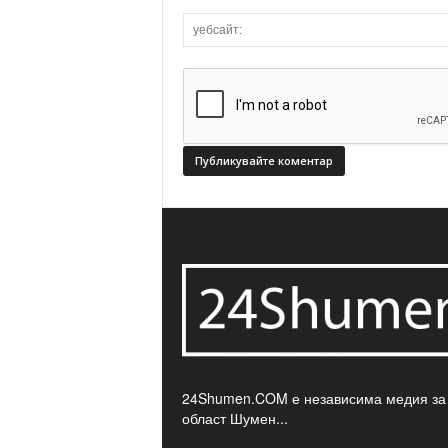
24Shumen.COM е независима медия за
област Шумен...