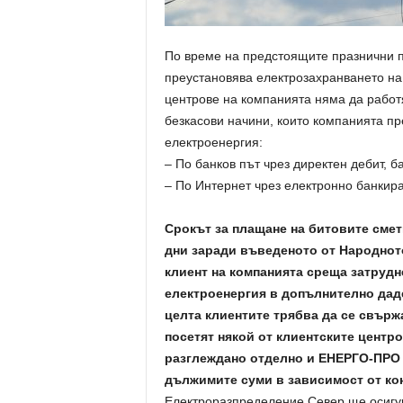
По време на предстоящите празнични 
преустановява електрозахранването на
центрове на компанията няма да работя
безкасови начини, които компанията п
електроенергия:
– По банков път чрез директен дебит, 
– По Интернет чрез електронно банкира
Срокът за плащане на битовите смет
дни заради въведеното от Народнот
клиент на компанията среща затрудн
електроенергия в допълнително даде
целта клиентите трябва да се свържа
посетят някой от клиентските центр
разглеждано отделно и ЕНЕРГО-ПРО 
дължимите суми в зависимост от ко
Електроразпределение Север ще осигур