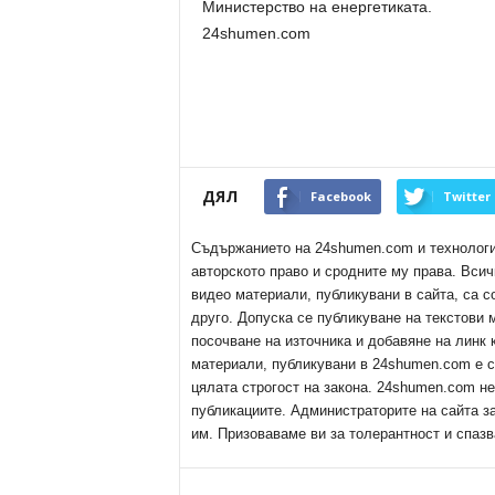
Министерство на енергетиката.
24shumen.com
ДЯЛ
Facebook
Twitter
Съдържанието на 24shumen.com и технологиит
авторското право и сродните му права. Всич
видео материали, публикувани в сайта, са с
друго. Допуска се публикуване на текстови
посочване на източника и добавяне на линк
материали, публикувани в 24shumen.com е с
цялата строгост на закона. 24shumen.com н
публикациите. Администраторите на сайта з
им. Призоваваме ви за толерантност и спазв