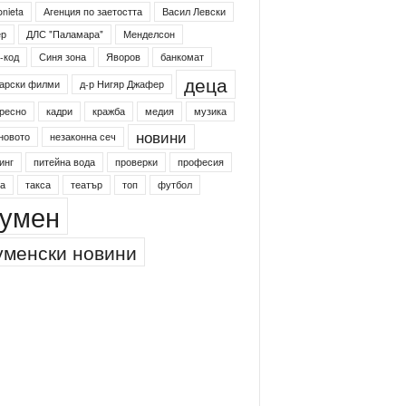
onieta
Агенция по заетостта
Васил Левски
ер
ДЛС "Паламара"
Менделсон
-код
Синя зона
Яворов
банкомат
деца
арски филми
д-р Нигяр Джафер
ресно
кадри
кражба
медия
музика
новини
новото
незаконна сеч
инг
питейна вода
проверки
професия
а
такса
театър
топ
футбол
умен
менски новини