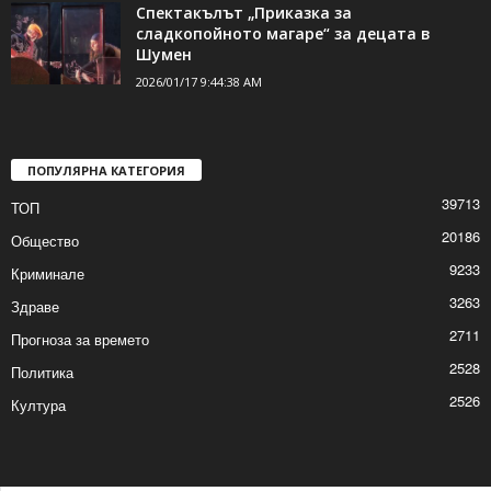
Двама нови футболисти ще започнат
подготовка с „Волов Шумен 2007“
2026/01/17 10:29:09 AM
Спектакълът „Приказка за
сладкопойното магаре“ за децата в
Шумен
2026/01/17 9:44:38 AM
ПОПУЛЯРНА КАТЕГОРИЯ
39713
ТОП
20186
Общество
9233
Криминале
3263
Здраве
2711
Прогноза за времето
2528
Политика