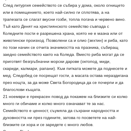
След литургия семейството се събира у дома, около огнището
или в помещението, което най-силно ги сплотява, а на
трапезата се слагат вкусни гозби, топла погача и червено вино.
Тъй като Денят на християнското семейство съвпада с
Коледните пости е разрешена храна, която не е мазна или от
животински произход. Позволени са и олио (зехтин) и риба, като
по този начин се отчита значимостта на празника, събиращ
заедно семейството както на Коледа. Вместо риба могат да се
приготвят безгръбначни морски дарове (октопод, миди,
скариди, калмари, рапани). Към питката можете да поднесете и
мед. Следобед се посрещат гости, а масата остава нераздигана
през нощта, за да може Света Богородица да се почерпи и да
благослови къщата.
21 ноември е прекрасен повод да покажем на близките си колко
много ги обичаме и колко много означават те за нас.
Семейството е ценност, съумяла да съхрани народността и
духовността ни през годините, затова го посветете на най-
близките си хора и се заредете с много любов.