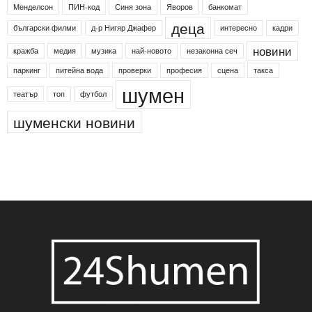
24shumen
Koncert
shumen24
Simfonieta
Агенция по заетостта
Васил Левски
Вебер
ДЛС "Паламара"
Менделсон
ПИН-код
Синя зона
Яворов
банкомат
деца
български филми
д-р Нигяр Джафер
интересно
кадри
новини
кражба
медия
музика
най-новото
незаконна сеч
паркинг
питейна вода
проверки
професия
сцена
такса
шумен
театър
топ
футбол
шуменски новини