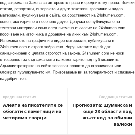
под закрила на Закона за авторското право и сродните му права. Всички
статии, репортажи, интервюта и други текстови, графични и видео
материали, публикувани в сайта, са собственост на 24shumen.com,
освен, ако изрично е посочено друго. Допуска се публикуване на
текстови материали само след писмено съгласие на 24shumen.com,
посочване на източника и добавяне на линк към 24shumen.com.
Използването на графични и видео материали, публикувани в
24shumen.com е строго забранено. Нарушителите ще бъдат
санкционирани с цялата строгост на закона. 24shumen.com не носи
отговорност за съдържанието на коментарите под публикациите.
Администраторите на сайта запазват правото да ограничават или
блокират публикуването им. Призоваваме ви за толерантност и спазване
на добрия тон.
предишна статия
Следваща статия
Алеята на писателите се
Прогнозата: Шуменска и
обогати с паметници на
още 23 области под
четирима творци
жълт код за обилни
валежи