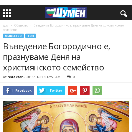
дом
Общество
Въведение Богородично е, празнуваме Деня на християнското
семейство
ОБЩЕСТВО
ТОП
Въведение Богородично е,
празнуваме Деня на
християнското семейство
от
redaktor
-
2018/11/21 8:12:50 AM
0
Facebook
Twitter