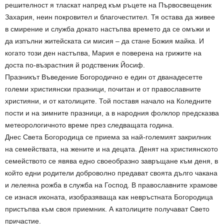
решителност я тласкат напред към ръцете на Първосвещеник
Захария, неин покровител и благочестител. Тя остава да живее
в смирение и служба докато настъпва времето да се омъжи и
да изпълни житейската си мисия – да стане Божия майка. И
когато този ден настъпва, Мария е поверена на грижите на
доста по-възрастния й родственик Йосиф.
Празникът Въведение Богородично е един от дванадесетте
големи християнски празници, почитан и от православните
християни, и от католиците. Той поставя начало на Коледните
пости и на зимните празници, а в народния фолклор предсказва
метеорологичното време през следващата година.
Днес Света Богородица се приема за най-големият закрилник
на семействата, на жените и на децата. Денят на християнското
семейството се явява едно своеобразно завръщане към деня, в
който едни родители доброволно предават своята дълго чакана
и лелеяна рожба в служба на Господ. В православните храмове
се изнася иконата, изобразяваща как невръстната Богородица
пристъпва към своя приемник. А католиците получават Свето
причастие.