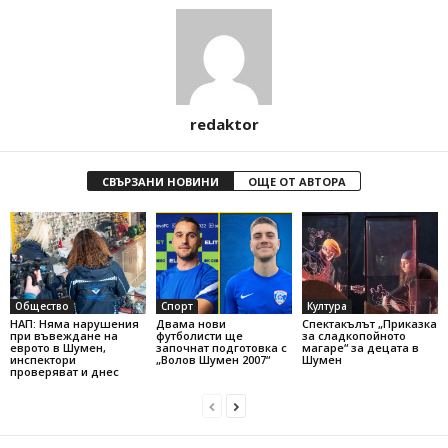
redaktor
СВЪРЗАНИ НОВИНИ
ОЩЕ ОТ АВТОРА
Общество
Спорт
Култура
НАП: Няма нарушения
Двама нови
Спектакълът „Приказка
при въвеждане на
футболисти ще
за сладкопойното
еврото в Шумен,
започнат подготовка с
магаре“ за децата в
инспектори
„Волов Шумен 2007“
Шумен
проверяват и днес