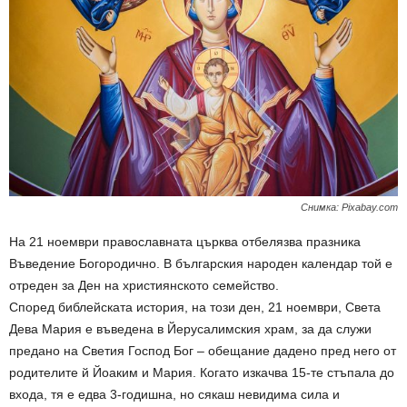
Снимка: Pixabay.com
На 21 ноември православната църква отбелязва празника
Въведение Богородично. В българския народен календар той е
отреден за Ден на християнското семейство.
Според библейската история, на този ден, 21 ноември, Света
Дева Мария е въведена в Йерусалимския храм, за да служи
предано на Светия Господ Бог – обещание дадено пред него от
родителите й Йоаким и Мария. Когато изкачва 15-те стъпала до
входа, тя е едва 3-годишна, но сякаш невидима сила и