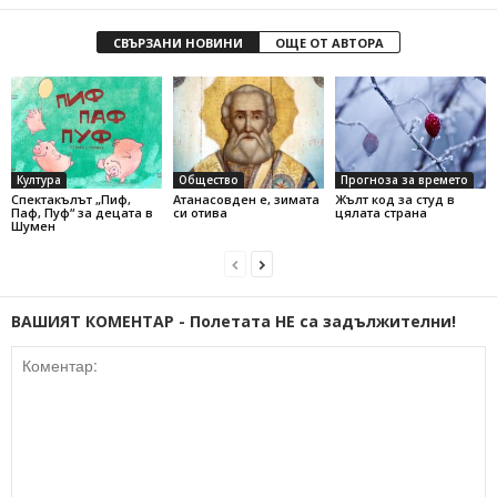
СВЪРЗАНИ НОВИНИ
ОЩЕ ОТ АВТОРА
Култура
Общество
Прогноза за времето
Спектакълът „Пиф,
Атанасовден е, зимата
Жълт код за студ в
Паф, Пуф“ за децата в
си отива
цялата страна
Шумен
ВАШИЯТ КОМЕНТАР - Полетата НЕ са задължителни!