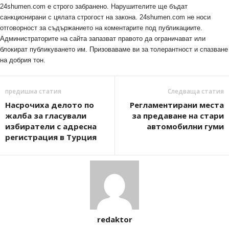
24shumen.com е строго забранено. Нарушителите ще бъдат
санкционирани с цялата строгост на закона. 24shumen.com не носи
отговорност за съдържанието на коментарите под публикациите.
Администраторите на сайта запазват правото да ограничават или
блокират публикуването им. Призоваваме ви за толерантност и спазване
на добрия тон.
предишна статия
Следваща статия
Насрочиха делото по
Регламентирани места
жалба за гласували
за предаване на стари
избиратели с адресна
автомобилни гуми
регистрация в Турция
redaktor