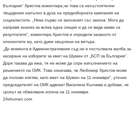
България“ Христов коментира,че това са несъстоятелни
твърдения напълно в духа на предизборната кампания на
социалистите. „Нека първо се запознаят със закона. Мога да
направя анализ за всяка една секция и да се види какви са
резултатите“, коментира Христов и определи казаното от
опонентите му, като думи хвърлени на вятъра.
„До момента в Административния съд не е постъпвала жалба за
касиране на изборите за кмет на Шумен от „БСП за България“.
Дори такава да има, тя не може да спре изпълнението на
решението на ОИК. Това означава, че Любомир Христов може
да положи клетва, като кмет на Шумен на 11 ноември“, уточни
председателят на ОИК адвокат Василина Кънчева и добави, че
срокът за обжалване изтича на 11 ноември.
24shumen.com