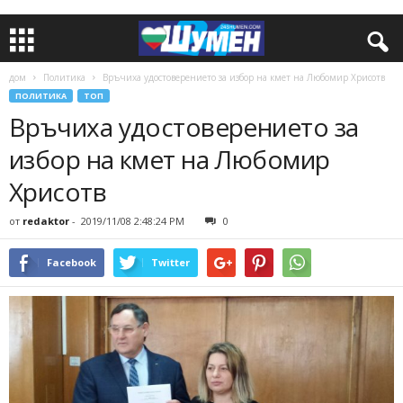
дом
Политика
Връчиха удостоверението за избор на кмет на Любомир Хрисотв
ПОЛИТИКА
ТОП
Връчиха удостоверението за
избор на кмет на Любомир
Хрисотв
от
redaktor
-
2019/11/08 2:48:24 PM
0
Facebook
Twitter