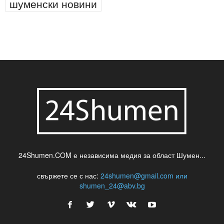
паркинг
питейна вода
проверки
професия
сцена
такса
шумен
театър
топ
футбол
шуменски новини
24Shumen.COM е независима медия за област Шумен...
свържете се с нас:
24shumen@gmail.com или