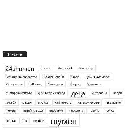
Етикети
24shumen
Koncert
shumen24
Simfonieta
Агенция по заетостта
Васил Левски
Вебер
ДЛС "Паламара"
Менделсон
ПИН-код
Синя зона
Яворов
банкомат
деца
български филми
д-р Нигяр Джафер
интересно
кадри
новини
кражба
медия
музика
най-новото
незаконна сеч