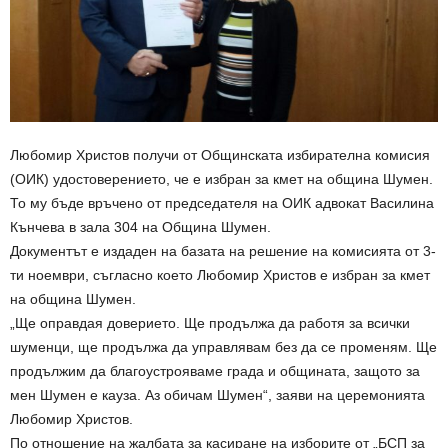
Любомир Христов получи от Общинската избирателна комисия
(ОИК) удостоверението, че е избран за кмет на община Шумен.
То му бъде връчено от председателя на ОИК адвокат Василина
Кънчева в зала 304 на Община Шумен.
Документът е издаден на базата на решение на комисията от 3-
ти ноември, съгласно което Любомир Христов е избран за кмет
на община Шумен.
„Ще оправдая доверието. Ще продължа да работя за всички
шуменци, ще продължа да управлявам без да се променям. Ще
продължим да благоустрояваме града и общината, защото за
мен Шумен е кауза. Аз обичам Шумен“, заяви на церемонията
Любомир Христов.
По отношение на жалбата за касиране на изборите от „БСП за