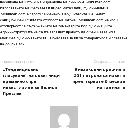
посочване на източника и добавяне на линк към 24shumen.com.
Използването на графични и видео материали, публикувани в
24shumen.com е строго забранено. Нарушителите ще бъдат
санкционирани с цялата строгост на закона. 24shumen.com не носи
отговорност за съдържанието на коментарите под публикациите.
Администраторите на сайта запазват правото да ограничават или
блокират публикуването им. Призоваваме ви за толерантност и спазване
на добрия тон.
предишна статия
Следваща статия
„Тенденциозно
9 незаконни оръжия и
гласуване“ на съветници
551 патрона са иззети
временно спря
през първите 6 месеца
инвестиция във Велики
на годината
Преслав