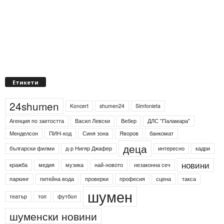
Етикети
24shumen
Koncert
shumen24
Simfonieta
Агенция по заетостта
Васил Левски
Вебер
ДЛС "Паламара"
Менделсон
ПИН-код
Синя зона
Яворов
банкомат
деца
български филми
д-р Нигяр Джафер
интересно
кадри
новини
кражба
медия
музика
най-новото
незаконна сеч
паркинг
питейна вода
проверки
професия
сцена
такса
шумен
театър
топ
футбол
шуменски новини