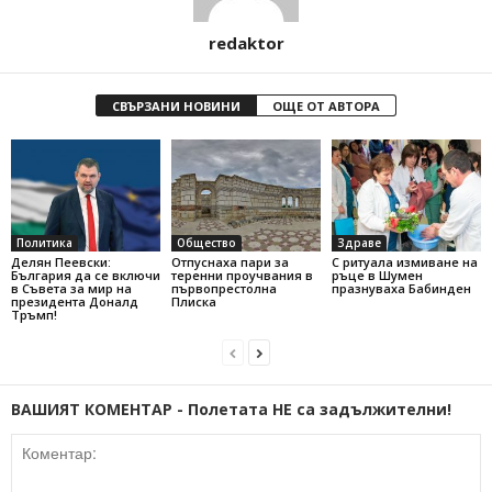
redaktor
СВЪРЗАНИ НОВИНИ
ОЩЕ ОТ АВТОРА
Политика
Общество
Здраве
Делян Пеевски:
Отпуснаха пари за
С ритуала измиване на
България да се включи
теренни проучвания в
ръце в Шумен
в Съвета за мир на
първопрестолна
празнуваха Бабинден
президента Доналд
Плиска
Тръмп!
ВАШИЯТ КОМЕНТАР - Полетата НЕ са задължителни!