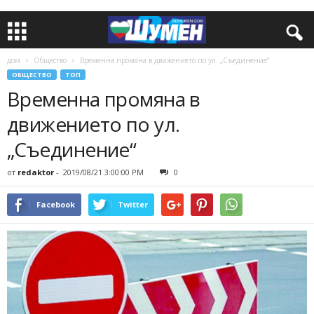
дом
Общество
Временна промяна в движението по ул. „Съединение“
ОБЩЕСТВО
ТОП
Временна промяна в
движението по ул.
„Съединение“
от
redaktor
-
2019/08/21 3:00:00 PM
0
Facebook
Twitter