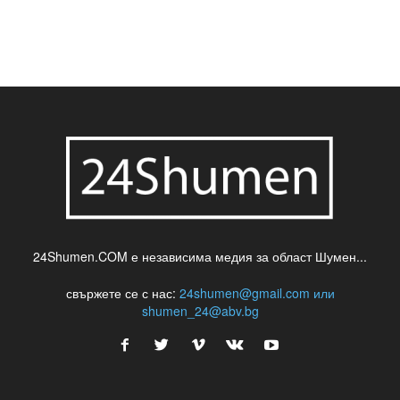
24Shumen.COM е независима медия за област Шумен...
свържете се с нас:
24shumen@gmail.com или
shumen_24@abv.bg