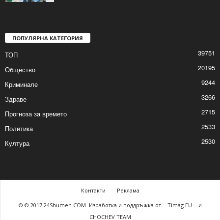
С ритуала измиване на ръце в Шумен
празнуваха Бабинден
2026/01/21 2:04:15 PM
ПОПУЛЯРНА КАТЕГОРИЯ
39751
ТОП
20195
Общество
9244
Криминале
3266
Здраве
2715
Прогноза за времето
2533
Политика
2530
Култура