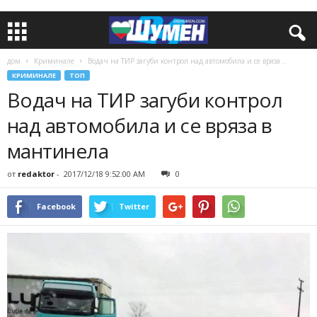
дом
Криминале
Водач на ТИР загуби контрол над автомобила и се вряза...
КРИМИНАЛЕ
ТОП
Водач на ТИР загуби контрол
над автомобила и се вряза в
мантинела
от
redaktor
-
2017/12/18 9:52:00 AM
0
Facebook
Twitter