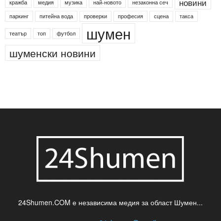
Агенция по заетостта
Васил Левски
Вебер
ДЛС "Паламара"
Менделсон
ПИН-код
Синя зона
Яворов
банкомат
деца
български филми
д-р Нигяр Джафер
интересно
кадри
новини
кражба
медия
музика
най-новото
незаконна сеч
паркинг
питейна вода
проверки
професия
сцена
такса
шумен
театър
топ
футбол
шуменски новини