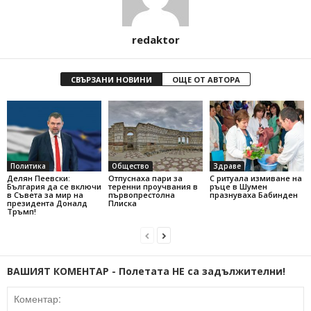
redaktor
СВЪРЗАНИ НОВИНИ
ОЩЕ ОТ АВТОРА
Политика
Общество
Здраве
Делян Пеевски:
Отпуснаха пари за
С ритуала измиване на
България да се включи
теренни проучвания в
ръце в Шумен
в Съвета за мир на
първопрестолна
празнуваха Бабинден
президента Доналд
Плиска
Тръмп!
ВАШИЯТ КОМЕНТАР - Полетата НЕ са задължителни!