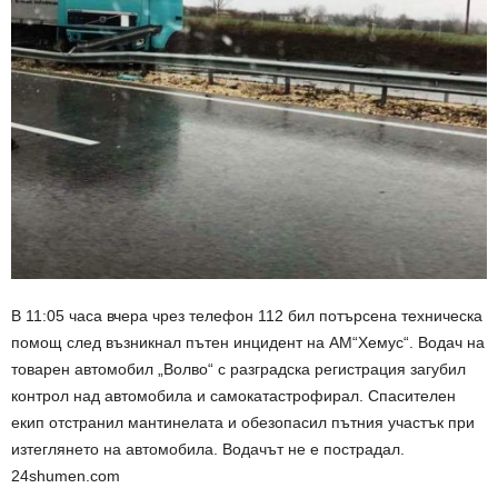
В 11:05 часа вчера чрез телефон 112 бил потърсена техническа
помощ след възникнал пътен инцидент на АМ“Хемус“. Водач на
товарен автомобил „Волво“ с разградска регистрация загубил
контрол над автомобила и самокатастрофирал. Спасителен
екип отстранил мантинелата и обезопасил пътния участък при
изтеглянето на автомобила. Водачът не е пострадал.
24shumen.com