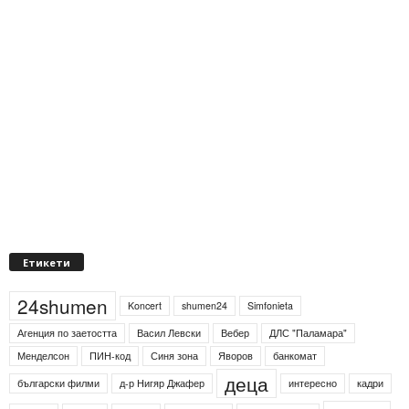
Етикети
24shumen
Koncert
shumen24
Simfonieta