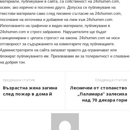
материали, публикувани в сайта, са собственост на 24shumen.com,
освен, ако изрично е посочено друго. Допуска се публикуване на
текстови материали само след писмено съгласие на 24shumen.com,
посочване на източника и добавяне на линк към 24shumen.com.
Използването на графични и видео материали, публикувани в
24shumen.com е строго забранено. Нарушителите ще бъдат
санкционирани с цялата строгост на закона. 24shumen.com не носи
отговорност за съдържанието на коментарите под публикациите.
Администраторите на сайта запазват правото да ограничават или
блокират публикуването им. Призоваваме ви за толерантност и спазване
на добрия тон.
предишна статия
Следваща статия
Възрастна жена загина
Лесничеи от стопанство
след пожар в дома й
„Паламара“ залесиха
над 70 декара гори