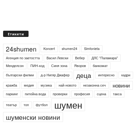
Етикети
24shumen
Koncert
shumen24
Simfonieta
Агенция по заетостта
Васил Левски
Вебер
ДЛС "Паламара"
Менделсон
ПИН-код
Синя зона
Яворов
банкомат
деца
български филми
д-р Нигяр Джафер
интересно
кадри
новини
кражба
медия
музика
най-новото
незаконна сеч
паркинг
питейна вода
проверки
професия
сцена
такса
шумен
театър
топ
футбол
шуменски новини