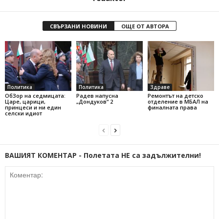
СВЪРЗАНИ НОВИНИ
ОЩЕ ОТ АВТОРА
Политика
Политика
Здраве
ОбЗор на седмицата:
Радев напусна
Ремонтът на детско
Царе, царици,
„Дондуков“ 2
отделение в МБАЛ на
принцеси и ни един
финалната права
селски идиот
ВАШИЯТ КОМЕНТАР - Полетата НЕ са задължителни!