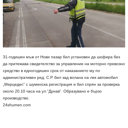
31-годишен мъж от Нови пазар бил установен да шофира без
да притежава свидетелство за управление на моторно превозно
средство в едногодишен срок от наказанието му по
административен ред. С.Р. бил зад волана на лек автомобил
„Мерцедес“ с шуменска регистрация и бил спрян за проверка
около 20.10 часа на ул.“Дунав“. Образувано е бързо
производство.
24shumen.com