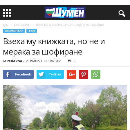
дом
Криминале
Взеха му книжката, но не и мерака за шофиране
КРИМИНАЛЕ
ТОП
Взеха му книжката, но не и
мерака за шофиране
от
redaktor
-
2019/08/21 10:31:48 AM
0
Facebook
Twitter