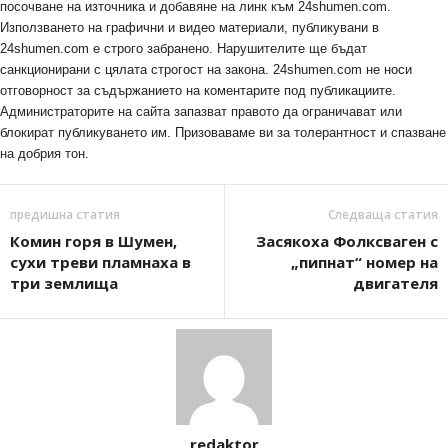
посочване на източника и добавяне на линк към 24shumen.com.
Използването на графични и видео материали, публикувани в
24shumen.com е строго забранено. Нарушителите ще бъдат
санкционирани с цялата строгост на закона. 24shumen.com не носи
отговорност за съдържанието на коментарите под публикациите.
Администраторите на сайта запазват правото да ограничават или
блокират публикуването им. Призоваваме ви за толерантност и спазване
на добрия тон.
предишна статия
Следваща статия
Комин горя в Шумен,
Засякоха Фолксваген с
сухи треви пламнаха в
„пипнат“ номер на
три землища
двигателя
redaktor