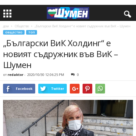
дом
Общество
„Български ВиК Холдинг“ е новият съдружник във ВиК – Шумен
ОБЩЕСТВО
ТОП
„Български ВиК Холдинг“ е
новият съдружник във ВиК –
Шумен
от
redaktor
-
2020/10/30 12:06:25 PM
0
Facebook
Twitter