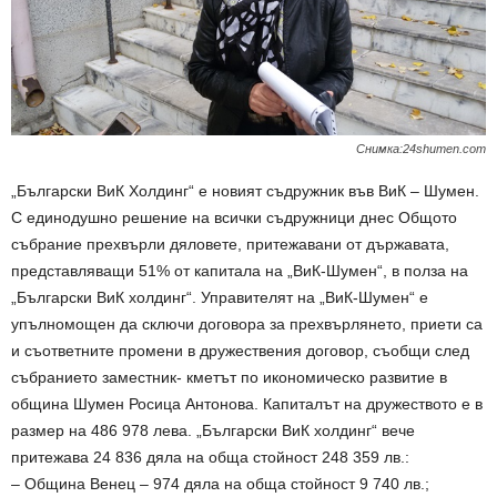
Снимка:24shumen.com
„Български ВиК Холдинг“ е новият съдружник във ВиК – Шумен.
С единодушно решение на всички съдружници днес Общото
събрание прехвърли дяловете, притежавани от държавата,
представляващи 51% от капитала на „ВиК-Шумен“, в полза на
„Български ВиК холдинг“. Управителят на „ВиК-Шумен“ е
упълномощен да сключи договора за прехвърлянето, приети са
и съответните промени в дружествения договор, съобщи след
събранието заместник- кметът по икономическо развитие в
община Шумен Росица Антонова. Капиталът на дружеството е в
размер на 486 978 лева. „Български ВиК холдинг“ вече
притежава 24 836 дяла на обща стойност 248 359 лв.:
– Община Венец – 974 дяла на обща стойност 9 740 лв.;