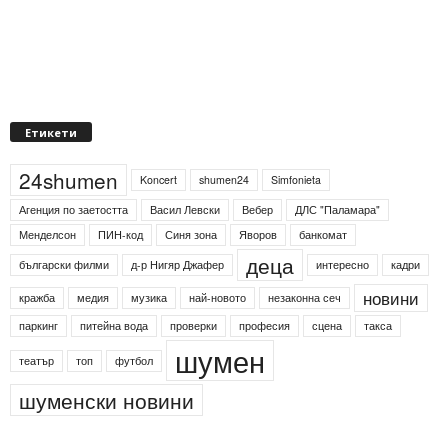
Етикети
24shumen
Koncert
shumen24
Simfonieta
Агенция по заетостта
Васил Левски
Вебер
ДЛС "Паламара"
Менделсон
ПИН-код
Синя зона
Яворов
банкомат
деца
български филми
д-р Нигяр Джафер
интересно
кадри
новини
кражба
медия
музика
най-новото
незаконна сеч
паркинг
питейна вода
проверки
професия
сцена
такса
шумен
театър
топ
футбол
шуменски новини