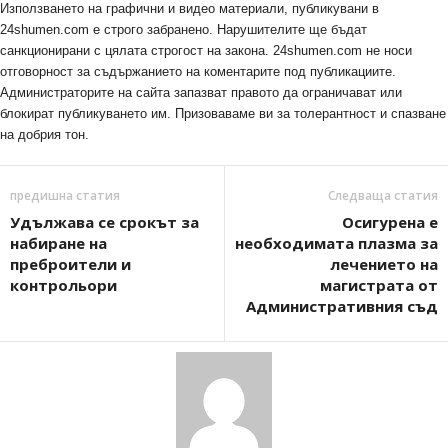
Използването на графични и видео материали, публикувани в
24shumen.com е строго забранено. Нарушителите ще бъдат
санкционирани с цялата строгост на закона. 24shumen.com не носи
отговорност за съдържанието на коментарите под публикациите.
Администраторите на сайта запазват правото да ограничават или
блокират публикуването им. Призоваваме ви за толерантност и спазване
на добрия тон.
предишна статия
Следваща статия
Удължава се срокът за
Осигурена е
набиране на
необходимата плазма за
преброители и
лечението на
контрольори
магистрата от
Административния съд