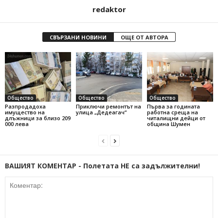
redaktor
СВЪРЗАНИ НОВИНИ
ОЩЕ ОТ АВТОРА
Общество
Общество
Общество
Разпродадоха
Приключи ремонтът на
Първа за годината
имущество на
улица „Дедеагач“
работна среща на
длъжници за близо 209
читалищни дейци от
000 лева
община Шумен
ВАШИЯТ КОМЕНТАР - Полетата НЕ са задължителни!