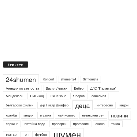
Етикети
24shumen
Koncert
shumen24
Simfonieta
Агенция по заетостта
Васил Левски
Вебер
ДЛС "Паламара"
Менделсон
ПИН-код
Синя зона
Яворов
банкомат
деца
български филми
д-р Нигяр Джафер
интересно
кадри
новини
кражба
медия
музика
най-новото
незаконна сеч
паркинг
питейна вода
проверки
професия
сцена
такса
шумен
театър
топ
футбол