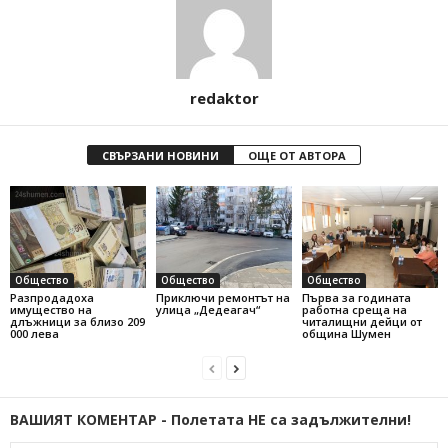
redaktor
СВЪРЗАНИ НОВИНИ
ОЩЕ ОТ АВТОРА
Общество
Общество
Общество
Разпродадоха
Приключи ремонтът на
Първа за годината
имущество на
улица „Дедеагач“
работна среща на
длъжници за близо 209
читалищни дейци от
000 лева
община Шумен
ВАШИЯТ КОМЕНТАР - Полетата НЕ са задължителни!