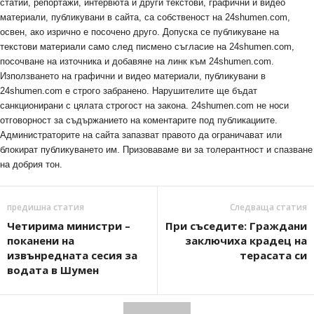
статии, репортажи, интервюта и други текстови, графични и видео
материали, публикувани в сайта, са собственост на 24shumen.com,
освен, ако изрично е посочено друго. Допуска се публикуване на
текстови материали само след писмено съгласие на 24shumen.com,
посочване на източника и добавяне на линк към 24shumen.com.
Използването на графични и видео материали, публикувани в
24shumen.com е строго забранено. Нарушителите ще бъдат
санкционирани с цялата строгост на закона. 24shumen.com не носи
отговорност за съдържанието на коментарите под публикациите.
Администраторите на сайта запазват правото да ограничават или
блокират публикуването им. Призоваваме ви за толерантност и спазване
на добрия тон.
предишна статия
Следваща статия
Четирима министри –
При съседите: Граждани
поканени на
заключиха крадец на
извънредната сесия за
терасата си
водата в Шумен