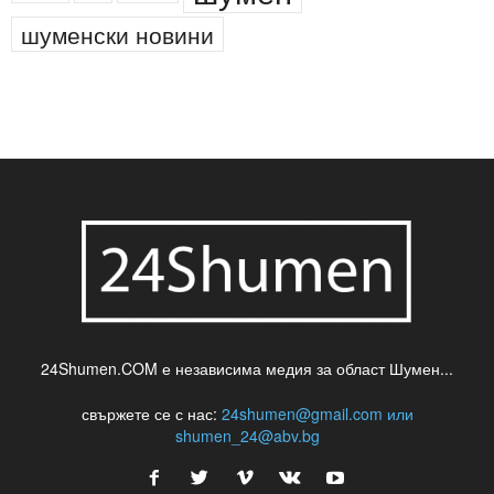
шуменски новини
24Shumen.COM е независима медия за област Шумен...
свържете се с нас:
24shumen@gmail.com или
shumen_24@abv.bg