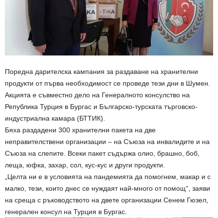
Поредна дарителска кампания за раздаване на хранителни
продукти от първа необходимост се проведе тези дни в Шумен.
Акцията е съвместно дело на Генералното консулство на
Република Турция в Бургас и Българско-турската търговско-
индустриална камара (БТТИК).
Бяха раздадени 300 хранителни пакета на две
неправителствени организации – на Съюза на инвалидите и на
Съюза на слепите. Всеки пакет съдържа олио, брашно, боб,
леща, юфка, захар, сол, кус-кус и други продукти.
„Целта ни е в условията на пандемията да помогнем, макар и с
малко, тези, които днес се нуждаят най-много от помощ“, заяви
на среща с ръководството на двете организации Сенем Гюзел,
генерален консул на Турция в Бургас.