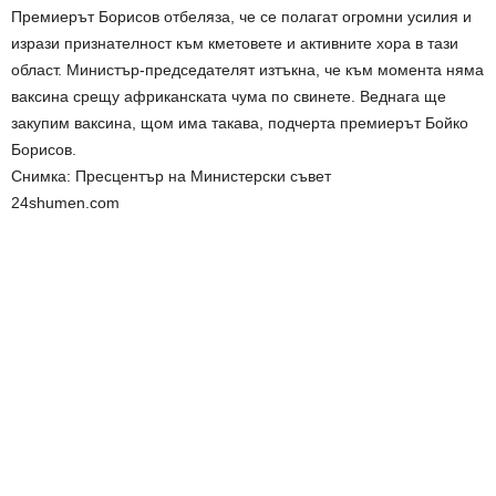
Премиерът Борисов отбеляза, че се полагат огромни усилия и
изрази признателност към кметовете и активните хора в тази
област. Министър-председателят изтъкна, че към момента няма
ваксина срещу африканската чума по свинете. Веднага ще
закупим ваксина, щом има такава, подчерта премиерът Бойко
Борисов.
Снимка: Пресцентър на Министерски съвет
24shumen.com