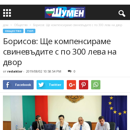
дом
Общество
Борисов: Ще компенсираме свиневъдите с по 300 лева на двор
ОБЩЕСТВО
ТОП
Борисов: Ще компенсираме
свиневъдите с по 300 лева на
двор
от
redaktor
-
2019/08/02 10:58:54 PM
0
Facebook
Twitter