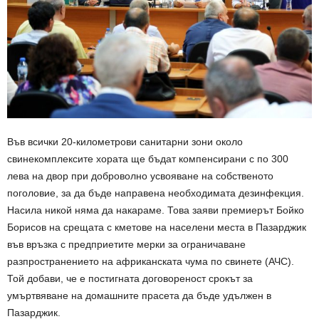
Във всички 20-километрови санитарни зони около
свинекомплексите хората ще бъдат компенсирани с по 300
лева на двор при доброволно усвояване на собственото
поголовие, за да бъде направена необходимата дезинфекция.
Насила никой няма да накараме. Това заяви премиерът Бойко
Борисов на срещата с кметове на населени места в Пазарджик
във връзка с предприетите мерки за ограничаване
разпространението на африканската чума по свинете (АЧС).
Той добави, че е постигната договореност срокът за
умъртвяване на домашните прасета да бъде удължен в
Пазарджик.