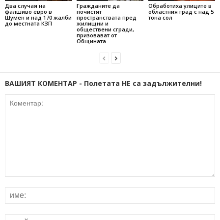
Два случая на
Гражданите да
Обработиха улиците в
фалшиво евро в
почистят
областния град с над 5
Шумен и над 170 жалби
пространствата пред
тона сол
до местната КЗП
жилищни и
обществени сгради,
призовават от
Общината
ВАШИЯТ КОМЕНТАР - Полетата НЕ са задължителни!