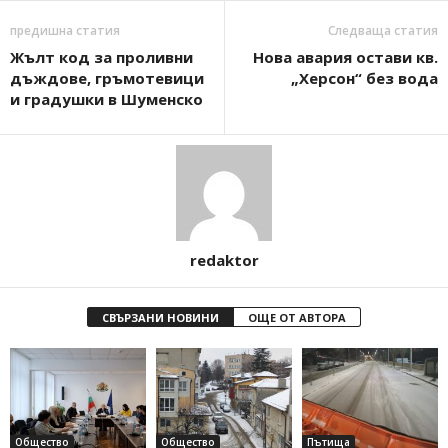
предишна статия
Следваща статия
Жълт код за проливни
Нова авария остави кв.
дъждове, гръмотевици
„Херсон“ без вода
и градушки в Шуменско
redaktor
СВЪРЗАНИ НОВИНИ
ОЩЕ ОТ АВТОРА
Общество
Общество
Пътища