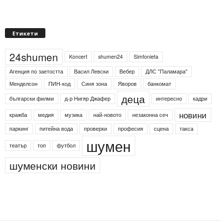
Етикети
24shumen
Koncert
shumen24
Simfonieta
Агенция по заетостта
Васил Левски
Вебер
ДЛС "Паламара"
Менделсон
ПИН-код
Синя зона
Яворов
банкомат
деца
български филми
д-р Нигяр Джафер
интересно
кадри
новини
кражба
медия
музика
най-новото
незаконна сеч
паркинг
питейна вода
проверки
професия
сцена
такса
шумен
театър
топ
футбол
шуменски новини