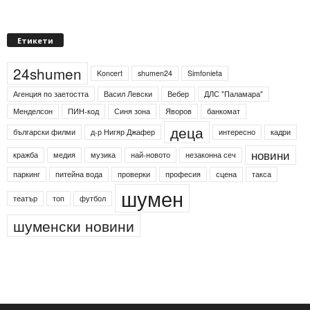
Етикети
24shumen
Koncert
shumen24
Simfonieta
Агенция по заетостта
Васил Левски
Вебер
ДЛС "Паламара"
Менделсон
ПИН-код
Синя зона
Яворов
банкомат
деца
български филми
д-р Нигяр Джафер
интересно
кадри
новини
кражба
медия
музика
най-новото
незаконна сеч
паркинг
питейна вода
проверки
професия
сцена
такса
шумен
театър
топ
футбол
шуменски новини