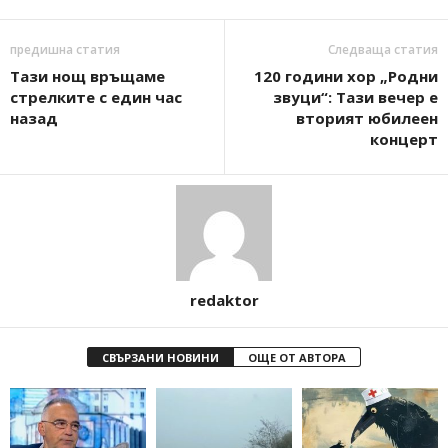
предишна статия
Следваща статия
Тази нощ връщаме
120 години хор „Родни
стрелките с един час
звуци“: Тази вечер е
назад
вторият юбилеен
концерт
redaktor
СВЪРЗАНИ НОВИНИ
ОЩЕ ОТ АВТОРА