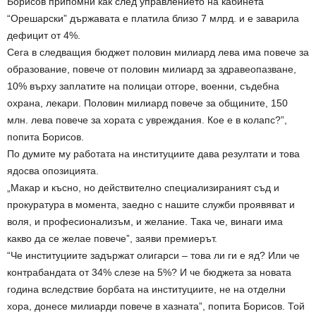
Борисов припомни как след управлението на кабинета
“Орешарски” държавата е платила близо 7 млрд. и е заварила
дефицит от 4%.
Сега в следващия бюджет половин милиард лева има повече за
образование, повече от половин милиард за здравеопазване,
10% върху заплатите на полицаи отгоре, военни, съдебна
охрана, лекари. Половин милиард повече за общините, 150
млн. лева повече за хората с увреждания. Кое е в колапс?”,
попита Борисов.
По думите му работата на институциите дава резултати и това
ядосва опозицията.
„Макар и късно, но действително специализираният съд и
прокуратура в момента, заедно с нашите служби проявяват и
воля, и професионализъм, и желание. Така че, винаги има
какво да се желае повече”, заяви премиерът.
“Че институциите задържат олигарси – това ли ги е яд? Или че
контрабандата от 34% слезе на 5%? И че бюджета за новата
година вследствие борбата на институциите, не на отделни
хора, донесе милиарди повече в хазната”, попита Борисов. Той