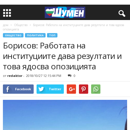
дом
Общество
Борисов: Работата на институциите дава резултати и това ядосва
опозицията
ОБЩЕСТВО
ПОЛИТИКА
ТОП
Борисов: Работата на
институциите дава резултати и
това ядосва опозицията
от
redaktor
-
2018/10/27 12:15:44 PM
0
Facebook
Twitter