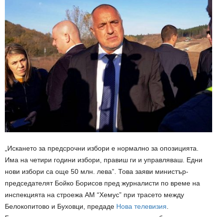
„Искането за предсрочни избори е нормално за опозицията.
Има на четири години избори, правиш ги и управляваш. Едни
нови избори са още 50 млн. лева”. Това заяви министър-
председателят Бойко Борисов пред журналисти по време на
инспекцията на строежа АМ “Хемус” при трасето между
Белокопитово и Буховци, предаде
Нова телевизия
.