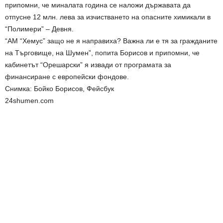
припомни, че миналата година се наложи държавата да
отпусне 12 млн. лева за изчистването на опасните химикали в
“Полимери” – Девня.
“АМ “Хемус” защо не я направиха? Важна ли е тя за гражданите
на Търговище, на Шумен”, попита Борисов и припомни, че
кабинетът “Орешарски” я извади от програмата за
финансиране с европейски фондове.
Снимка: Бойко Борисов, Фейсбук
24shumen.com