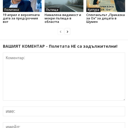
Политика
Пътища
Култура
19 април е вероятната
Намалена видимост и
Спектакълът „Приказка
дата за предсрочния
мокри пътища в
за Ох“ за децата в
вот
областта
Шумен
ВАШИЯТ КОМЕНТАР - Полетата НЕ са задължителни!