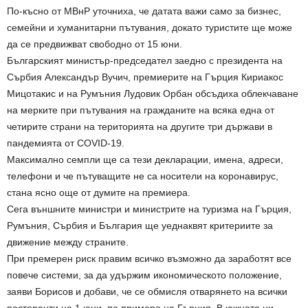
По-късно от МВнР уточниха, че датата важи само за бизнес,
семейни и хуманитарни пътувания, докато туристите ще може
да се предвижват свободно от 15 юни.
Българският министър-председател заедно с президента на
Сърбия Александър Вучич, премиерите на Гърция Кириакос
Мицотакис и на Румъния Лудовик Орбан обсъдиха облекчаване
на мерките при пътувания на гражданите на всяка една от
четирите страни на територията на другите три държави в
пандемията от COVID-19.
Максимално семпли ще са тези декларации, имена, адреси,
телефони и че пътуващите не са носители на коронавирус,
стана ясно още от думите на премиера.
Сега външните министри и министрите на туризма на Гърция,
Румъния, Сърбия и България ще уеднаквят критериите за
движение между страните.
При премерен риск правим всичко възможно да заработят все
повече системи, за да удържим икономическото положение,
заяви Борисов и добави, че се обмисля отварянето на всички