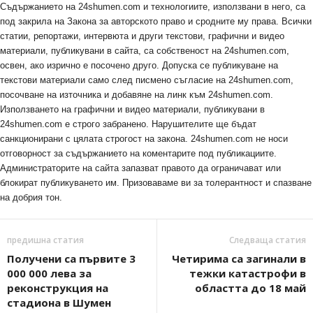
Съдържанието на 24shumen.com и технологиите, използвани в него, са
под закрила на Закона за авторското право и сродните му права. Всички
статии, репортажи, интервюта и други текстови, графични и видео
материали, публикувани в сайта, са собственост на 24shumen.com,
освен, ако изрично е посочено друго. Допуска се публикуване на
текстови материали само след писмено съгласие на 24shumen.com,
посочване на източника и добавяне на линк към 24shumen.com.
Използването на графични и видео материали, публикувани в
24shumen.com е строго забранено. Нарушителите ще бъдат
санкционирани с цялата строгост на закона. 24shumen.com не носи
отговорност за съдържанието на коментарите под публикациите.
Администраторите на сайта запазват правото да ограничават или
блокират публикуването им. Призоваваме ви за толерантност и спазване
на добрия тон.
предишна статия
Следваща статия
Получени са първите 3
Четирима са загинали в
000 000 лева за
тежки катастрофи в
реконструкция на
областта до 18 май
стадиона в Шумен