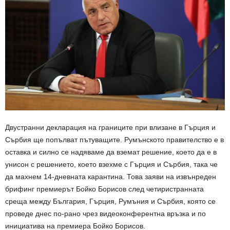
Двустранни декларация на границите при влизане в Гърция и
Сърбия ще попълват пътуващите. Румънското правителство е в
оставка и силно се надяваме да вземат решение, което да е в
унисон с решението, което взехме с Гърция и Сърбия, така че
да махнем 14-дневната карантина. Това заяви на извънреден
брифинг премиерът Бойко Борисов след четиристранната
среща между България, Гърция, Румъния и Сърбия, която се
проведе днес по-рано чрез видеоконферентна връзка и по
инициатива на премиера Бойко Борисов.