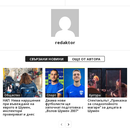
redaktor
СВЪРЗАНИ НОВИНИ
ОЩЕ ОТ АВТОРА
Общество
Спорт
Култура
НАП: Няма нарушения
Двама нови
Спектакълът „Приказка
при въвеждане на
футболисти ще
за сладкопойното
еврото в Шумен,
започнат подготовка с
магаре“ за децата в
инспектори
„Волов Шумен 2007“
Шумен
проверяват и днес