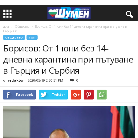
дом
Общество
Борисов: От 1 юни без 14-дневна карантина при пътуване в
Гърция и...
ОБЩЕСТВО
ТОП
Борисов: От 1 юни без 14-
дневна карантина при пътуване
в Гърция и Сърбия
от
redaktor
-
2020/05/19 2:30:51 PM
0
Facebook
Twitter