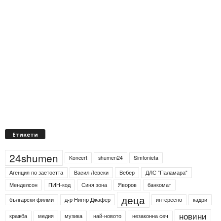
Етикети
24shumen
Koncert
shumen24
Simfonieta
Агенция по заетостта
Васил Левски
Вебер
ДЛС "Паламара"
Менделсон
ПИН-код
Синя зона
Яворов
банкомат
деца
български филми
д-р Нигяр Джафер
интересно
кадри
новини
кражба
медия
музика
най-новото
незаконна сеч