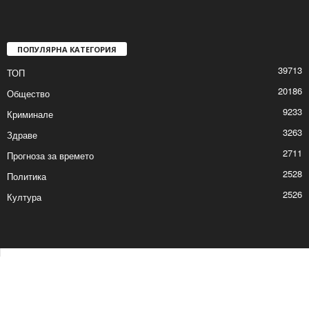
ПОПУЛЯРНА КАТЕГОРИЯ
39713
ТОП
20186
Общество
9233
Криминале
3263
Здраве
2711
Прогноза за времето
2528
Политика
2526
Култура
Контакти
Реклама
© © 2017 24Shumen.COM. Изработка и поддръжка от
Timag.EU
и
CHOCHEV TEAM