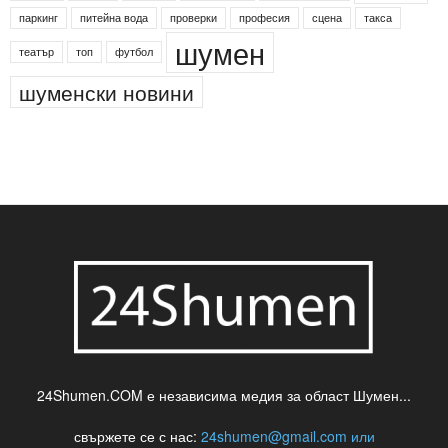
паркинг
питейна вода
проверки
професия
сцена
такса
шумен
театър
топ
футбол
шуменски новини
24Shumen.COM е независима медия за област Шумен...
свържете се с нас:
24shumen@gmail.com или