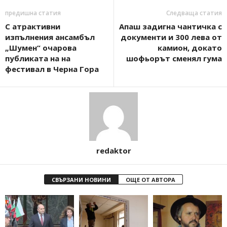
предишна статия
Следваща статия
С атрактивни
Апаш задигна чантичка с
изпълнения ансамбъл
документи и 300 лева от
„Шумен“ очарова
камион, докато
публиката на на
шофьорът сменял гума
фестивал в Черна Гора
redaktor
СВЪРЗАНИ НОВИНИ
ОЩЕ ОТ АВТОРА