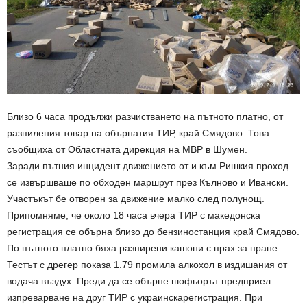
Близо 6 часа продължи разчистването на пътното платно, от
разпиления товар на обърнатия ТИР, край Смядово. Това
съобщиха от Областната дирекция на МВР в Шумен.
Заради пътния инцидент движението от и към Ришкия проход
се извършваше по обходен маршрут през Кълново и Ивански.
Участъкът бе отворен за движение малко след полунощ.
Припомняме, че около 18 часа вчера ТИР с македонска
регистрация се обърна близо до бензиностанция край Смядово.
По пътното платно бяха разпирени кашони с прах за пране.
Тестът с дрегер показа 1.79 промила алкохол в издишания от
водача въздух. Преди да се обърне шофьорът предприел
изпреварване на друг ТИР с украинскарегистрация. При