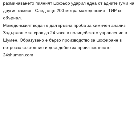
разминаването пияният шофьор ударил една от адните гуми на
другия камион. След още 200 метра македонският ТИР се
обърнал.
Македонският водач е дал кръвна проба за химичен анализ.
Задържан е за срок до 24 часа в полицейското управление в
Шумен. Образувано е бързо производство за шофиране в
нетрезво състояние и досъдебно за произшествието.
24shumen.com