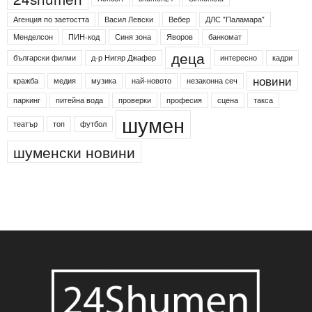
Агенция по заетостта
Васил Левски
Вебер
ДЛС "Паламара"
Менделсон
ПИН-код
Синя зона
Яворов
банкомат
деца
български филми
д-р Нигяр Джафер
интересно
кадри
новини
кражба
медия
музика
най-новото
незаконна сеч
паркинг
питейна вода
проверки
професия
сцена
такса
шумен
театър
топ
футбол
шуменски новини