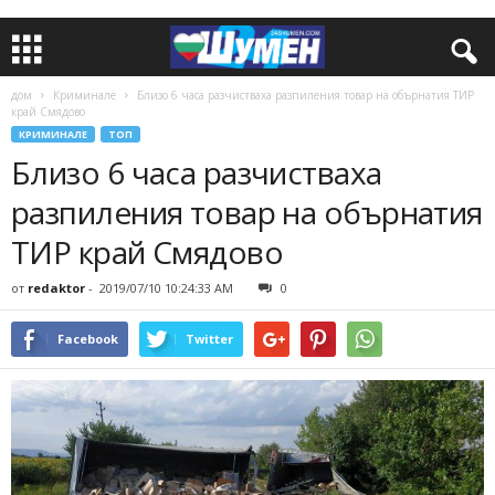
дом
Криминале
Близо 6 часа разчистваха разпиления товар на обърнатия ТИР
край Смядово
КРИМИНАЛЕ
ТОП
Близо 6 часа разчистваха
разпиления товар на обърнатия
ТИР край Смядово
от
redaktor
-
2019/07/10 10:24:33 AM
0
Facebook
Twitter