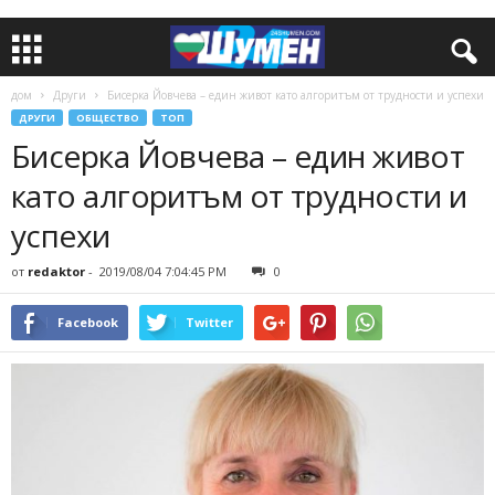
дом
Други
Бисерка Йовчева – един живот като алгоритъм от трудности и успехи
ДРУГИ
ОБЩЕСТВО
ТОП
Бисерка Йовчева – един живот
като алгоритъм от трудности и
успехи
от
redaktor
-
2019/08/04 7:04:45 PM
0
Facebook
Twitter