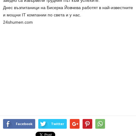
заедно са извървели трудния път към успехите.
Днес възпитаници на Бисерка Йовчева работят в най-известните
и мощни IT компании по света и у нас.
24shumen.com
Facebook
Twitter