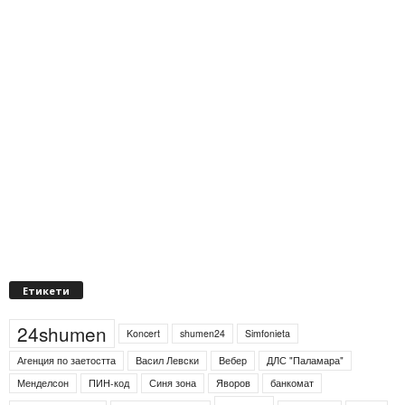
Етикети
24shumen
Koncert
shumen24
Simfonieta
Агенция по заетостта
Васил Левски
Вебер
ДЛС "Паламара"
Менделсон
ПИН-код
Синя зона
Яворов
банкомат