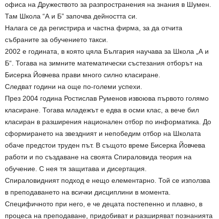
офиса на Дружеството за разпространения на знания в Шумен.
Там Школа “А и Б” започва дейността си.
Налага се да регистрира и частна фирма, за да отчита
събраните за обучението такси.
2002 е годината, в която цяла България научава за Школа „А и
Б“. Тогава на зимните математически състезания отборът на
Бисерка Йовчева прави много силно класиране.
Следват години на още по-големи успехи.
През 2004 година Ростислав Руменов извоюва първото голямо
класиране. Тогава младежът е едва в осми клас, а вече бил
класиран в разширения национален отбор по информатика. До
сформирането на звездният и непобедим отбор на Школата
обаче предстои труден път. В същото време Бисерка Йовчева
работи и по създаване на своята Спираловида теория на
обучение. С нея тя защитава и дисертация.
Спираловидният подход е нещо елементарно. Той се използва
в преподаването на всички дисциплини в момента.
Специфичното при него, е че децата постепенно и плавно, в
процеса на преподаване, придобиват и разширяват познанията