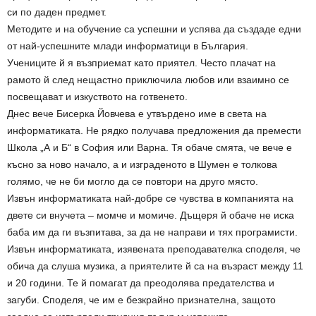
си по даден предмет.
Методите и на обучение са успешни и успява да създаде едни
от най-успешните млади информатици в България.
Учениците й я възприемат като приятел. Често плачат на
рамото й след нещастно приключила любов или взаимно се
посвещават и изкуството на готвенето.
Днес вече Бисерка Йовчева е утвърдено име в света на
информатиката. Не рядко получава предложения да премести
Школа „А и Б“ в София или Варна. Тя обаче смята, че вече е
късно за ново начало, а и изграденото в Шумен е толкова
голямо, че не би могло да се повтори на друго място.
Извън информатиката най-добре се чувства в компанията на
двете си внучета – момче и момиче. Дъщеря й обаче не иска
баба им да ги възпитава, за да не направи и тях програмисти.
Извън информатиката, изявената преподавателка споделя, че
обича да слуша музика, а приятелите й са на възраст между 11
и 20 години. Те й помагат да преодолява предателства и
загуби. Споделя, че им е безкрайно признателна, защото