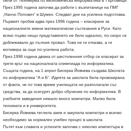
били от Техникума по икономическа информатика в Търговище.
През 1995 година започва да работи с възпитаници на ПМГ
„Нанчо Попович“ в Шумен. Следват дни на усилена подготовка.
Първият пробив идва през 1996 година – класиране за
националните зимни математически състезания в Русе. Като
всяко първо нещо представянето не било идеално, по-скоро се
доближавало до пълния провал. Това не ги отказва, а ги
мотивира за още по-усилена работа.
През 1998 година двама от шестчленния отбор се класират за
трети кръг на националната олимпиада по информатика.
Същата година, на 1 април Бисерка Йовчева създава Школата
по информатика “А и Б”. Идеята за школата била провокирана
от факта, че по това време училищата не разполагали със
средства, за да осигурят добро обучение по информатика. В
учебните заведения нямало много компютри. Малко била
техниката и в университета.
Бисерка Йовчева теглила заем и закупила компютри и всичко
необходимо за нормален учебен процес в школата.
Пътят към славата и успехите започва с няколко компютъра в