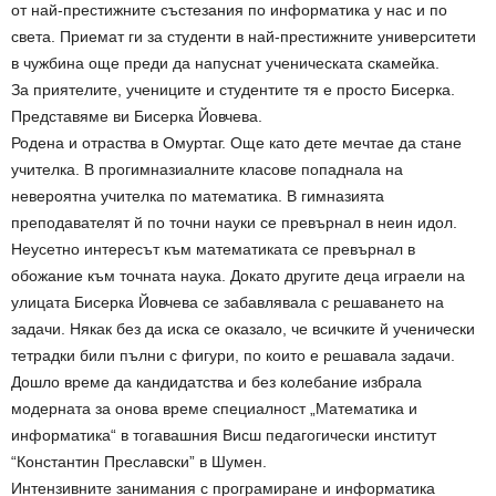
от най-престижните състезания по информатика у нас и по
света. Приемат ги за студенти в най-престижните университети
в чужбина още преди да напуснат ученическата скамейка.
За приятелите, учениците и студентите тя е просто Бисерка.
Представяме ви Бисерка Йовчева.
Родена и отраства в Омуртаг. Още като дете мечтае да стане
учителка. В прогимназиалните класове попаднала на
невероятна учителка по математика. В гимназията
преподавателят й по точни науки се превърнал в неин идол.
Неусетно интересът към математиката се превърнал в
обожание към точната наука. Докато другите деца играели на
улицата Бисерка Йовчева се забавлявала с решаването на
задачи. Някак без да иска се оказало, че всичките й ученически
тетрадки били пълни с фигури, по които е решавала задачи.
Дошло време да кандидатства и без колебание избрала
модерната за онова време специалност „Математика и
информатика“ в тогавашния Висш педагогически институт
“Константин Преславски” в Шумен.
Интензивните занимания с програмиране и информатика