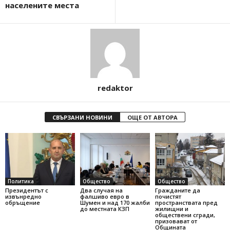
населените места
redaktor
СВЪРЗАНИ НОВИНИ
ОЩЕ ОТ АВТОРА
Политика
Общество
Общество
Президентът с
Два случая на
Гражданите да
извънредно
фалшиво евро в
почистят
обръщение
Шумен и над 170 жалби
пространствата пред
до местната КЗП
жилищни и
обществени сгради,
призовават от
Общината