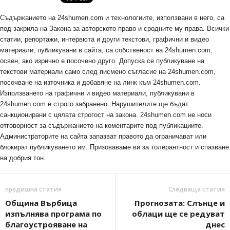
Съдържанието на 24shumen.com и технологиите, използвани в него, са
под закрила на Закона за авторското право и сродните му права. Всички
статии, репортажи, интервюта и други текстови, графични и видео
материали, публикувани в сайта, са собственост на 24shumen.com,
освен, ако изрично е посочено друго. Допуска се публикуване на
текстови материали само след писмено съгласие на 24shumen.com,
посочване на източника и добавяне на линк към 24shumen.com.
Използването на графични и видео материали, публикувани в
24shumen.com е строго забранено. Нарушителите ще бъдат
санкционирани с цялата строгост на закона. 24shumen.com не носи
отговорност за съдържанието на коментарите под публикациите.
Администраторите на сайта запазват правото да ограничават или
блокират публикуването им. Призоваваме ви за толерантност и спазване
на добрия тон.
предишна статия
Следваща статия
Община Върбица
Прогнозата: Слънце и
изпълнява програма по
облаци ще се редуват
благоустрояване на
днес