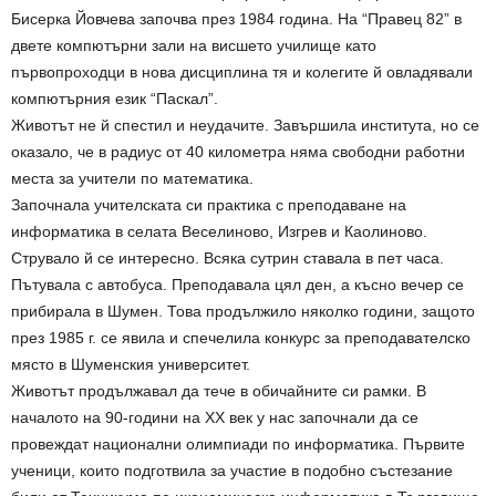
Бисерка Йовчева започва през 1984 година. На “Правец 82” в
двете компютърни зали на висшето училище като
първопроходци в нова дисциплина тя и колегите й овладявали
компютърния език “Паскал”.
Животът не й спестил и неудачите. Завършила института, но се
оказало, че в радиус от 40 километра няма свободни работни
места за учители по математика.
Започнала учителската си практика с преподаване на
информатика в селата Веселиново, Изгрев и Каолиново.
Струвало й се интересно. Всяка сутрин ставала в пет часа.
Пътувала с автобуса. Преподавала цял ден, а късно вечер се
прибирала в Шумен. Това продължило няколко години, защото
през 1985 г. се явила и спечелила конкурс за преподавателско
място в Шуменския университет.
Животът продължавал да тече в обичайните си рамки. В
началото на 90-години на ХХ век у нас започнали да се
провеждат национални олимпиади по информатика. Първите
ученици, които подготвила за участие в подобно състезание