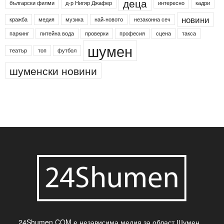
деца
български филми
д-р Нигяр Джафер
интересно
кадри
новини
кражба
медия
музика
най-новото
незаконна сеч
паркинг
питейна вода
проверки
професия
сцена
такса
шумен
театър
топ
футбол
шуменски новини
24Shumen.COM е независима медия за област Шумен...