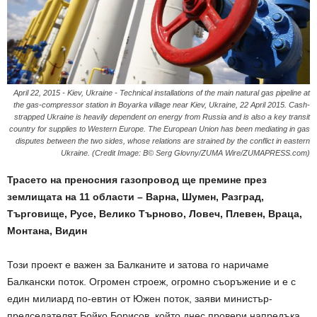
April 22, 2015 - Kiev, Ukraine - Technical installations of the main natural gas pipeline at
the gas-compressor station in Boyarka village near Kiev, Ukraine, 22 April 2015. Cash-
strapped Ukraine is heavily dependent on energy from Russia and is also a key transit
country for supplies to Western Europe. The European Union has been mediating in gas
disputes between the two sides, whose relations are strained by the conflict in eastern
Ukraine. (Credit Image: В© Serg Glovny/ZUMA Wire/ZUMAPRESS.com)
Трасето на преносния газопровод ще премине през
землищата на 11 области – Варна, Шумен, Разград,
Търговище, Русе, Велико Търново, Ловеч, Плевен, Враца,
Монтана, Видин
Този проект е важен за Балканите и затова го наричаме
Балкански поток. Огромен строеж, огромно съоръжение и е с
един милиард по-евтин от Южен поток, заяви министър-
председателят Бойко Борисов, който днес провери напредъка