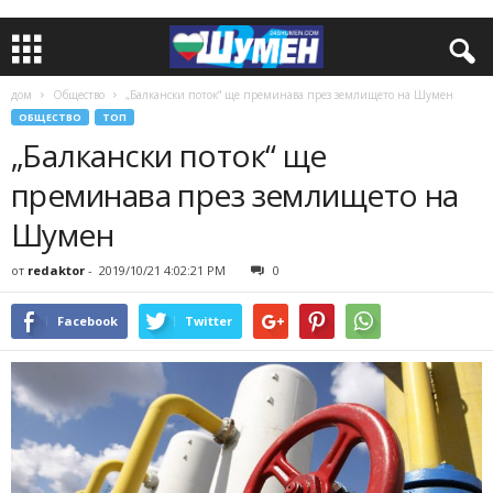
дом
Общество
„Балкански поток“ ще преминава през землището на Шумен
ОБЩЕСТВО
ТОП
„Балкански поток“ ще
преминава през землището на
Шумен
от
redaktor
-
2019/10/21 4:02:21 PM
0
Facebook
Twitter