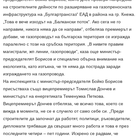
на строителните дейности по разширяване на газопреносната
инфраструктура на „Булгартрансгаз“ ЕАД в района на гр. Кнежа.
„Това е вече изходът на „Балкански поток“. Ако сега не го
направим, никога няма да се направи“, отбеляза премиерът и
добави, че газопроводът на българска територия се изгражда
паралелно с този на сръбска територия. „В нивите правим
магистрали, жп линии, газопроводи“, каза още министър-
председателят Борисов и специално обърна внимание на
екологията, като изтъкна, че тя няма да пострада заради
изграждането на газопровода.
На инспекцията с министър-председателя Бойко Борисов
присъстваха също вицепремиерът Томислав Дончев и
министърът на енергетиката Теменужка Петкова.
Вицепремиерът Дончев отбеляза, че всичко това, което се
вижда в момента, не се е случило от само себе си. „Преди
строителите да започнат да работят, политици, ръководители,
дипломати трябваше да свършат много работа и това е през
последните четири – пет години. Искрено се радвам, че