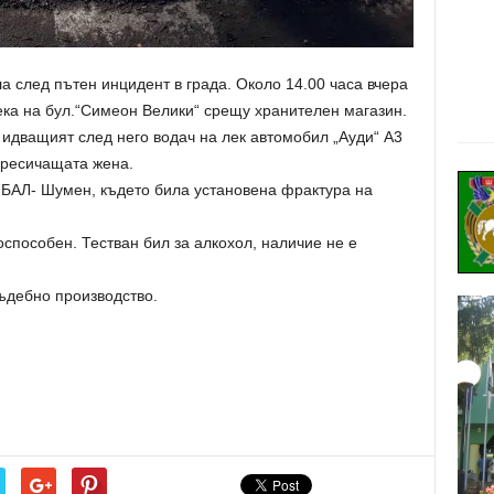
 след пътен инцидент в града. Около 14.00 часа вчера
ка на бул.“Симеон Велики“ срещу хранителен магазин.
 идващият след него водач на лек автомобил „Ауди“ А3
пресичащата жена.
МБАЛ- Шумен, където била установена фрактура на
воспособен. Тестван бил за алкохол, наличие не е
ъдебно производство.