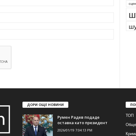
сцен
ш
шу
ДОРИ ОЩЕ НОВИНИ
ПО
ТОП
Румен Радев подаде
оставка като президент
Обще
2026/01/19 7:04:13 PM
Крим