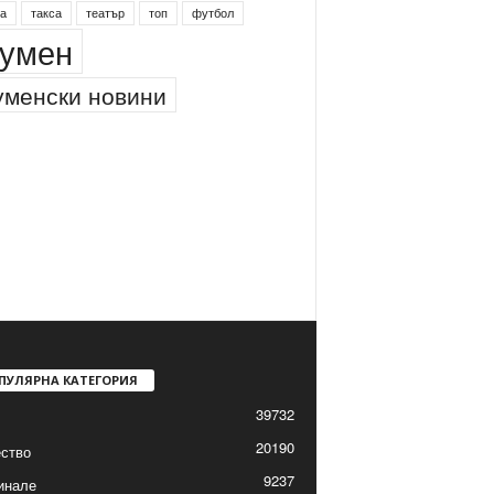
а
такса
театър
топ
футбол
умен
менски новини
ПУЛЯРНА КАТЕГОРИЯ
39732
20190
ство
9237
инале