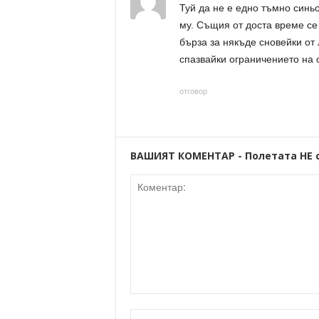
Туй да не е едно тъмно синьо
му. Същия от доста време се
бърза за някъде сновейки от 
спазвайки ограничението на 
отговор
ВАШИЯТ КОМЕНТАР - Полетата НЕ 