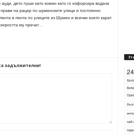
 ауди, дето пуши като комин като го изфорсира водача
 прави на рацер по шуменските улици и постоянно
лента в лента по улиците из Шумен и всички които карат
скоростта му пречат…
Ет
са задължителни!
2
Simf
Веб
ПИН
бълг
инте
най-
парк