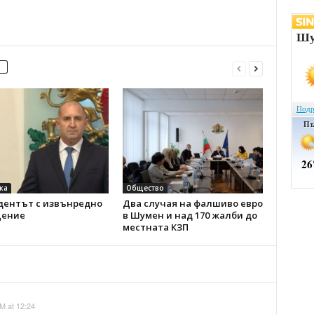
ка
Общество
дентът с извънредно
Два случая на фалшиво евро
ение
в Шумен и над 170 жалби до
местната КЗП
M at 12:24