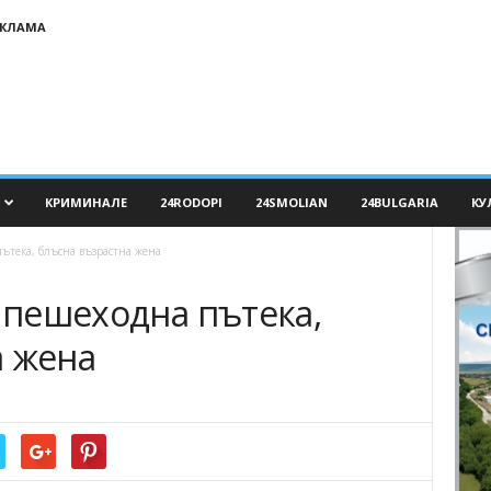
ЕКЛАМА
КРИМИНАЛЕ
24RODOPI
24SMOLIAN
24BULGARIA
КУ
пътека, блъсна възрастна жена
а пешеходна пътека,
а жена