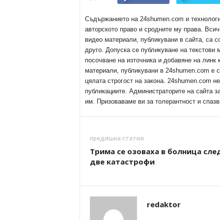
Съдържанието на 24shumen.com и технологиит
авторското право и сродните му права. Всич
видео материали, публикувани в сайта, са с
друго. Допуска се публикуване на текстови
посочване на източника и добавяне на линк
материали, публикувани в 24shumen.com е с
цялата строгост на закона. 24shumen.com н
публикациите. Администраторите на сайта з
им. Призоваваме ви за толерантност и спазв
предишна статия
Трима се озоваха в болница сле
две катастрофи
redaktor