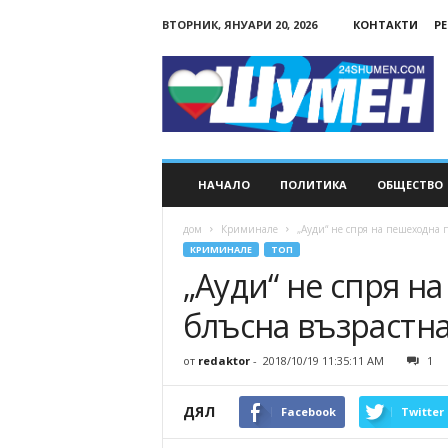
ВТОРНИК, ЯНУАРИ 20, 2026
КОНТАКТИ
Р
24Shumen.COM
НАЧАЛО
ПОЛИТИКА
ОБЩЕСТВО
дом
Криминале
„Ауди“ не спря на пешеходна 
КРИМИНАЛЕ
ТОП
„Ауди“ не спря н
блъсна възрастн
от
redaktor
-
2018/10/19 11:35:11 AM
1
ДЯЛ
Facebook
Twitter