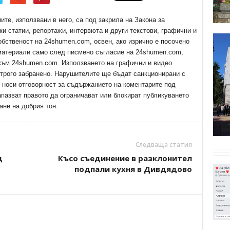
е, използвани в него, са под закрила на Закона за
ки статии, репортажи, интервюта и други текстови, графични и
обственост на 24shumen.com, освен, ако изрично е посочено
 материали само след писмено съгласие на 24shumen.com,
 към 24shumen.com. Използването на графични и видео
трого забранено. Нарушителите ще бъдат санкционирани с
е носи отговорност за съдържанието на коментарите под
апазват правото да ограничават или блокират публикуването
ане на добрия тон.
Следваща статия
д
Късо съединение в разклонител
подпали кухня в Дивдядово