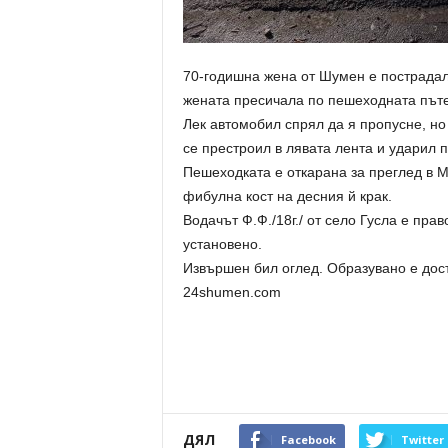
70-годишна жена от Шумен е пострадала
жената пресичала по пешеходната пъте
Лек автомобил спрял да я пропусне, но
се престроил в лявата лента и ударил 
Пешеходката е откарана за преглед в 
фибулна кост на десния й крак.
Водачът Ф.Ф./18г./ от село Гусла е пра
установено.
Извършен бил оглед. Образувано е дос
24shumen.com
ДЯЛ
Facebook
Twitter