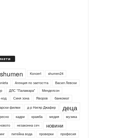
икети
4shumen
Koncert
shumen24
onieta
Агенция по заетостта
Васил Левски
ер
ДЛС "Паламара"
Менделсон
-код
Синя зона
Яворов
банкомат
деца
арски филми
д-р Нигяр Джафер
ресно
кадри
кражба
медия
музика
новини
новото
незаконна сеч
инг
питейна вода
проверки
професия