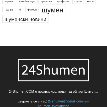
Менделсон
ПИН-код
Синя зона
Яворов
банкомат
деца
български филми
д-р Нигяр Джафер
интересно
кадри
новини
кражба
медия
музика
най-новото
незаконна сеч
паркинг
питейна вода
проверки
професия
сцена
такса
шумен
театър
топ
футбол
шуменски новини