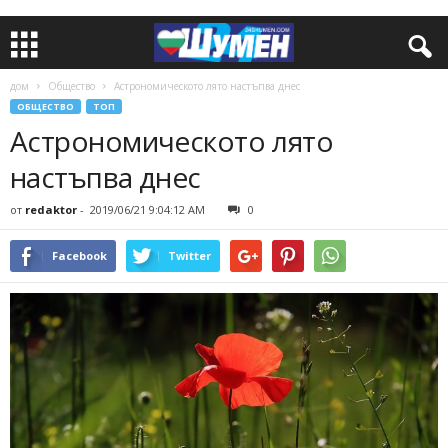
дом
Общество
Астрономическото лято настъпва днес
ОБЩЕСТВО
ТОП
Астрономическото лято
настъпва днес
от
redaktor
-
2019/06/21 9:04:12 AM
0
Facebook
Twitter