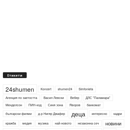
Етикети
24shumen
Koncert
shumen24
Simfonieta
Агенция по заетостта
Васил Левски
Вебер
ДЛС "Паламара"