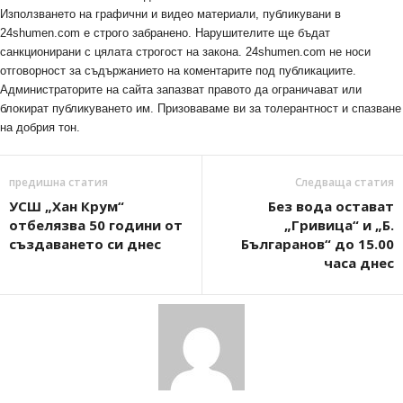
Използването на графични и видео материали, публикувани в
24shumen.com е строго забранено. Нарушителите ще бъдат
санкционирани с цялата строгост на закона. 24shumen.com не носи
отговорност за съдържанието на коментарите под публикациите.
Администраторите на сайта запазват правото да ограничават или
блокират публикуването им. Призоваваме ви за толерантност и спазване
на добрия тон.
предишна статия
Следваща статия
УСШ „Хан Крум“
Без вода остават
отбелязва 50 години от
„Гривица“ и „Б.
създаването си днес
Българанов“ до 15.00
часа днес