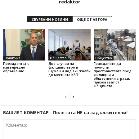
redaktor
СВЪРЗАНИ НОВИНИ
ОЩЕ ОТ АВТОРА
Политика
Общество
Общество
Президентът с
Два случая на
Гражданите да
извънредно
фалшиво евро в
почистят
обръщение
Шумен и над 170 жалби
пространствата пред
до местната КЗП
жилищни и
обществени сгради,
призовават от
Общината
ВАШИЯТ КОМЕНТАР - Полетата НЕ са задължителни!