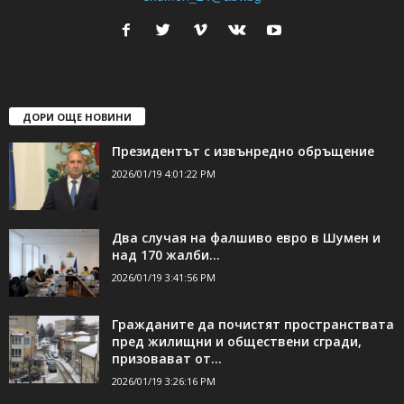
24Shumen.COM е независима медия за област Шумен...
свържете се с нас:
24shumen@gmail.com или
shumen_24@abv.bg
ДОРИ ОЩЕ НОВИНИ
Президентът с извънредно обръщение
2026/01/19 4:01:22 PM
Два случая на фалшиво евро в Шумен и
над 170 жалби...
2026/01/19 3:41:56 PM
Гражданите да почистят пространствата