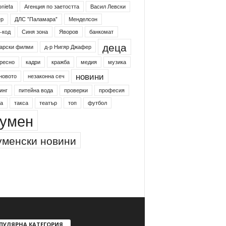
onieta
Агенция по заетостта
Васил Левски
ер
ДЛС "Паламара"
Менделсон
-код
Синя зона
Яворов
банкомат
деца
арски филми
д-р Нигяр Джафер
ресно
кадри
кражба
медия
музика
новини
новото
незаконна сеч
инг
питейна вода
проверки
професия
а
такса
театър
топ
футбол
умен
менски новини
ПУЛЯРНА КАТЕГОРИЯ