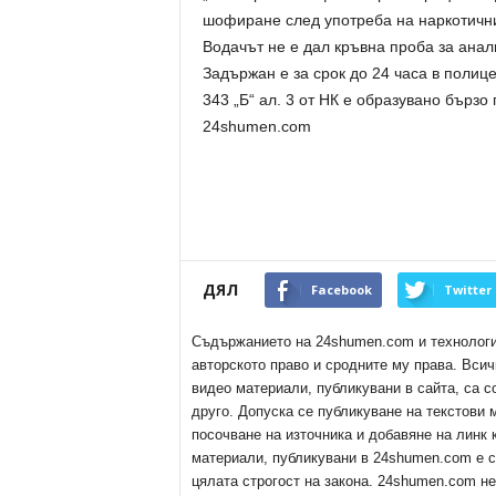
шофиране след употреба на наркотични
Водачът не е дал кръвна проба за анал
Задържан е за срок до 24 часа в полиц
343 „Б“ ал. 3 от НК е образувано бързо
24shumen.com
ДЯЛ
Facebook
Twitter
Съдържанието на 24shumen.com и технологиит
авторското право и сродните му права. Всич
видео материали, публикувани в сайта, са с
друго. Допуска се публикуване на текстови
посочване на източника и добавяне на линк
материали, публикувани в 24shumen.com е с
цялата строгост на закона. 24shumen.com н