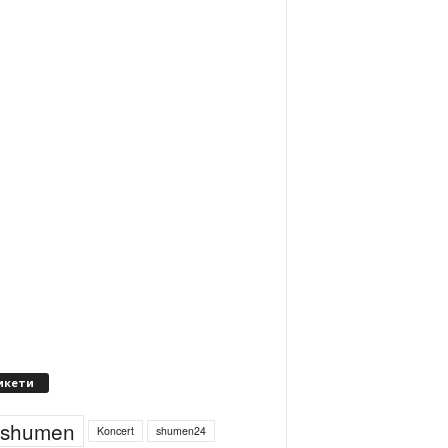
икети
4shumen
Koncert
shumen24