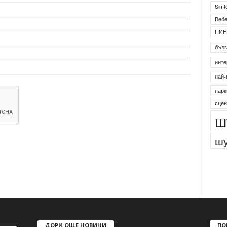
Simf
Веб
ПИН
бълг
инте
най-
парк
сцен
ш
шу
ДОРИ ОЩЕ НОВИНИ
ПО