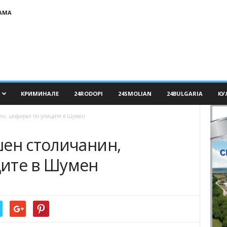
АМА
КРИМИНАЛЕ
24RODOPI
24SMOLIAN
24BULGARIA
КУ
ин, шофирал по улиците в Шумен
шен столичанин,
ите в Шумен