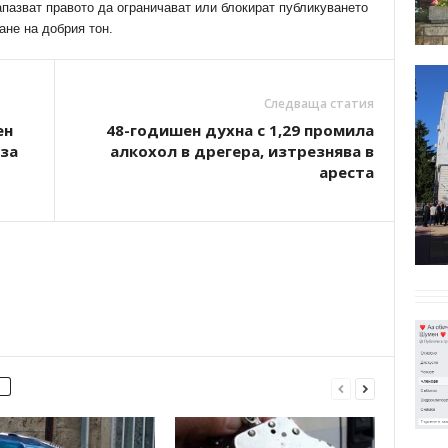
апазват правото да ограничават или блокират публикуването
ане на добрия тон.
Следваща статия
ен
48-годишен духна с 1,29 промила
 за
алкохол в дрегера, изтрезнява в
ареста