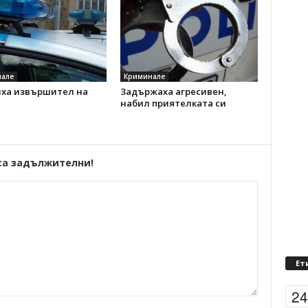
але
Криминале
иха извършител на
Задържаха агресивен,
набил приятелката си
са задължителни!
Ет
2