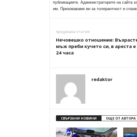
публикациите. Администраторите на сайта з
им. Призоваваме ви за толерантност и спазв
предишна статия
Нечовешко отношение: Възраст
мъж преби кучето си, в ареста е
24 часа
redaktor
СВЪРЗАНИ НОВИНИ
ОЩЕ ОТ АВТОРА