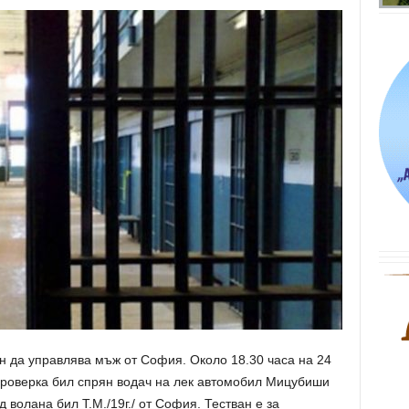
н да управлява мъж от София. Около 18.30 часа на 24
проверка бил спрян водач на лек автомобил Мицубиши
 волана бил Т.М./19г./ от София. Тестван е за