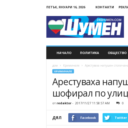
ПЕТЪК, ЯНУАРИ 16, 2026
КОНТАКТИ
РЕКЛ
24Shumen.COM
НАЧАЛО
ПОЛИТИКА
ОБЩЕСТВО
дом
Криминале
Арестуваха напушен столичан
КРИМИНАЛЕ
Арестуваха напу
шофирал по улиц
от
redaktor
-
2017/11/27 11:58:57 AM
0
ДЯЛ
Facebook
Twitter