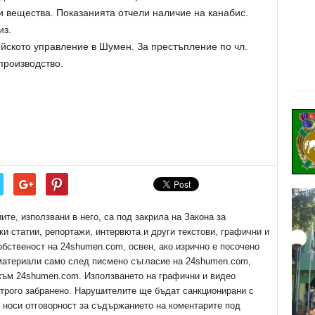
 вещества. Показанията отчели наличие на канабис.
из.
ейското управление в Шумен. За престъпление по чл.
 производство.
е, използвани в него, са под закрила на Закона за
ки статии, репортажи, интервюта и други текстови, графични и
обственост на 24shumen.com, освен, ако изрично е посочено
 материали само след писмено съгласие на 24shumen.com,
 към 24shumen.com. Използването на графични и видео
трого забранено. Нарушителите ще бъдат санкционирани с
е носи отговорност за съдържанието на коментарите под