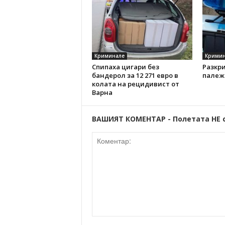
Криминале
Кримин
Спипаха цигари без
Разкр
бандерол за 12 271 евро в
палеж
колата на рецидивист от
Варна
ВАШИЯТ КОМЕНТАР - Полетата НЕ 