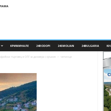
КЛАМА
КРИМИНАЛЕ
24RODOPI
24SMOLIAN
24BULGARIA
КУ
офийски търговец в ОПГ за далавера с оръжия
чепинци