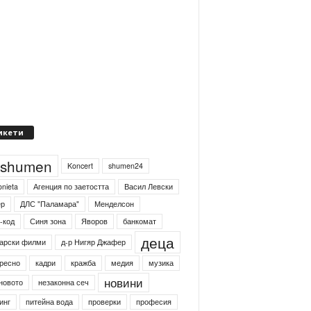
икети
4shumen
Koncert
shumen24
onieta
Агенция по заетостта
Васил Левски
ер
ДЛС "Паламара"
Менделсон
-код
Синя зона
Яворов
банкомат
деца
арски филми
д-р Нигяр Джафер
ресно
кадри
кражба
медия
музика
новини
новото
незаконна сеч
инг
питейна вода
проверки
професия