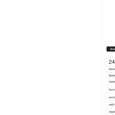
Ет
2
Simf
Веб
ПИН
бълг
инте
най-
парк