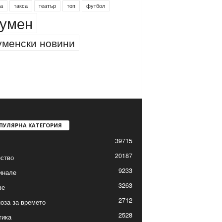
а
такса
театър
топ
футбол
умен
менски новини
ПУЛЯРНА КАТЕГОРИЯ
39715
20187
ство
9233
инале
3263
ве
2712
оза за времето
2528
тика