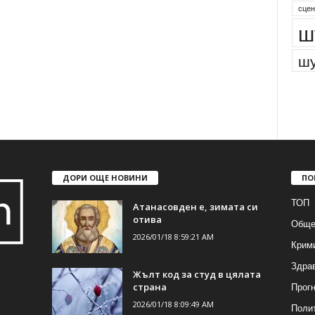
сцен
ш
шу
ДОРИ ОЩЕ НОВИНИ
ПО
ТОП
Атанасовден е, зимата си
отива
Обще
2026/01/18 8:59:21 AM
Крим
Здра
Жълт код за студ в цялата
Прогн
страна
2026/01/18 8:09:49 AM
Поли