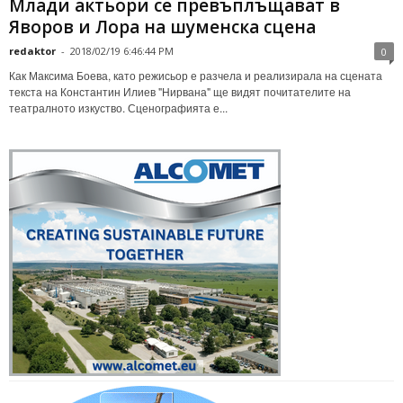
Млади актьори се превъплъщават в
Яворов и Лора на шуменска сцена
redaktor
-
2018/02/19 6:46:44 PM
0
Как Максима Боева, като режисьор е разчела и реализирала на сцената
текста на Константин Илиев "Нирвана" ще видят почитателите на
театралното изкуство. Сценографията е...