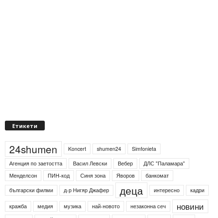
Етикети
24shumen
Koncert
shumen24
Simfonieta
Агенция по заетостта
Васил Левски
Вебер
ДЛС "Паламара"
Менделсон
ПИН-код
Синя зона
Яворов
банкомат
деца
български филми
д-р Нигяр Джафер
интересно
кадри
новини
кражба
медия
музика
най-новото
незаконна сеч