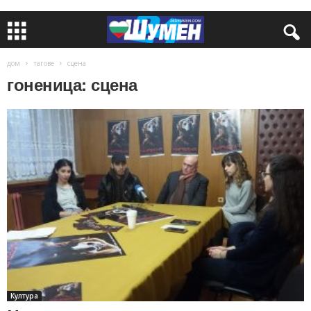
дом
тагове
сцена
гоненица: сцена
Култура