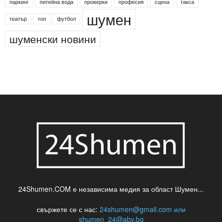
паркинг
питейна вода
проверки
професия
сцена
такса
шумен
театър
топ
футбол
шуменски новини
24Shumen.COM е независима медия за област Шумен...
свържете се с нас:
24shumen@gmail.com или
shumen_24@abv.bg